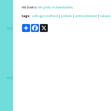
Het boek is
hier gratis te downloaden
.
tags:
volksgezondheid
|
politiek
|
antirookbeleid
|
tabaks
Share
Facebook
X