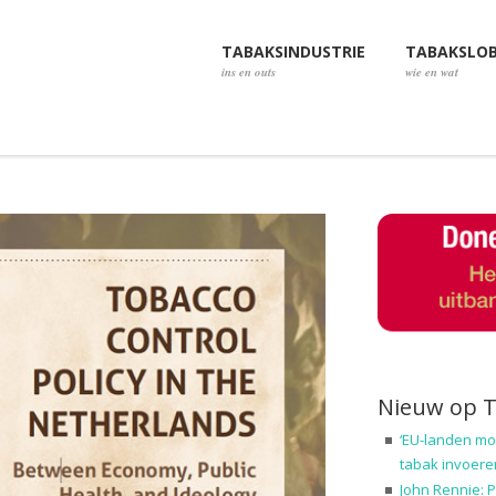
TABAKSINDUSTRIE
TABAKSLO
ins en outs
wie en wat
Nieuw op 
‘EU-landen mo
tabak invoere
John Rennie: P