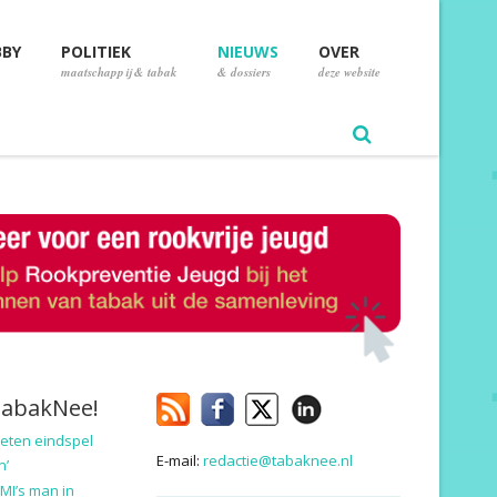
BBY
POLITIEK
NIEUWS
OVER
maatschappij & tabak
& dossiers
deze website
TabakNee!
eten eindspel
E-mail:
redactie@tabaknee.nl
n’
MI’s man in