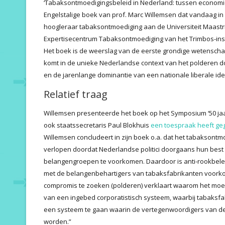
‘Tabaksontmoedigingsbeleid in Nederland: tussen economie
Engelstalige boek van prof. Marc Willemsen dat vandaag in
hoogleraar tabaksontmoediging aan de Universiteit Maastri
Expertisecentrum Tabaksontmoediging van het Trimbos-inst
Het boek is de weerslag van de eerste grondige wetenschap
komt in de unieke Nederlandse context van het polderen d
en de jarenlange dominantie van een nationale liberale ide
Relatief traag
Willemsen presenteerde het boek op het Symposium ‘50 ja
ook staatssecretaris Paul Blokhuis
een toespraak heeft g
Willemsen concludeert in zijn boek o.a. dat het tabaksontmo
verlopen doordat Nederlandse politici doorgaans hun best 
belangengroepen te voorkomen. Daardoor is anti-rookbel
met de belangenbehartigers van tabaksfabrikanten voor
compromis te zoeken (polderen) verklaart waarom het moei
van een ingebed corporatistisch systeem, waarbij tabaksfabr
een systeem te gaan waarin de vertegenwoordigers van de
worden.”