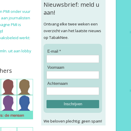
Nieuwsbrief: meld u
aan!
n PMI onder vuur
 aan journalisten
Ontvang elke twee weken een
pagne PMI is
overzicht van het laatste nieuws
gd
op TabakNee.
baksbeleid werkt:
9 mln. uit aan lobby
E-mail *
Voornaam
hers
Achternaam
Inschrijven
We beloven plechtig: geen spam!