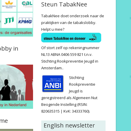
Steun TabakNee
TabakNee doet onderzoek naar de
praktijken van de tabakslobby.
Helpt u mee?
obby in
Of stort zelf op rekeningnummer
NL13 ABNA 0406 559 821 t.n.v.
Stichting Rookpreventie Jeugd in
Amsterdam..
Stichting
Rookpreventie
Jeugd is
geregistreerd als Algemeen Nut
Beogende Instelling (RSIN:
820635315 | KvK: 34333760).
ame
English newsletter