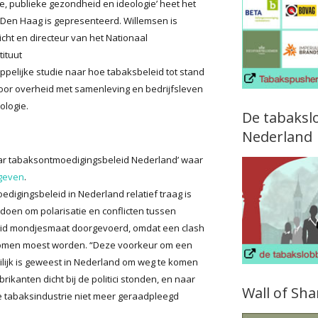
, publieke gezondheid en ideologie’ heet het
 Den Haag is gepresenteerd. Willemsen is
cht en directeur van het Nationaal
ituut
pelijke studie naar hoe tabaksbeleid tot stand
oor overheid met samenleving en bedrijfsleven
ologie.
De tabaksl
Nederland
ar tabaksontmoedigingsbeleid Nederland’ waar
egeven
.
edigingsbeleid in Nederland relatief traag is
doen om polarisatie en conflicten tussen
eid mondjesmaat doorgevoerd, omdat een clash
komen moest worden. “Deze voorkeur om een
lijk is geweest in Nederland om weg te komen
ikanten dicht bij de politici stonden, en naar
Wall of Sh
 tabaksindustrie niet meer geraadpleegd