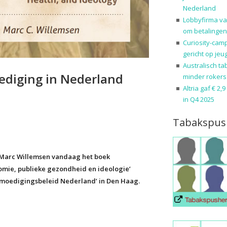
Nederland
Lobbyfirma va
om betalingen
Curiosity-cam
gericht op jeu
Australisch ta
diging in Nederland
minder rokers
Altria gaf € 2,
in Q4 2025
Tabakspus
r Marc Willemsen vandaag het boek
mie, publieke gezondheid en ideologie’
tmoedigingsbeleid Nederland’ in Den Haag.