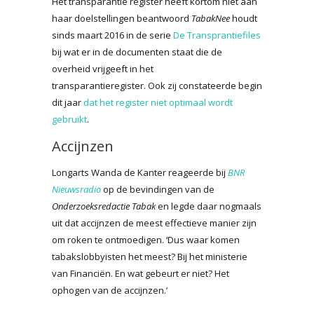
Het transparantie register heeft kortom niet aan
haar doelstellingen beantwoord
TabakNee
houdt
sinds maart 2016 in de serie
De Transprantiefiles
bij wat er in de documenten staat die de
overheid vrijgeeft in het
transparantieregister. Ook zij constateerde begin
dit jaar
dat het register niet optimaal wordt
gebruikt
.
Accijnzen
Longarts Wanda de Kanter reageerde bij
BNR
Nieuwsradio
op de bevindingen van de
Onderzoeksredactie Tabak
en legde daar nogmaals
uit dat accijnzen de meest effectieve manier zijn
om roken te ontmoedigen. ‘Dus waar komen
tabakslobbyisten het meest? Bij het ministerie
van Financiën. En wat gebeurt er niet? Het
ophogen van de accijnzen.’