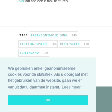
hier
om ons een e-mail te sturen.
TAGS
TABAKSONTMOEDIGING
249
TABAKSINDUSTRIE
504
RECHTSZAAK
178
BUITENLAND
179
INPERKING VERKOOPPUNTEN
98
We gebruiken enkel geanonimiseerde
ANTIROOKBELEID
307
ONDERZOEK
280
cookies voor de statistiek. Als u doorgaat met
MEER TAGS TONEN
het gebruiken van de website, gaan we er
vanuit dat u daarmee instemt.
Lees meer
Copyright © 2025 TabakNee - Rookpreventie Jeugd
OK