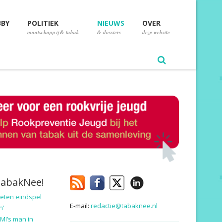
BBY
POLITIEK
NIEUWS
OVER
maatschappij & tabak
& dossiers
deze website
TabakNee!
eten eindspel
E-mail:
redactie@tabaknee.nl
n’
MI’s man in