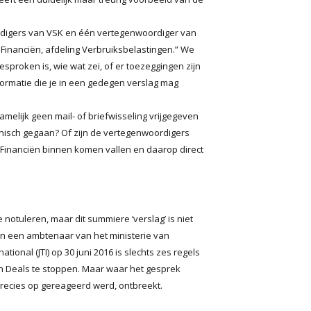
rdigers van VSK en één vertegenwoordiger van
n Financiën, afdeling Verbruiksbelastingen.” We
sproken is, wie wat zei, of er toezeggingen zijn
formatie die je in een gedegen verslag mag
amelijk geen mail- of briefwisseling vrijgegeven
efonisch gegaan? Of zijn de vertegenwoordigers
 Financiën binnen komen vallen en daarop direct
notuleren, maar dit summiere ‘verslag’ is niet
n een ambtenaar van het ministerie van
ional (JTI) op 30 juni 2016 is slechts zes regels
en Deals te stoppen. Maar waar het gesprek
precies op gereageerd werd, ontbreekt.