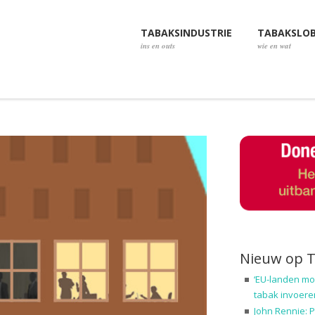
TABAKSINDUSTRIE
TABAKSLO
ins en outs
wie en wat
Nieuw op 
‘EU-landen mo
tabak invoere
John Rennie: P