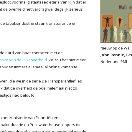
sloot voormalig staatssecretaris Van Rijn dat er
 de overheid het verdrag wel degelijk serieus
n de tabaksindustrie staan transparantie en
Nieuw op de Wall
 de aard van haar contacten met de
John Rennie
, Ge
site van de Rijksoverheid
. Zo zou het niet meer
Nederland PMI
zouden immers allemaal al online komen te
en, die we in de serie De Transparantliefiles
k dat de overheid de boel helemaal niet zo
estijds had beloofd.
 het Ministerie van Financiën en
abakindustrie en Pricewaterhousecoopers die
ft een duidelijk maar treurig voorbeeld van de