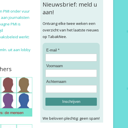
Nieuwsbrief: meld u
aan!
n PMI onder vuur
 aan journalisten
Ontvang elke twee weken een
pagne PMI is
overzicht van het laatste nieuws
gd
op TabakNee.
baksbeleid werkt:
9 mln. uit aan lobby
E-mail *
Voornaam
hers
Achternaam
Inschrijven
We beloven plechtig: geen spam!