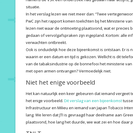
situatie.
In het verslag lezen we niet meer dan: “Twee vertegenwoo
PwC zijn het rapport komen toelichten bij het Ministerie va
lezen niet waar de ontmoeting plaatsvond, wat er precies be
gedaan of vervolgafspraken zijn ingepland. Kortom: alle in
verwachten ontbreekt.
Ook is onduidelijk hoe deze bijeenkomst is ontstaan. Er is n
waarin er een datum en tijd is gekozen. Wellicht is dit tel
van de tabaksindustrie op de bonnefooi het ministerie van
met open armen ontvangen? Vermoedelijk niet.
Niet het enige voorbeeld
Het kan natuurlijk een keer gebeuren dat iemand vergeet te 
het enige voorbeeld.
Dit verslag van een bijeenkomst
tusse
Infrastructuur en Milieu en iemand van Japan Tobacco Internat
lang. We leren dat JTI is gevraagd haar deelname aan Gre
plaatsvond, hoe lang het duurde, wie wat zei en hoe daar 