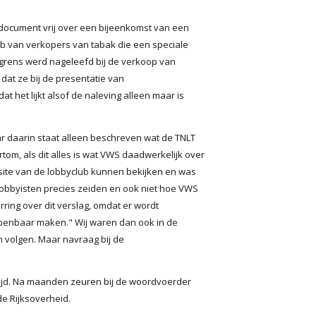
 document vrij over een bijeenkomst van een
ub van verkopers van tabak die een speciale
sgrens werd nageleefd bij de verkoop van
t dat ze bij de presentatie van
het lijkt alsof de naleving alleen maar is
aar daarin staat alleen beschreven wat de TNLT
rtom, als dit alles is wat VWS daadwerkelijk over
site van de lobbyclub kunnen bekijken en was
lobbyisten precies zeiden en ook niet hoe VWS
ring over dit verslag, omdat er wordt
openbaar maken." Wij waren dan ook in de
 volgen. Maar navraag bij de
e tijd. Na maanden zeuren bij de woordvoerder
e Rijksoverheid.