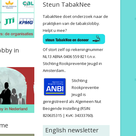
Steun TabakNee
TabakNee doet onderzoek naar de
praktijken van de tabakslobby.
Helpt u mee?
obby in
Of stort zelf op rekeningnummer
NL13 ABNA 0406 559 821 t.n.v.
Stichting Rookpreventie Jeugd in
Amsterdam..
Stichting
Rookpreventie
Jeugd is
geregistreerd als Algemeen Nut
Beogende Instelling (RSIN:
820635315 | KvK: 34333760).
ame
English newsletter