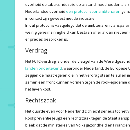
overheid de tabaksindustrie op afstand moet houden als z
Nederlandse overheid
een protocol voor ambtenaren
gemaa
in contact zijn geweest met de industrie.
In dat protocol is vastgelegd dat de ambtenaren transparan
weinig geheimzinnigheid kan bestaan of er al dan niet een 
er precies besproken is.
Verdrag
Het FCTC-verdrag is onder de vleugel van de Wereldgezon
landen ondertekend
, waaronder Nederland, de Europese U
zeggen de maatregelen die in het verdrag staan te zullen 
samen een front kunnen vormen tegen de rook-epidemie die
het leven kost.
Rechtszaak
Het duurde even voor Nederland zich echt serieus tot het v
Rookpreventie Jeugd een rechtszaak tegen de Staat aans
bleek dat de ministeries van Volksgezondheid en Financiën