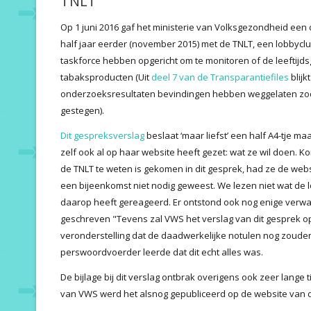
TNLT
Op 1 juni 2016 gaf het ministerie van Volksgezondheid een
half jaar eerder (november 2015) met de TNLT, een lobbycl
taskforce hebben opgericht om te monitoren of de leeftijd
tabaksproducten (Uit
deel 7 van de Transparantiefiles
blijk
onderzoeksresultaten bevindingen hebben weggelaten zodat 
gestegen).
Dit gespreksverslag
beslaat ‘maar liefst’ een half A4-tje m
zelf ook al op haar website heeft gezet: wat ze wil doen. Ko
de TNLT te weten is gekomen in dit gesprek, had ze de web
een bijeenkomst niet nodig geweest. We lezen niet wat de 
daarop heeft gereageerd. Er ontstond ook nog enige verwar
geschreven "Tevens zal VWS het verslag van dit gesprek 
veronderstelling dat de daadwerkelijke notulen nog zouden
perswoordvoerder leerde dat dit echt alles was.
De bijlage bij dit verslag ontbrak overigens ook zeer lang
van VWS werd het alsnog gepubliceerd op de website van d