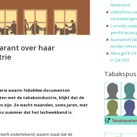
Nederland
Lobbyfirma va
om betalingen
Curiosity-cam
gericht op jeu
Australisch ta
parant over haar
minder rokers
Altria gaf € 2,
rie
in Q4 2025
Tabakspus
serie waarin
TabakNee
documenten
ten met de tabaksindustrie, blijkt dat de
en zijn. Ze wacht maanden, soms jaren, met
 zo summier dat het lachwekkend is.
heeft ondertekend, waarin staat dat de