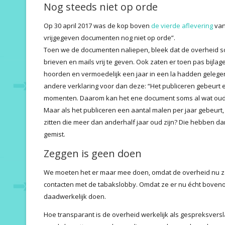
Nog steeds niet op orde
Op 30 april 2017 was de kop boven
de vierde aflevering
van
vrijgegeven documenten nog niet op orde”.
Toen we de documenten naliepen, bleek dat de overheid s
brieven en mails vrij te geven. Ook zaten er toen pas bijlag
hoorden en vermoedelijk een jaar in een la hadden gele
andere verklaring voor dan deze: “Het publiceren gebeurt e
momenten. Daarom kan het ene document soms al wat oude
Maar als het publiceren een aantal malen per jaar gebeurt
zitten die meer dan anderhalf jaar oud zijn? Die hebben 
gemist.
Zeggen is geen doen
We moeten het er maar mee doen, omdat de overheid nu ze
contacten met de tabakslobby. Omdat ze er nu écht bovenop 
daadwerkelijk doen.
Hoe transparant is de overheid werkelijk als gespreksver