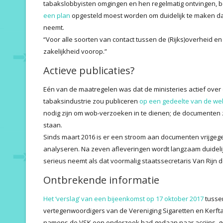
tabakslobbyisten omgingen en hen regelmatig ontvingen, be
een plan
opgesteld moest worden om duidelijk te maken dat
neemt.
“Voor alle soorten van contact tussen de (Rijks)overheid e
zakelijkheid voorop.”
Actieve publicaties?
Eén van de maatregelen was dat de ministeries actief over
tabaksindustrie zou publiceren
op een gedeelte van de web
nodig zijn om wob-verzoeken in te dienen; de documenten 
staan.
Sinds maart 2016 is er een stroom aan documenten vrijgegev
analyseren. Na zeven afleveringen wordt langzaam duidelij
serieus neemt als dat voormalig staatssecretaris Van Rijn d
Ontbrekende informatie
Het ‘verslag’ van een bijeenkomst op 17 oktober 2017
tussen
vertegenwoordigers van de Vereniging Sigaretten en Kerft
namens de VSK een onderzoek had gedaan naar accijns, gee