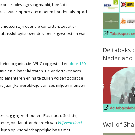
e anti-rookwetgeving maakt, heeft de
kt waar zij zich aan moeten houden als zij toch
t moeten zijn over die contacten, zodat er
tabakslobbyist over de vloer is geweest en wat
De tabaksl
Nederland
dheidsorganisatie (WHO) opgesteld en
door 180
nie en al haar lidstaten. De ondertekenaars
implementeren en na te zullen volgen zodat ze
 jaarlijks wereldwijd aan zes miljoen mensen
erdrag ging verhouden. Pas nadat Stichting
pande, omdat uit onderzoek van
Vrij Nederland
Wall of Sh
 bijna op vriendschappelijke basis met