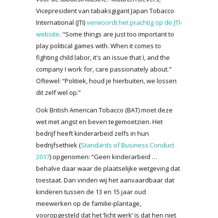
Vicepresident van tabaksgigant Japan Tobacco
International (JTI)
verwoordt het prachtig op de JTI-
website
. "Some things are just too important to
play political games with. When it comes to
fighting child labor, it's an issue that I, and the
company I work for, care passionately about."
Oftewel: “Politiek, houd je hierbuiten, we lossen
dit zelf wel op.”
Ook British American Tobacco (BAT) moet deze
wet met angst en beven tegemoetzien. Het
bedrijf heeft kinderarbeid zelfs in hun
bedrijfsethiek (
Standards of Business Conduct
2017
) opgenomen: “Geen kinderarbeid …
behalve daar waar de plaatselijke wetgeving dat
toestaat. Dan vinden wij het aanvaardbaar dat
kinderen tussen de 13 en 15 jaar oud
meewerken op de familie-plantage,
vooropgesteld dat het ‘licht werk’ is dat hen niet