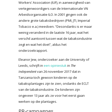
Workers’ Association (IUF), in aanwezigheid van
vertegenwoordigers van de Internationale VN
Arbeidsorganisatie ILO. In 2001 gingen ook de
andere grote tabaksbedrijven (PMI, JTI, Imperial
Tobacco e.a.) meedoen. “Desondanks is er maar
weinig veranderd in de laatste 16 jaar, wat het
verschil aantoont tussen wat de tabaksindustrie
zegt en wat het doet”, aldus het
onderzoekrapport.
Eleanor Jew, onderzoeker aan de University of
Leeds, schrijft in
een opiniestuk
in
The
Independent
van 26 november 2017 dat in
Tanzania toch gewoon kinderen op de
tabaksplantages zijn te zien, ondanks de ECLT
van de tabaksindustrie. De kinderen zijn
ongeveer 13 jaar als ze voor het eerst gaan
werken op die plantages.
PR-campagnes