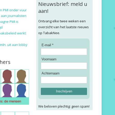
Nieuwsbrief: meld u
aan!
n PMI onder vuur
 aan journalisten
Ontvang elke twee weken een
pagne PMI is
overzicht van het laatste nieuws
gd
op TabakNee.
baksbeleid werkt:
9 mln. uit aan lobby
E-mail *
Voornaam
hers
Achternaam
Inschrijven
We beloven plechtig: geen spam!