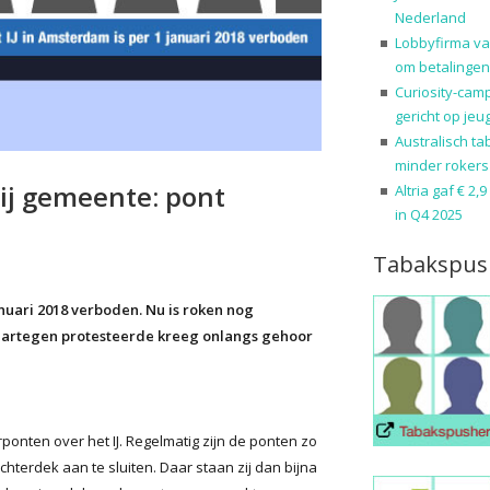
Nederland
Lobbyfirma va
om betalingen
Curiosity-cam
gericht op jeu
Australisch ta
minder rokers
ij gemeente: pont
Altria gaf € 2,
in Q4 2025
Tabakspus
nuari 2018 verboden. Nu is roken nog
aartegen protesteerde kreeg onlangs gehoor
ponten over het IJ. Regelmatig zijn de ponten zo
terdek aan te sluiten. Daar staan zij dan bijna