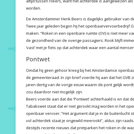
altijd tussen rokers, want het achterdek is aangewezen al
worden.
De Amsterdammer Henk Beers is dagelijks gebruiker van d
Twee jaar geleden begon hij het openbaarvervoerbedrijf G
maken. “Roken in een openbare ruimte (OV) is niet meer van
de gezondheid van de overige passagiers. Rook blijft im
‘vast’ met je fiets op dat achterdek waar een aantal mensen 
Pontwet
Omdat hij geen gehoor kreeg bij het Amsterdamse openbaar
de gemeenteraad. In zijn brief voerde hij aan dat het GVB z
jaren dertig van de vorige eeuw waarin de pont gelijk wor
zou daardoor niet mogelijk zijn.
Beers voerde aan dat die ‘Pontwet’ achterhaald is en dat
Tabakswet staat dat er niet gerookt mag worden in het open
openbaar vervoer. “Het argument dat je in de buitenlucht sta
vol achterdek staat je ongewild meerookt”, aldus zijn raa
destijds recente nieuws dat pretparken het roken in de wach