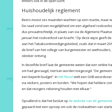
immers ook in de open lucht.
Huishoudelijk reglement
Beers moest zes maanden wachten op een reactie, maar wor
De raad vond een mogelijkheid om een algeheel rookverbod 
dus privaatrechtelijk, in plaats van via de Algemene Plaats
januari het rookverbod van kracht. “Op deze wijze geeft d
aan het Tabaksontmoedigingsbeleid, zoals dat in maart 201
de brief van het college van burgemeester en wethouders,
oktober ontving.
In dezelfde brief laat de gemeente weten dat een strikte 
om had gevraagd, niet kan worden toegezegd. “De gemeen
een beperkt budget”. In
Het Parool
stelt een GVB-woordvoerd
via stickers, posters en borden. “We hopen dat heldere com
en dat reizigers rekening houden met elkaar.”
Opvallend is dat het besluit op
de website van de gemeent
gepaard met een oproep om ook de rookwalmen van starte