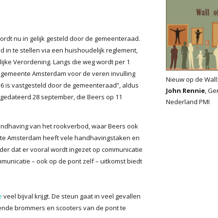
dt nu in gelijk gesteld door de gemeenteraad.
in te stellen via een huishoudelijk reglement,
elijke Verordening. Langs die weg wordt per 1
e gemeente Amsterdam voor de veren invulling
Nieuw op de Wall
6 is vastgesteld door de gemeenteraad”, aldus
John Rennie
, Ge
 gedateerd 28 september, die Beers op 11
Nederland PMI
handhaving van het rookverbod, waar Beers ook
te Amsterdam heeft vele handhavingstaken en
er dat er vooral wordt ingezet op communicatie
municatie – ook op de pont zelf – uitkomst biedt
e
veel bijval krijgt. De steun gaat in veel gevallen
nde brommers en scooters van de pont te