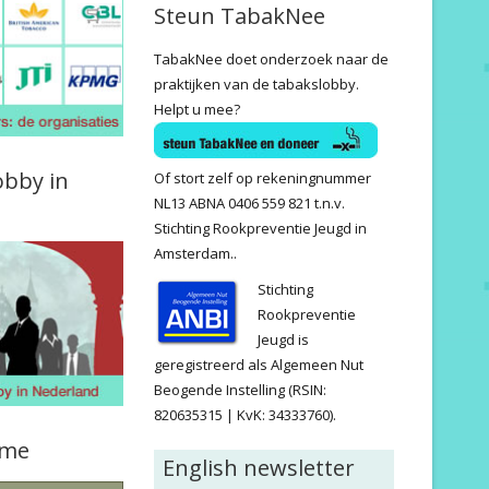
Steun TabakNee
TabakNee doet onderzoek naar de
praktijken van de tabakslobby.
Helpt u mee?
obby in
Of stort zelf op rekeningnummer
NL13 ABNA 0406 559 821 t.n.v.
Stichting Rookpreventie Jeugd in
Amsterdam..
Stichting
Rookpreventie
Jeugd is
geregistreerd als Algemeen Nut
Beogende Instelling (RSIN:
820635315 | KvK: 34333760).
ame
English newsletter