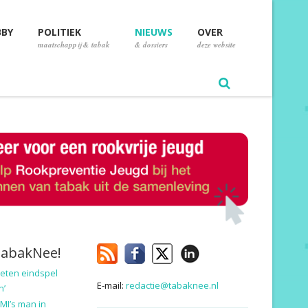
BBY
POLITIEK
NIEUWS
OVER
maatschappij & tabak
& dossiers
deze website
TabakNee!
eten eindspel
E-mail:
redactie@tabaknee.nl
n’
MI’s man in