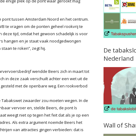
s de enige plek op de pont waar gerookt mag
e pont tussen Amsterdam Noord en het centrum.
VB te vragen om de ponten geheel rookvrij te
 deze tijd, omdat het gewoon schadelijk is voor
mers hangen en je staat vaak noodgedwongen
staan te roken”, zegt hij.
De tabaksl
Nederland
vervoersbedrijf wendde Beers zich in maart tot
ich in deze zaak verschuilt achter een wet uit de
dt gesteld met de openbare weg. Een rookverbod
 de Tabakswet zwaarder zou moeten wegen. In de
baar vervoer en, stelde Beers, de pont ís
at weegt niet op tegen het feit dat als je op een
dsadres. Als extra argument noemde Beers het
Wall of Sh
trijen van attracties gingen verbieden: dat is