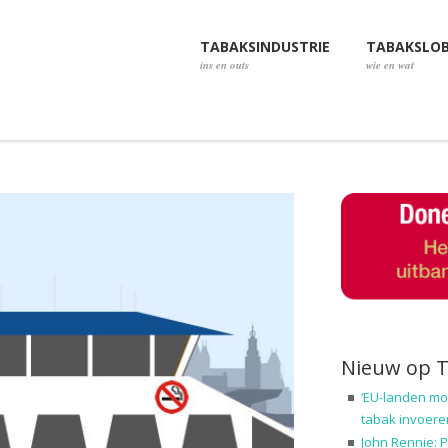
TABAKSINDUSTRIE
TABAKSLO
ins en outs
wie en wat
Nieuw op 
‘EU-landen mo
tabak invoere
John Rennie: P