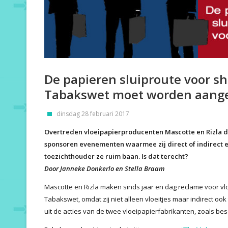
De papieren sluiproute voor sha
Tabakswet moet worden aange
dinsdag 28 februari 2017
Overtreden vloeipapierproducenten Mascotte en Rizla 
sponsoren evenementen waarmee zij direct of indirect 
toezichthouder ze ruim baan. Is dat terecht?
Door Janneke Donkerlo en Stella Braam
Mascotte en Rizla maken sinds jaar en dag reclame voor v
Tabakswet, omdat zij niet alleen vloeitjes maar indirect ook
uit de acties van de twee vloeipapierfabrikanten, zoals be