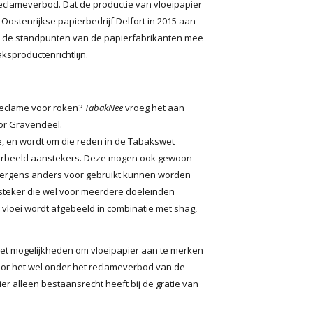
clameverbod. Dat de productie van vloeipapier
t Oostenrijkse papierbedrijf Delfort in 2015 aan
de standpunten van de papierfabrikanten mee
ksproductenrichtlijn.
 reclame voor roken?
TabakNee
vroeg het aan
or Gravendeel.
dele, en wordt om die reden in de Tabakswet
oorbeeld aanstekers. Deze mogen ook gewoon
s nergens anders voor gebruikt kunnen worden
steker die wel voor meerdere doeleinden
s vloei wordt afgebeeld in combinatie met shag,
j ziet mogelijkheden om vloeipapier aan te merken
oor het wel onder het reclameverbod van de
er alleen bestaansrecht heeft bij de gratie van