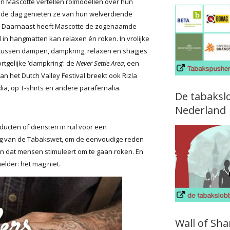
n Mascotte vertellen rolmodellen over hun
ende dag genieten ze van hun welverdiende
ld. Daarnaast heeft Mascotte de zogenaamde
d in hangmatten kan relaxen én roken. In vrolijke
tussen dampen, dampkring, relaxen en shagjes
rtgelijke ‘dampkring’: de
Never Settle Area
, een
an het Dutch Valley Festival breekt ook Rizla
a, op T-shirts en andere parafernalia.
De tabaksl
Nederland
cten of diensten in ruil voor een
ling van de Tabakswet, om de eenvoudige reden
n dat mensen stimuleert om te gaan roken. En
elder: het mag niet.
Wall of Sh