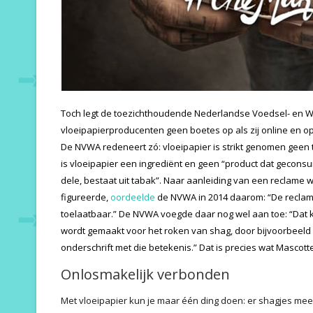
Toch legt de toezichthoudende Nederlandse Voedsel- en W
vloeipapierproducenten geen boetes op als zij online en 
De NVWA redeneert zó: vloeipapier is strikt genomen geen 
is vloeipapier een ingrediënt en geen “product dat geconsu
dele, bestaat uit tabak”. Naar aanleiding van een reclame
figureerde,
oordeelde
de NVWA in 2014 daarom: “De reclame
toelaatbaar.” De NVWA voegde daar nog wel aan toe: “Dat ka
wordt gemaakt voor het roken van shag, door bijvoorbeeld
onderschrift met die betekenis.” Dat is precies wat Mascott
Onlosmakelijk verbonden
Met vloeipapier kun je maar één ding doen: er shagjes me