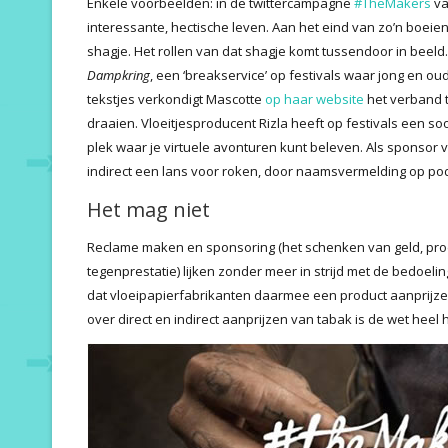
Enkele voorbeelden: in de twittercampagne
#TheMakers
va
interessante, hectische leven. Aan het eind van zo’n boei
shagje. Het rollen van dat shagje komt tussendoor in bee
Dampkring
, een ‘breakservice’ op festivals waar jong en ou
tekstjes verkondigt Mascotte
op haar website
het verband 
draaien. Vloeitjesproducent Rizla heeft op festivals een soo
plek waar je virtuele avonturen kunt beleven. Als sponsor v
indirect een lans voor roken, door naamsvermelding op podi
Het mag niet
Reclame maken en sponsoring (het schenken van geld, produ
tegenprestatie) lijken zonder meer in strijd met de bedoe
dat vloeipapierfabrikanten daarmee een product aanprijze
over direct en indirect aanprijzen van tabak is de wet heel h