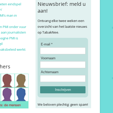
Nieuwsbrief: meld u
eten eindspel
n’
aan!
MI’s man in
Ontvang elke twee weken een
overzicht van het laatste nieuws
n PMI onder vuur
 aan journalisten
op TabakNee.
pagne PMI is
gd
E-mail *
baksbeleid werkt:
Voornaam
hers
Achternaam
Inschrijven
We beloven plechtig: geen spam!