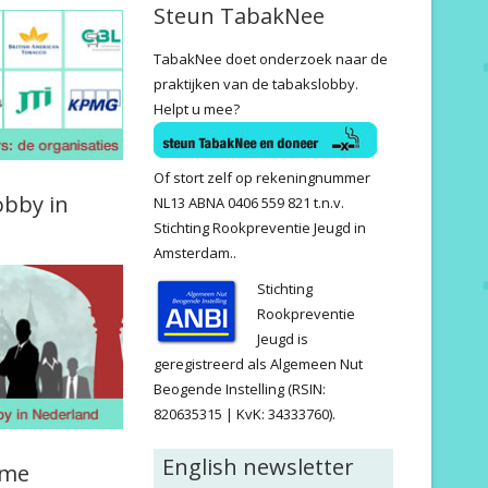
Steun TabakNee
TabakNee doet onderzoek naar de
praktijken van de tabakslobby.
Helpt u mee?
Of stort zelf op rekeningnummer
obby in
NL13 ABNA 0406 559 821 t.n.v.
Stichting Rookpreventie Jeugd in
Amsterdam..
Stichting
Rookpreventie
Jeugd is
geregistreerd als Algemeen Nut
Beogende Instelling (RSIN:
820635315 | KvK: 34333760).
English newsletter
ame