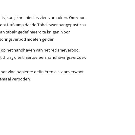
s, kun je het niet los zien van roken. Om voor
 meent Hafkamp dat de Tabakswet aangepast zou
n tabak’ gedefinieerd te krijgen. Voor
nsoringsverbod moeten gelden.
en op het handhaven van het reclameverbod,
stichting dient hiertoe een handhavingsverzoek
oor vloeipapier te definiëren als ‘aanverwant
elemaal verboden.