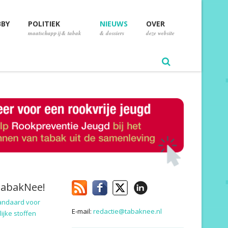
BBY
POLITIEK
NIEUWS
OVER
maatschappij & tabak
& dossiers
deze website
TabakNee!
andaard voor
E-mail:
redactie@tabaknee.nl
ijke stoffen