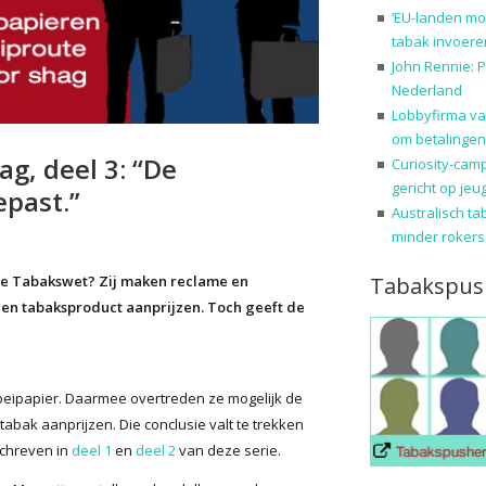
‘EU-landen mo
tabak invoere
John Rennie: P
Nederland
Lobbyfirma va
om betalingen
g, deel 3: “De
Curiosity-cam
gericht op jeu
past.”
Australisch ta
minder rokers
Tabakspus
de Tabakswet? Zij maken reclame en
een tabaksproduct aanprijzen. Toch geeft de
loeipapier. Daarmee overtreden ze mogelijk de
 tabak aanprijzen. Die conclusie valt te trekken
schreven in
deel 1
en
deel 2
van deze serie.