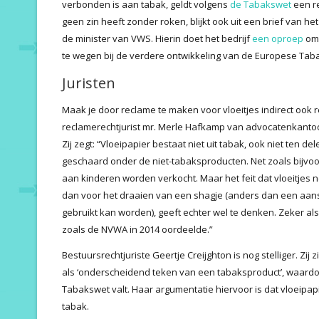
verbonden is aan tabak, geldt volgens
de Tabakswet
een re
geen zin heeft zonder roken, blijkt ook uit een brief van he
de minister van VWS. Hierin doet het bedrijf
een oproep
om 
te wegen bij de verdere ontwikkeling van de Europese Taba
Juristen
Maak je door reclame te maken voor vloeitjes indirect ook
reclamerechtjurist mr. Merle Hafkamp van advocatenkanto
Zij zegt: “Vloeipapier bestaat niet uit tabak, ook niet ten 
geschaard onder de niet-tabaksproducten. Net zoals bijv
aan kinderen worden verkocht. Maar het feit dat vloeitje
dan voor het draaien van een shagje (anders dan een aan
gebruikt kan worden), geeft echter wel te denken. Zeker al
zoals de NVWA in 2014 oordeelde.”
Bestuursrechtjuriste Geertje Creijghton is nog stelliger. Zi
als ‘onderscheidend teken van een tabaksproduct’, waard
Tabakswet valt. Haar argumentatie hiervoor is dat vloeipapi
tabak.