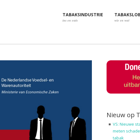
TABAKSINDUSTRIE
TABAKSLO
ins en outs
wie en wat
Nieuw op 
VS: Nieuwe st
meten schadel
tabak