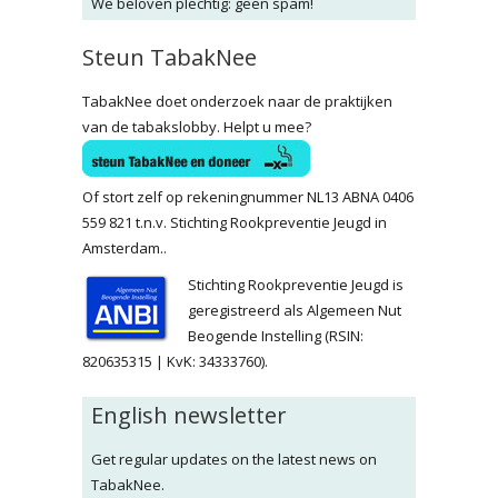
We beloven plechtig: geen spam!
Steun TabakNee
TabakNee doet onderzoek naar de praktijken
van de tabakslobby. Helpt u mee?
Of stort zelf op rekeningnummer NL13 ABNA 0406
559 821 t.n.v. Stichting Rookpreventie Jeugd in
Amsterdam..
Stichting Rookpreventie Jeugd is
geregistreerd als Algemeen Nut
Beogende Instelling (RSIN:
820635315 | KvK: 34333760).
English newsletter
Get regular updates on the latest news on
TabakNee.