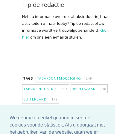
Tip de redactie
Hebt u informatie over de tabaksindustrie, haar
activiteiten of haar lobby? Tip de redactie! Uw
informatie wordt vertrouwelijk behandeld.
Klik
hier
om ons een e-mail te sturen.
TAGS
TABAKSONTMOEDIGING
249
TABAKSINDUSTRIE
504
RECHTSZAAK
178
BUITENLAND
179
INPERKING VERKOOPPUNTEN
98
We gebruiken enkel geanonimiseerde
ANTIROOKBELEID
307
ONDERZOEK
280
cookies voor de statistiek. Als u doorgaat met
MEER TAGS TONEN
het gebruiken van de website, gaan we er