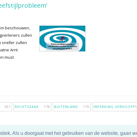
eefstijlprobleem’
leem beschouwen,
verleners zullen
 sneller zullen
atrie Arnt
en must.
IE
501
RECHTSZAAK
178
BUITENLAND
179
INPERKING VERKOOP
tiek. Als u doorgaat met het gebruiken van de website, gaan we