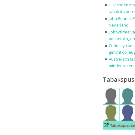
‘EU-landen mo
tabak invoere
John Rennie: P
Nederland
Lobbyfirma va
om betalingen
Curiosity-cam
gericht op jeu
Australisch ta
minder rokers
Tabakspus