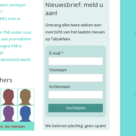
Nieuwsbrief: meld u
eten eindspel
n’
aan!
MI’s man in
Ontvang elke twee weken een
overzicht van het laatste nieuws
n PMI onder vuur
 aan journalisten
op TabakNee.
pagne PMI is
gd
E-mail *
baksbeleid werkt:
Voornaam
hers
Achternaam
Inschrijven
We beloven plechtig: geen spam!