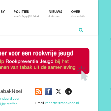
BBY
POLITIEK
NIEUWS
OVER
maatschappij & tabak
& dossiers
deze website
TabakNee!
andaard voor
E-mail:
redactie@tabaknee.nl
ijke stoffen