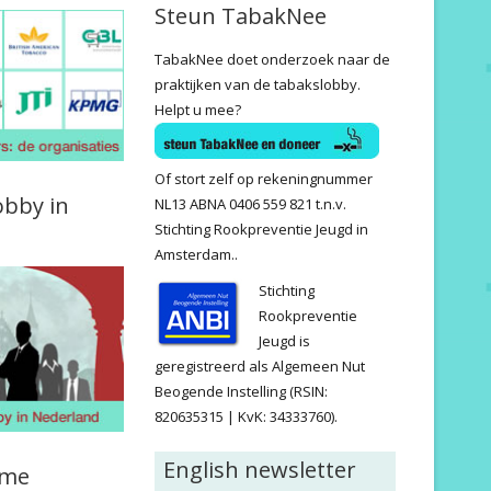
Steun TabakNee
TabakNee doet onderzoek naar de
praktijken van de tabakslobby.
Helpt u mee?
Of stort zelf op rekeningnummer
obby in
NL13 ABNA 0406 559 821 t.n.v.
Stichting Rookpreventie Jeugd in
Amsterdam..
Stichting
Rookpreventie
Jeugd is
geregistreerd als Algemeen Nut
Beogende Instelling (RSIN:
820635315 | KvK: 34333760).
English newsletter
ame