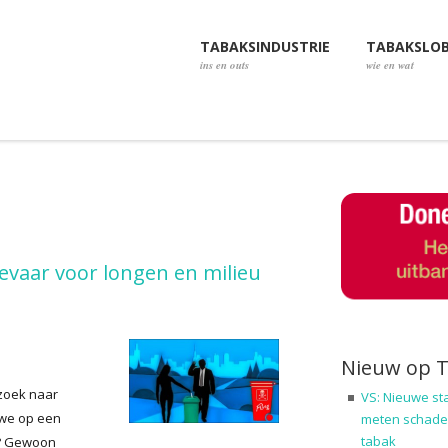
TABAKSINDUSTRIE
TABAKSLO
ins en outs
wie en wat
evaar voor longen en milieu
Nieuw op 
zoek naar
VS: Nieuwe st
 we op een
meten schadel
tabak
t? Gewoon