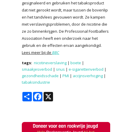
gesignaleerd en gebruiken het tabaksproduct
dat niet gerookt wordt, maar tussen de bovenlip
en het tandvlees gevouwen wordt. Ze kampen
met verslavingsproblemen, door de nicotine die
ze zo binnenkrijgen. De Professional Footballers
Association heeft een onderzoek naar het
gebruik en de effecten ervan aangekondigd.
Lees meer bij de
BBC
tags:
nicotineverslaving
|
boete
|
smaakjesverbod
|
snus
|
e-sigarettenverbod
|
gezondheidsschade
|
PMI
|
accijnsverhoging
|
tabaksindustrie
Share
Facebook
X