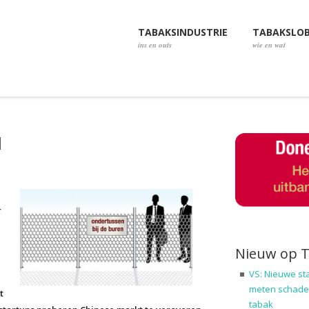
TABAKSINDUSTRIE
TABAKSLO
ins en outs
wie en wat
d
r
Nieuw op 
VS: Nieuwe st
meten schadel
t
tabak