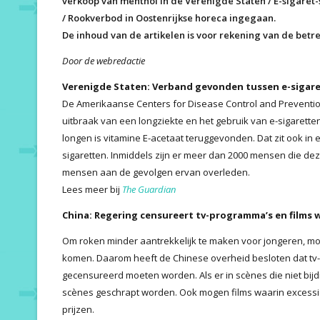
verkoop van menthol in de Verenigde Staten / E-sigaret
/ Rookverbod in Oostenrijkse horeca ingegaan.
De inhoud van de artikelen is voor rekening van de betr
Door de webredactie
Verenigde Staten: Verband gevonden tussen e-sigar
De Amerikaanse Centers for Disease Control and Prevent
uitbraak van een longziekte en het gebruik van e-sigarette
longen is vitamine E-acetaat teruggevonden. Dat zit ook in
sigaretten. Inmiddels zijn er meer dan 2000 mensen die deze
mensen aan de gevolgen ervan overleden.
Lees meer bij
The Guardian
China: Regering censureert tv-programma’s en films 
Om roken minder aantrekkelijk te maken voor jongeren, m
komen. Daarom heeft de Chinese overheid besloten dat tv-
gecensureerd moeten worden. Als er in scènes die niet bij
scènes geschrapt worden. Ook mogen films waarin excessi
prijzen.