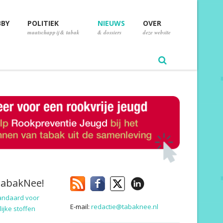
BBY
POLITIEK
NIEUWS
OVER
maatschappij & tabak
& dossiers
deze website
TabakNee!
andaard voor
E-mail:
redactie@tabaknee.nl
ijke stoffen