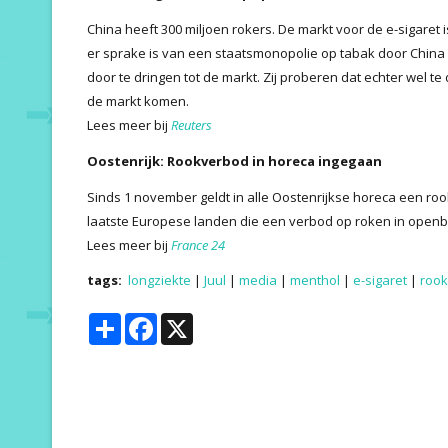
China heeft 300 miljoen rokers. De markt voor de e-sigaret 
er sprake is van een staatsmonopolie op tabak door China 
door te dringen tot de markt. Zij proberen dat echter wel 
de markt komen.
Lees meer bij
Reuters
Oostenrijk: Rookverbod in horeca ingegaan
Sinds 1 november geldt in alle Oostenrijkse horeca een ro
laatste Europese landen die een verbod op roken in openb
Lees meer bij
France 24
tags:
longziekte
|
Juul
|
media
|
menthol
|
e-sigaret
|
roo
Share
Facebook
X