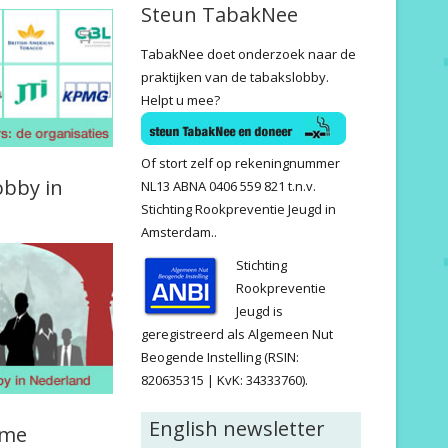
Steun TabakNee
TabakNee doet onderzoek naar de
praktijken van de tabakslobby.
Helpt u mee?
Of stort zelf op rekeningnummer
obby in
NL13 ABNA 0406 559 821 t.n.v.
Stichting Rookpreventie Jeugd in
Amsterdam..
Stichting
Rookpreventie
Jeugd is
geregistreerd als Algemeen Nut
Beogende Instelling (RSIN:
820635315 | KvK: 34333760).
English newsletter
ame