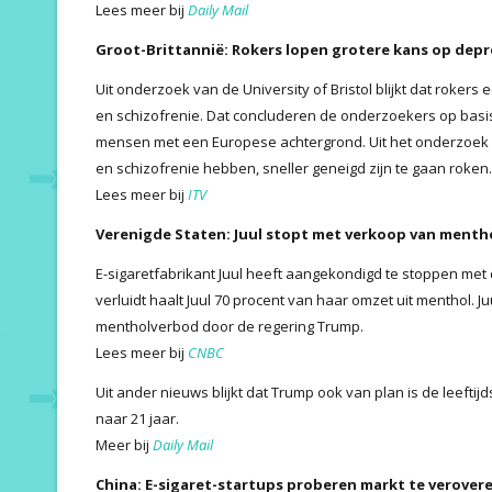
Lees meer bij
Daily Mail
Groot-Brittannië: Rokers lopen grotere kans op depr
Uit onderzoek van de University of Bristol blijkt dat rokers
en schizofrenie. Dat concluderen de onderzoekers op bas
mensen met een Europese achtergrond. Uit het onderzoek i
en schizofrenie hebben, sneller geneigd zijn te gaan roken.
Lees meer bij
ITV
Verenigde Staten: Juul stopt met verkoop van menth
E-sigaretfabrikant Juul heeft aangekondigd te stoppen me
verluidt haalt Juul 70 procent van haar omzet uit menthol. Ju
mentholverbod door de regering Trump.
Lees meer bij
CNBC
Uit ander nieuws blijkt dat Trump ook van plan is de leefti
naar 21 jaar.
Meer bij
Daily Mail
China: E-sigaret-startups proberen markt te verover