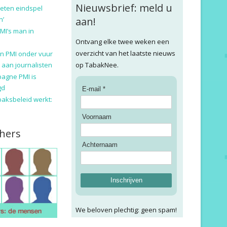
Nieuwsbrief: meld u
eten eindspel
n’
aan!
MI’s man in
Ontvang elke twee weken een
overzicht van het laatste nieuws
n PMI onder vuur
 aan journalisten
op TabakNee.
pagne PMI is
gd
E-mail *
baksbeleid werkt:
Voornaam
hers
Achternaam
Inschrijven
We beloven plechtig: geen spam!