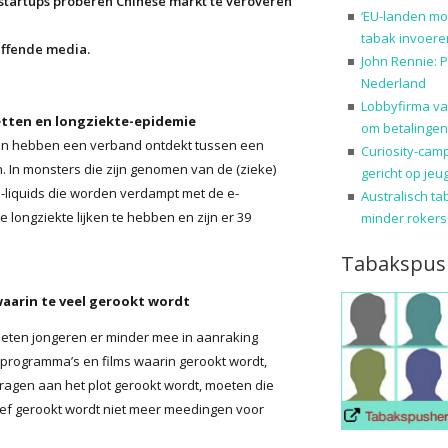
-startups proberen Chinese markt te veroveren
‘EU-landen mo
tabak invoere
effende media.
John Rennie: P
Nederland
Lobbyfirma va
etten en longziekte-epidemie
om betalingen
ion hebben een verband ontdekt tussen een
Curiosity-cam
n. In monsters die zijn genomen van de (zieke)
gericht op jeu
 e-liquids die worden verdampt met de e-
Australisch ta
 longziekte lijken te hebben en zijn er 39
minder rokers
Tabakspus
waarin te veel gerookt wordt
oeten jongeren er minder mee in aanraking
programma’s en films waarin gerookt wordt,
dragen aan het plot gerookt wordt, moeten die
ef gerookt wordt niet meer meedingen voor