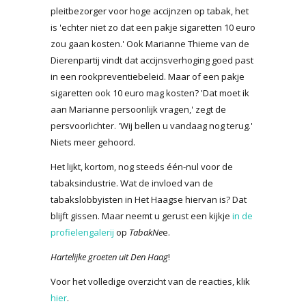
pleitbezorger voor hoge accijnzen op tabak, het
is 'echter niet zo dat een pakje sigaretten 10 euro
zou gaan kosten.' Ook Marianne Thieme van de
Dierenpartij vindt dat accijnsverhoging goed past
in een rookpreventiebeleid. Maar of een pakje
sigaretten ook 10 euro mag kosten? 'Dat moet ik
aan Marianne persoonlijk vragen,' zegt de
persvoorlichter. 'Wij bellen u vandaag nog terug.'
Niets meer gehoord.
Het lijkt, kortom, nog steeds één-nul voor de
tabaksindustrie. Wat de invloed van de
tabakslobbyisten in Het Haagse hiervan is? Dat
blijft gissen. Maar neemt u gerust een kijkje
in de
profielengalerij
op
TabakNe
e.
Hartelijke groeten uit Den Haag
!
Voor het volledige overzicht van de reacties, klik
hier
.