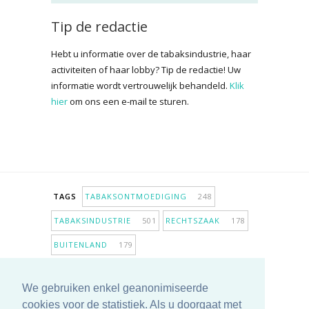
Tip de redactie
Hebt u informatie over de tabaksindustrie, haar
activiteiten of haar lobby? Tip de redactie! Uw
informatie wordt vertrouwelijk behandeld.
Klik
hier
om ons een e-mail te sturen.
TAGS
TABAKSONTMOEDIGING
248
TABAKSINDUSTRIE
501
RECHTSZAAK
178
BUITENLAND
179
INPERKING VERKOOPPUNTEN
98
We gebruiken enkel geanonimiseerde
ANTIROOKBELEID
306
ONDERZOEK
280
cookies voor de statistiek. Als u doorgaat met