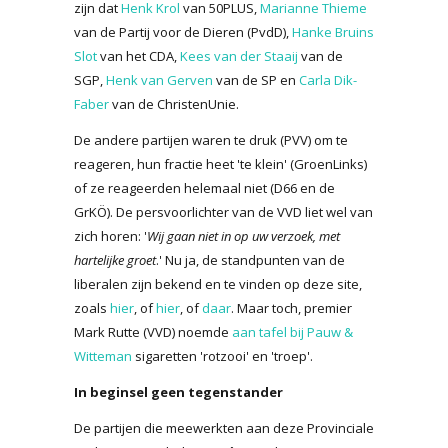
zijn dat
Henk Krol
van 50PLUS,
Marianne Thieme
van de Partij voor de Dieren (PvdD),
Hanke Bruins
Slot
van het CDA,
Kees van der Staaij
van de
SGP,
Henk van Gerven
van de SP en
Carla Dik-
Faber
van de ChristenUnie.
De andere partijen waren te druk (PVV) om te
reageren, hun fractie heet 'te klein' (GroenLinks)
of ze reageerden helemaal niet (D66 en de
GrKÖ). De persvoorlichter van de VVD liet wel van
zich horen: '
Wij gaan niet in op uw verzoek, met
hartelijke groet
.' Nu ja, de standpunten van de
liberalen zijn bekend en te vinden op deze site,
zoals
hier
, of
hier
, of
daar
. Maar toch, premier
Mark Rutte (VVD) noemde
aan tafel bij Pauw &
Witteman
sigaretten 'rotzooi' en 'troep'.
In beginsel geen tegenstander
De partijen die meewerkten aan deze Provinciale