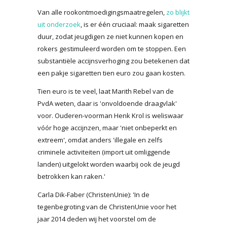
Van alle rookontmoedigingsmaatregelen,
zo blijkt
uit onderzoek
, is er één cruciaal: maak sigaretten
duur, zodat jeugdigen ze niet kunnen kopen en
rokers gestimuleerd worden om te stoppen. Een
substantiële accijnsverhoging zou betekenen dat
een pakje sigaretten tien euro zou gaan kosten.
Tien euro is te veel, laat Marith Rebel van de
PvdA weten, daar is 'onvoldoende draagvlak'
voor. Ouderen-voorman Henk Krol is weliswaar
vóór hoge accijnzen, maar 'niet onbeperkt en
extreem', omdat anders 'illegale en zelfs
criminele activiteiten (import uit omliggende
landen) uitgelokt worden waarbij ook de jeugd
betrokken kan raken.'
Carla Dik-Faber (ChristenUnie): 'In de
tegenbegroting van de ChristenUnie voor het
jaar 2014 deden wij het voorstel om de