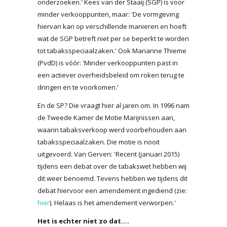
onderzoeken.' Kees van der Staaij (SGP) is voor
minder verkooppunten, maar: 'De vormgeving
hiervan kan op verschillende manieren en hoeft
wat de SGP betreft niet per se beperkt te worden
tot tabaksspeciaalzaken.' Ook Marianne Thieme
(PvdD) is vóór: 'Minder verkooppunten past in
een actiever overheidsbeleid om roken terug te
dringen en te voorkomen.'
En de SP? Die vraagt hier al jaren om. In 1996 nam
de Tweede Kamer de Motie Marijnissen aan,
waarin tabaksverkoop werd voorbehouden aan
tabaksspeciaalzaken. Die motie is nooit
uitgevoerd. Van Gerven: 'Recent (januari 2015)
tijdens een debat over de tabakswet hebben wij
dit weer benoemd. Tevens hebben we tijdens dit
debat hiervoor een amendement ingediend (zie:
hier
). Helaas is het amendement verworpen.'
Het is echter niet zo dat....