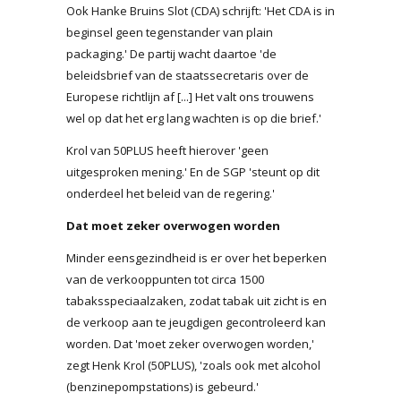
Ook Hanke Bruins Slot (CDA) schrijft: 'Het CDA is in
beginsel geen tegenstander van plain
packaging.' De partij wacht daartoe 'de
beleidsbrief van de staatssecretaris over de
Europese richtlijn af [...] Het valt ons trouwens
wel op dat het erg lang wachten is op die brief.'
Krol van 50PLUS heeft hierover 'geen
uitgesproken mening.' En de SGP 'steunt op dit
onderdeel het beleid van de regering.'
Dat moet zeker overwogen worden
Minder eensgezindheid is er over het beperken
van de verkooppunten tot circa 1500
tabaksspeciaalzaken, zodat tabak uit zicht is en
de verkoop aan te jeugdigen gecontroleerd kan
worden. Dat 'moet zeker overwogen worden,'
zegt Henk Krol (50PLUS), 'zoals ook met alcohol
(benzinepompstations) is gebeurd.'