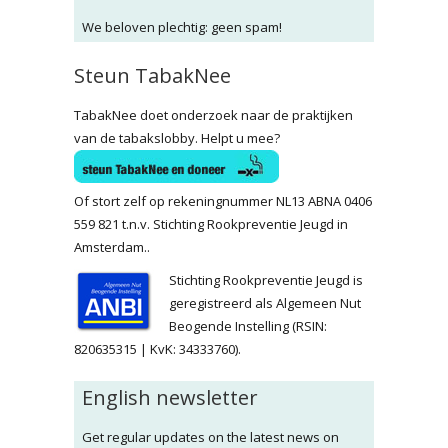
We beloven plechtig: geen spam!
Steun TabakNee
TabakNee doet onderzoek naar de praktijken
van de tabakslobby. Helpt u mee?
Of stort zelf op rekeningnummer NL13 ABNA 0406
559 821 t.n.v. Stichting Rookpreventie Jeugd in
Amsterdam..
Stichting Rookpreventie Jeugd is
geregistreerd als Algemeen Nut
Beogende Instelling (RSIN:
820635315 | KvK: 34333760).
English newsletter
Get regular updates on the latest news on