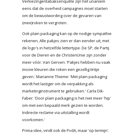
Verkiezingentabaksenquête zijn het unaniem
eens dat de overheid campagnes moet starten
om de bewustwording over de gevaren van
(mee)roken te vergroten.
Ook plain packaging kan op de nodige sympathie
rekenen, Alle pakjes zien er dan eender uit, met
de logo's in hetzelfde lettertype. De SP, de Partij
voor de Dieren en de ChristenUnie zijn zonder
meer vóór. Van Gerven: 'Pakjes hebben nu vaak
mooie kleuren die roken een gezellig tintje
geven.' Marianne Thieme: 'Met plain packaging
wordt het lastiger om de verpakking als
marketinginstrument te gebruiken.' Carla Dik-
Faber: 'Door plain packaging is het niet meer 'hip'
om met een bepaald merk gezien te worden.
Indirecte reclame via uitstalling wordt
voorkomen.'
Prima idee, vindt ook de PvdA, maar 'op termijn'.