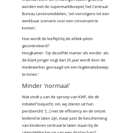
worden met de supermarktkoepel, het Centraal
Bureau Levensmiddelen, 'om vervolgens tot een
werkbaar scenario voor een convenant te
komen'.
Hoe wordt de leeftijd bij de afdek-pilots
gecontroleerd?
Hoogkamer: 'Op dezelfde manier als eerder: als
de klant jonger oogt dan 25 jaar wordt door de
medewerker gevraagd om een legitimatiebewijs
te tonen.'
Minder 'normaal'
Wat vindt u van de oproep van KWF, die dit
initiatief toejuicht, om, wij citeren uit hun
persbericht: '[...] niet de efficiency en de omzet
leidend te laten zijn, maar juist de bescherming
van kinderen centraal te laten staan bij de
uiteindelijke keuze van een display ban?'