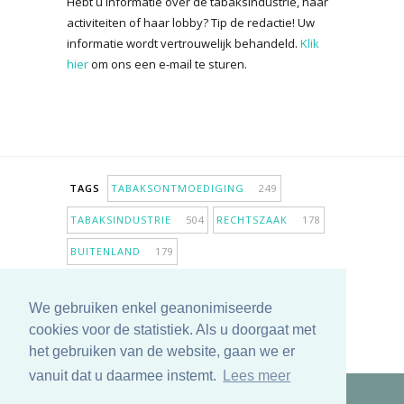
Hebt u informatie over de tabaksindustrie, haar
activiteiten of haar lobby? Tip de redactie! Uw
informatie wordt vertrouwelijk behandeld.
Klik
hier
om ons een e-mail te sturen.
TAGS
TABAKSONTMOEDIGING
249
TABAKSINDUSTRIE
504
RECHTSZAAK
178
BUITENLAND
179
INPERKING VERKOOPPUNTEN
98
We gebruiken enkel geanonimiseerde
ANTIROOKBELEID
307
ONDERZOEK
280
cookies voor de statistiek. Als u doorgaat met
MEER TAGS TONEN
het gebruiken van de website, gaan we er
vanuit dat u daarmee instemt.
Lees meer