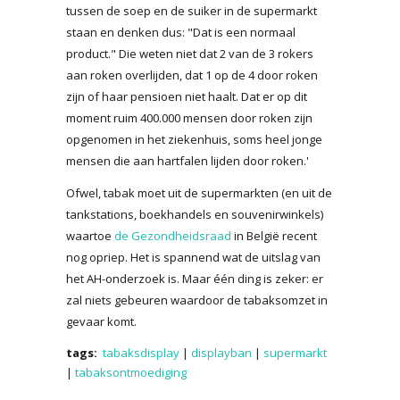
tussen de soep en de suiker in de supermarkt
staan en denken dus: "Dat is een normaal
product." Die weten niet dat 2 van de 3 rokers
aan roken overlijden, dat 1 op de 4 door roken
zijn of haar pensioen niet haalt. Dat er op dit
moment ruim 400.000 mensen door roken zijn
opgenomen in het ziekenhuis, soms heel jonge
mensen die aan hartfalen lijden door roken.'
Ofwel, tabak moet uit de supermarkten (en uit de
tankstations, boekhandels en souvenirwinkels)
waartoe
de Gezondheidsraad
in België recent
nog opriep. Het is spannend wat de uitslag van
het AH-onderzoek is. Maar één ding is zeker: er
zal niets gebeuren waardoor de tabaksomzet in
gevaar komt.
tags:
tabaksdisplay
|
displayban
|
supermarkt
|
tabaksontmoediging