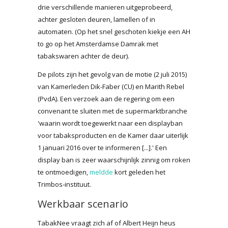
drie verschillende manieren uitgeprobeerd,
achter gesloten deuren, lamellen of in
automaten. (Op het snel geschoten kiekje een AH
to go op het Amsterdamse Damrak met
tabakswaren achter de deur).
De pilots zijn het gevolg van de motie (2 juli 2015)
van Kamerleden Dik-Faber (CU) en Marith Rebel
(PvdA). Een verzoek aan de regering om een
convenant te sluiten met de supermarktbranche
'waarin wordt toegewerkt naar een displayban
voor tabaksproducten en de Kamer daar uiterlijk
1 januari 2016 over te informeren [...].' Een
display ban is zeer waarschijnlijk zinnig om roken
te ontmoedigen,
meldde
kort geleden het
Trimbos-instituut.
Werkbaar scenario
TabakNee vraagt zich af of Albert Heijn heus