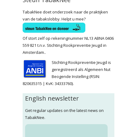
TabakNee doet onderzoek naar de praktijken
van de tabakslobby. Helpt u mee?
Of stort zelf op rekeningnummer NL13 ABNA 0406
559 821 t.n.v. Stichting Rookpreventie Jeugd in
Amsterdam..
Stichting Rookpreventie Jeugd is
geregistreerd als Algemeen Nut
Beogende Instelling (RSIN:
820635315 | KvK: 34333760).
English newsletter
Get regular updates on the latest news on
TabakNee.