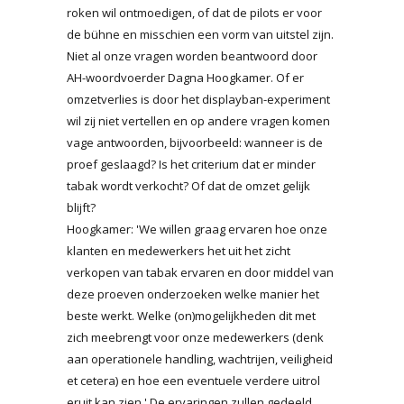
roken wil ontmoedigen, of dat de pilots er voor
de bühne en misschien een vorm van uitstel zijn.
Niet al onze vragen worden beantwoord door
AH-woordvoerder Dagna Hoogkamer. Of er
omzetverlies is door het displayban-experiment
wil zij niet vertellen en op andere vragen komen
vage antwoorden, bijvoorbeeld: wanneer is de
proef geslaagd? Is het criterium dat er minder
tabak wordt verkocht? Of dat de omzet gelijk
blijft?
Hoogkamer: 'We willen graag ervaren hoe onze
klanten en medewerkers het uit het zicht
verkopen van tabak ervaren en door middel van
deze proeven onderzoeken welke manier het
beste werkt. Welke (on)mogelijkheden dit met
zich meebrengt voor onze medewerkers (denk
aan operationele handling, wachtrijen, veiligheid
et cetera) en hoe een eventuele verdere uitrol
eruit kan zien.' De ervaringen zullen gedeeld