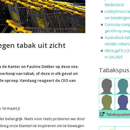
Nederland
Lobbyfirma va
om betalingen
Curiosity-cam
gericht op jeu
Australisch ta
gen tabak uit zicht
minder rokers
Altria gaf € 2,
in Q4 2025
de Kanter en Pauline Dekker op deze site.
Tabakspus
rkoop van tabak, of deze in elk geval uit
de oproep. Vandaag reageert de CEO van
16 maart jl.
der belangrijk. Niets voor niets proberen we door
loeg onze klanten te inspireren om te bewegen