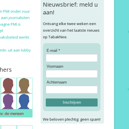
Nieuwsbrief: meld u
aan!
n PMI onder vuur
 aan journalisten
Ontvang elke twee weken een
pagne PMI is
overzicht van het laatste nieuws
gd
op TabakNee.
baksbeleid werkt:
9 mln. uit aan lobby
E-mail *
Voornaam
hers
Achternaam
Inschrijven
We beloven plechtig: geen spam!