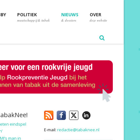
BBY
POLITIEK
NIEUWS
OVER
maatschappij & tabak
& dossiers
deze website
TabakNee!
eten eindspel
E-mail:
redactie@tabaknee.nl
n’
MI’s man in