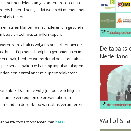
is door het delen van gezondere recepten in
 reeds bekend bent, is dat we op dit moment het
inkels testen.
nen en zullen klanten wel stimuleren om gezonder
 bepalen zélf wat zij willen kopen.
weren van tabak is volgens ons echter niet de
De tabaksl
s thuis of op het schoolplein genomen, niet in
Nederland
et tabak, hebben wij eerder al besloten tabak
bij de servicebalie. De kans op impulsaankopen
der dan een aantal andere supermarktketens,
 van tabak. Daarmee volgt Jumbo de richtlijnen
en aan de verkoop en de presentatie van
eisen rondom de verkoop van tabak veranderen,
Wall of Sh
het beste contact opnemen met
het CBL
.