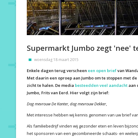
Supermarkt Jumbo zegt 'nee' te
woensdag 18 maart 2015
Enkele dagen terug verscheen
een open brief
van Wanda 
Met daarin een oproep aan Jumbo om te stoppen met de ve
zicht te halen. De media
besteedden veel aandacht
aan 
Jumbo, Frits van Eerd. Hier volgt zijn brief:
Dag mevrouw De Kanter, dag mevrouw Dekker
,
Met interesse hebben wij kennis genomen van uw brief van 
Als familiebedrijf vinden wij gezonder eten en leven bijzon
het sponsoren van een gecombineerde schaats- en wielerp