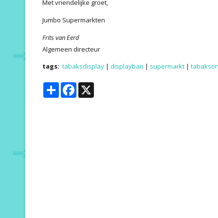
Met vriendelijke groet,
Jumbo Supermarkten
Frits van Eerd
Algemeen directeur
tags:
tabaksdisplay
|
displayban
|
supermarkt
|
tabakson
Share
Facebook
X