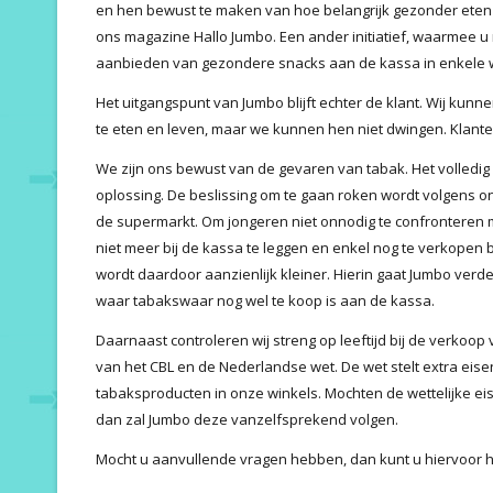
en hen bewust te maken van hoe belangrijk gezonder eten 
ons magazine Hallo Jumbo. Een ander initiatief, waarmee u
aanbieden van gezondere snacks aan de kassa in enkele w
Het uitgangspunt van Jumbo blijft echter de klant. Wij kun
te eten en leven, maar we kunnen hen niet dwingen. Klanten
We zijn ons bewust van de gevaren van tabak. Het volledig 
oplossing. De beslissing om te gaan roken wordt volgens on
de supermarkt. Om jongeren niet onnodig te confronteren m
niet meer bij de kassa te leggen en enkel nog te verkopen 
wordt daardoor aanzienlijk kleiner. Hierin gaat Jumbo ver
waar tabakswaar nog wel te koop is aan de kassa.
Daarnaast controleren wij streng op leeftijd bij de verkoop
van het CBL en de Nederlandse wet. De wet stelt extra eis
tabaksproducten in onze winkels. Mochten de wettelijke 
dan zal Jumbo deze vanzelfsprekend volgen.
Mocht u aanvullende vragen hebben, dan kunt u hiervoor 