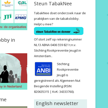
Steun TabakNee
TabakNee doet onderzoek naar de
praktijken van de tabakslobby.
Helpt u mee?
obby in
Of stort zelf op rekeningnummer
NL13 ABNA 0406 559 821 t.n.v.
Stichting Rookpreventie Jeugd in
Amsterdam..
Stichting
Rookpreventie
Jeugd is
geregistreerd als Algemeen Nut
Beogende Instelling (RSIN:
820635315 | KvK: 34333760).
ame
English newsletter