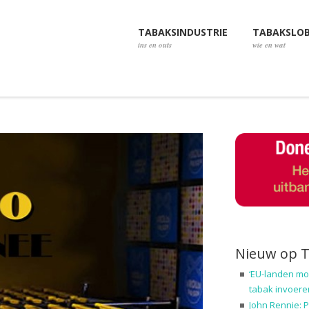
TABAKSINDUSTRIE
TABAKSLO
ins en outs
wie en wat
Nieuw op 
‘EU-landen mo
tabak invoere
John Rennie: P