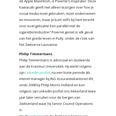
de Apple Macintosh, is Poierrié's inspirator. Deze
Kawasaki geeft niet alleen lezingen over hoe je
social media moet gebruiken, moet ondernemen
en innoveren, maar je kunt zelfs bij hem terecht
voor evangelisatie! Een parallel met de
sigarettenindustrie? Poierrié geniet in elk geval
van het goede leven in Pully, onder de rook van
het Zwitserse Lausanne.
Philip Timmermans
Philip Timmermans is advocaat en studeerde
aan de Erasmus Universiteit. Hij werkt volgens
zijn
Linkedin-profiel
, na een korte periode als
interim manager bij ING Assurantiekantoren BV,
sinds 2008 bij Philip Morris Holland en kon
volgens zijn LinkedIn-profiel ons kikkerland twee
jaar later verruilen voor de bergen van
Zwitserland waar hij Senior Council Operations
is.
Op de
website
van de Zwitserse Kamer van