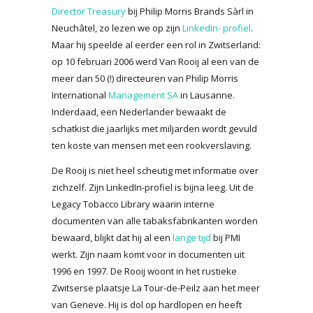
Director Treasury
bij Philip Morris Brands Sàrl in
Neuchâtel, zo lezen we op zijn
LinkedIn- profiel
.
Maar hij speelde al eerder een rol in Zwitserland:
op 10 februari 2006 werd Van Rooij al een van de
meer dan 50 (!) directeuren van Philip Morris
International
Management SA
in Lausanne.
Inderdaad, een Nederlander bewaakt de
schatkist die jaarlijks met miljarden wordt gevuld
ten koste van mensen met een rookverslaving.
De Rooij is niet heel scheutig met informatie over
zichzelf. Zijn LinkedIn-profiel is bijna leeg. Uit de
Legacy Tobacco Library waarin interne
documenten van alle tabaksfabrikanten worden
bewaard, blijkt dat hij al een
lange tijd
bij PMI
werkt. Zijn naam komt voor in documenten uit
1996 en 1997. De Rooij woont in het rustieke
Zwitserse plaatsje La Tour-de-Peilz aan het meer
van Geneve. Hij is dol op hardlopen en heeft