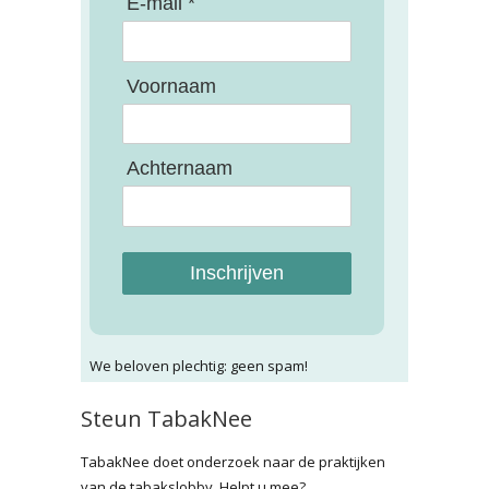
E-mail *
Voornaam
Achternaam
Inschrijven
We beloven plechtig: geen spam!
Steun TabakNee
TabakNee doet onderzoek naar de praktijken
van de tabakslobby. Helpt u mee?