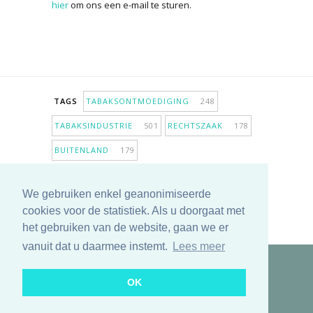
hier
om ons een e-mail te sturen.
TAGS
TABAKSONTMOEDIGING
248
TABAKSINDUSTRIE
501
RECHTSZAAK
178
BUITENLAND
179
INPERKING VERKOOPPUNTEN
98
We gebruiken enkel geanonimiseerde
ANTIROOKBELEID
306
ONDERZOEK
280
cookies voor de statistiek. Als u doorgaat met
MEER TAGS TONEN
het gebruiken van de website, gaan we er
vanuit dat u daarmee instemt.
Lees meer
Copyright © 2025 TabakNee - Rookpreventie Jeugd
OK