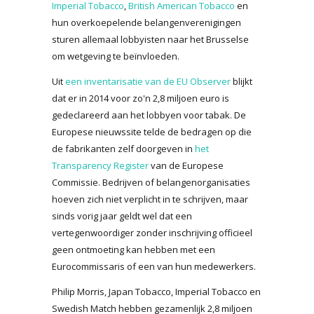
Imperial Tobacco
,
British American Tobacco
en
hun overkoepelende belangenverenigingen
sturen allemaal lobbyisten naar het Brusselse
om wetgeving te beïnvloeden.
Uit
een inventarisatie van de EU Observer
blijkt
dat er in 2014 voor zo'n 2,8 miljoen euro is
gedeclareerd aan het lobbyen voor tabak. De
Europese nieuwssite telde de bedragen op die
de fabrikanten zelf doorgeven in
het
Transparency Register
van de Europese
Commissie. Bedrijven of belangenorganisaties
hoeven zich niet verplicht in te schrijven, maar
sinds vorig jaar geldt wel dat een
vertegenwoordiger zonder inschrijving officieel
geen ontmoeting kan hebben met een
Eurocommissaris of een van hun medewerkers.
Philip Morris, Japan Tobacco, Imperial Tobacco en
Swedish Match hebben gezamenlijk 2,8 miljoen