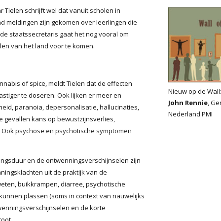
ielen schrijft wel dat vanuit scholen in
 meldingen zijn gekomen over leerlingen die
de staatssecretaris gaat het nog vooral om
elen van het land voor te komen.
nabis of spice, meldt Tielen dat de effecten
Nieuw op de Wall
stiger te doseren. Ook lijken er meer en
John Rennie
, Ge
heid, paranoia, depersonalisatie, hallucinaties,
Nederland PMI
ige gevallen kans op bewustzijnsverlies,
ts.” Ook psychose en psychotische symptomen
ngsduur en de ontwenningsverschijnselen zijn
nningsklachten uit de praktijk van de
weten, buikkrampen, diarree, psychotische
et kunnen plassen (soms in context van nauwelijks
wenningsverschijnselen en de korte
root.