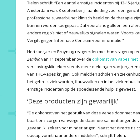
Tielen schrijft: “Een aantal ernstige incidenten bij 13-15-
Amsterdam was 3 september jl. aanleiding voor een gerichte
professionals, waarbij het klinisch beeld en de therapie zij
kunnen worden toegepast. Dat vooralsnog alleen een alert 
andere regio’s niet of nauwelijks signalen waren. Voorts 
Vergiftigingen Informatie Centrum voor informatie.”
Hertzberger en Bruyning reageerden met hun vragen op 
Zembla
van 11 september over de
opkomst van vapes met ‘
verslavingsklinieken steeds meer meldingen van jongeren
van THC-vapes krijgen. Ook meldden scholen en ziekenhuize
het gebruik ziek worden, flauwvallen en in het ziekenhuis 
ernstige incidenten op de spoedeisende hulp is geweest.
‘Deze producten zijn gevaarlijk’
“De opkomst van het gebruik van deze vapes door met nam
baart ons zorgen vanwege de daarmee samenhangende volk
gevaarlijk, zeker voor minderjarigen. Naast het directe risic
opstap vormt naar andere middelen”, schrijft Tielen.