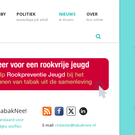
BBY
POLITIEK
NIEUWS
OVER
maatschappij & tabak
& dossiers
deze website
TabakNee!
andaard voor
E-mail:
redactie@tabaknee.nl
ijke stoffen