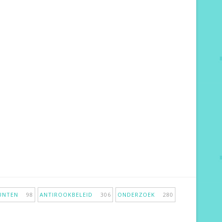
PUNTEN
98
ANTIROOKBELEID
306
ONDERZOEK
280