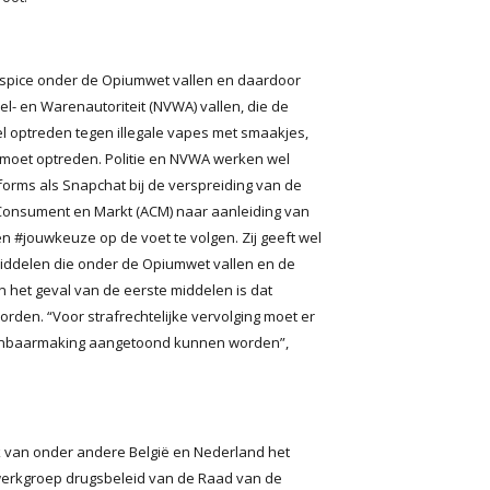
 spice onder de Opiumwet vallen en daardoor
- en Warenautoriteit (NVWA) vallen, die de
optreden tegen illegale vapes met smaakjes,
n moet optreden. Politie en NVWA werken wel
forms als Snapchat bij de verspreiding van de
t Consument en Markt (ACM) naar aanleiding van
#jouwkeuze op de voet te volgen. Zij geeft wel
iddelen die onder de Opiumwet vallen en de
n het geval van de eerste middelen is dat
den. “Voor strafrechtelijke vervolging moet er
openbaarmaking aangetoond kunnen worden”,
k van onder andere België en Nederland het
werkgroep drugsbeleid van de Raad van de