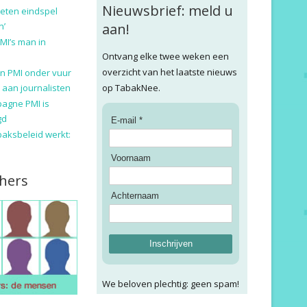
Nieuwsbrief: meld u
eten eindspel
n’
aan!
MI’s man in
Ontvang elke twee weken een
overzicht van het laatste nieuws
n PMI onder vuur
 aan journalisten
op TabakNee.
pagne PMI is
gd
E-mail *
baksbeleid werkt:
Voornaam
hers
Achternaam
Inschrijven
We beloven plechtig: geen spam!