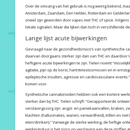
Over de omvang van het gebruik is nog weinig bekend, maar T
Amsterdam, Zaandam, Den Helder, Rotterdam en Gelderland
onwel zijn geworden door vapes met THC of spice. Volgens 
lokale signalen. Maar die lijken dan toch in verschillende d
Lange lijst acute bijwerkingen
Gevraagd naar de gezondheidsrisico’s van synthetische can
daarvan doorgaans sterker zijn dan van THC en daardoor la
heftigere acute bijwerkingen te zijn. Tielen noemt “misselijk
agitatie, pijn op de borst, hartritmestoornissen en in ernst
epileptische insulten, agressie en cardiovasculaire even
komen voor.
Synthetische cannabinoïden hebben ook een kortere werki
sterker dan bij THC. Tielen schrijft: “Gerapporteerde ontwe
verslavingszorg zijn: angst- en paniekaanvallen, braken, z
klachten (hallucinaties, wanen, verwardheid), trillen en ni
eten/drinken).” Vanwege de sterke werking, de heftige ont
werkingsduur is het risico op verslaving aan deze stoffen g