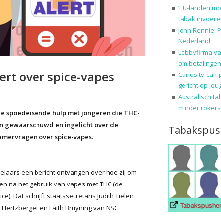
‘EU-landen mo
tabak invoere
John Rennie: P
Nederland
Lobbyfirma va
om betalingen
rt over spice-vapes
Curiosity-cam
gericht op jeu
Australisch ta
minder rokers
 de spoedeisende hulp met jongeren die THC-
en gewaarschuwd en ingelicht over de
Tabakspus
Kamervragen over spice-vapes.
laars een bericht ontvangen over hoe zij om
en na het gebruik van vapes met THC (de
e). Dat schrijft staatssecretaris Judith Tielen
Hertzberger en Faith Bruyning van NSC.