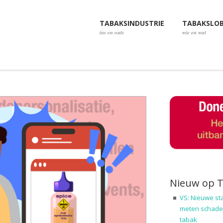
TABAKSINDUSTRIE
TABAKSLO
ins en outs
wie en wat
Nieuw op 
VS: Nieuwe st
meten schadel
tabak