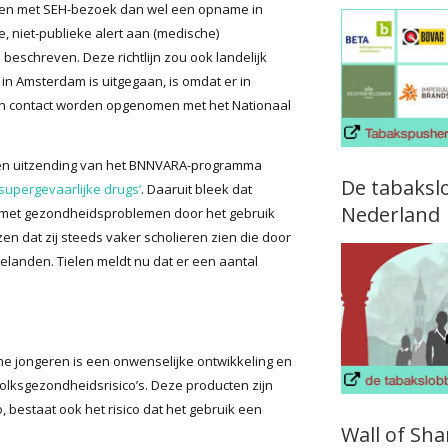
jarigen met SEH-bezoek dan wel een opname in
, niet-publieke alert aan (medische)
n beschreven. Deze richtlijn zou ook landelijk
in Amsterdam is uitgegaan, is omdat er in
kan contact worden opgenomen met het Nationaal
een uitzending van het BNNVARA-programma
De tabaksl
supergevaarlijke drugs’
. Daaruit bleek dat
Nederland
 met gezondheidsproblemen door het gebruik
n dat zij steeds vaker scholieren zien die door
belanden. Tielen meldt nu dat er een aantal
e jongeren is een onwenselijke ontwikkeling en
sgezondheidsrisico’s. Deze producten zijn
o, bestaat ook het risico dat het gebruik een
Wall of Sh