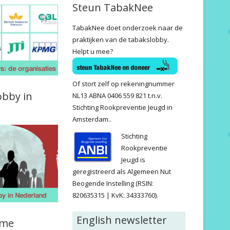
Steun TabakNee
TabakNee doet onderzoek naar de
praktijken van de tabakslobby.
Helpt u mee?
Of stort zelf op rekeningnummer
obby in
NL13 ABNA 0406 559 821 t.n.v.
Stichting Rookpreventie Jeugd in
Amsterdam..
Stichting
Rookpreventie
Jeugd is
geregistreerd als Algemeen Nut
Beogende Instelling (RSIN:
820635315 | KvK: 34333760).
English newsletter
ame