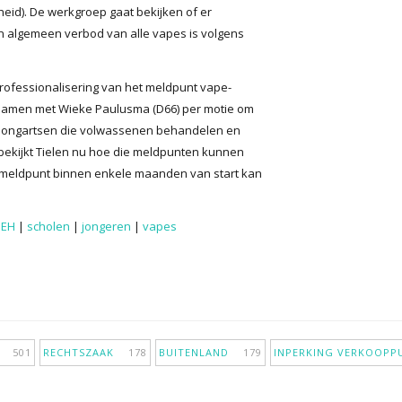
eid). De werkgroep gaat bekijken of er
 algemeen verbod van alle vapes is volgens
 professionalisering van het meldpunt vape-
d, samen met Wieke Paulusma (D66) per motie om
or longartsen die volwassenen behandelen en
bekijkt Tielen nu hoe die meldpunten kunnen
meldpunt binnen enkele maanden van start kan
SEH
|
scholen
|
jongeren
|
vapes
IE
501
RECHTSZAAK
178
BUITENLAND
179
INPERKING VERKOOP