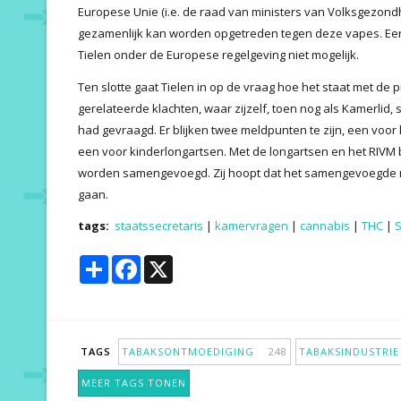
Europese Unie (i.e. de raad van ministers van Volksgezondh
gezamenlijk kan worden opgetreden tegen deze vapes. Een
Tielen onder de Europese regelgeving niet mogelijk.
Ten slotte gaat Tielen in op de vraag hoe het staat met de
gerelateerde klachten, waar zijzelf, toen nog als Kamerli
had gevraagd. Er blijken twee meldpunten te zijn, een vo
een voor kinderlongartsen. Met de longartsen en het RIVM 
worden samengevoegd. Zij hoopt dat het samengevoegde 
gaan.
tags:
staatssecretaris
|
kamervragen
|
cannabis
|
THC
|
Share
Facebook
X
TAGS
TABAKSONTMOEDIGING
248
TABAKSINDUSTR
MEER TAGS TONEN