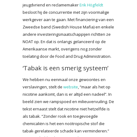
jeugdvriend en reclamemaker
Erik Högfeldt
besloot hij de concurrentie met zijn voormalige
werkgever aan te gaan. Met financiering van een
Zweedse band (Swedish House Mafia) en enkele
andere investeringsmaatschappijen richtten ze
NOAT op. En dat is onlangs gelanceerd op de
Amerikaanse markt, overigens nog zonder
toelating door de Food and Drug Administration.
‘Tabak is een smerig systeem’
We hebben nu eenmaal onze gewoontes en
verslavingen, stelt de
website
, “maar als het op
nicotine aankomt, dan is er altijd een nadeel”. In
beeld zien we rampspoed en milieuvervuiling. De
tekst ernaast stelt dat nicotine niet hetzelfde is
als tabak. “Zonder rook en toegevoegde
chemicaliën is het een noötropische stof die
tabak-gerelateerde schade kan verminderen.”