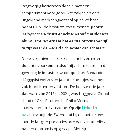
langwerpig kartonnen doosje met een
compartiment voor gebruikte zakjes en een
uitgekiend marketingverhaal op de website
hoopt NOAT de bewuste consument te paaien.
De hypocrisie druipt er echter vanaf met slogans
als ‘Wij streven ernaar het eerste nicotinebedrijf
te zijn waar de wereld zich achter kan scharen’.
Deze ‘verantwoordelijke’ nicotineleverancier
doet het voorkomen alsof hij zich afzet tegen de
gevestigde industrie, waar oprichter Alexander
Häggqvist wel zeven jaar de kneepjes van het
vak heeft kunnen afkijken. De laatste drie jaar
daarvan, van 2018 tot 2021, was Häggqvist Global
Head of Oral Platform bij Philip Morris
International in Lausanne. Op zijn
LinkedIn-
pagina
schrijft de Zweed dat hij de laatste twee
jaar de laagste prestatiescore van zijn afdeling
had en daarom is opgestapt. Met zijn