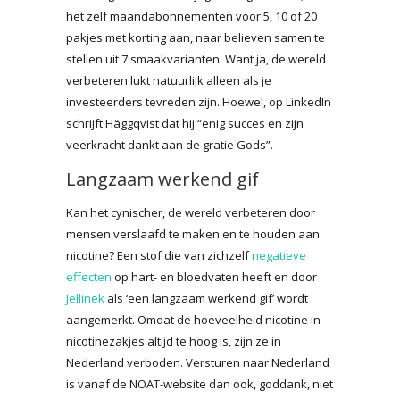
het zelf maandabonnementen voor 5, 10 of 20
pakjes met korting aan, naar believen samen te
stellen uit 7 smaakvarianten. Want ja, de wereld
verbeteren lukt natuurlijk alleen als je
investeerders tevreden zijn. Hoewel, op LinkedIn
schrijft Häggqvist dat hij “enig succes en zijn
veerkracht dankt aan de gratie Gods”.
Langzaam werkend gif
Kan het cynischer, de wereld verbeteren door
mensen verslaafd te maken en te houden aan
nicotine? Een stof die van zichzelf
negatieve
effecten
op hart- en bloedvaten heeft en door
Jellinek
als ‘een langzaam werkend gif’ wordt
aangemerkt. Omdat de hoeveelheid nicotine in
nicotinezakjes altijd te hoog is, zijn ze in
Nederland verboden. Versturen naar Nederland
is vanaf de NOAT-website dan ook, goddank, niet