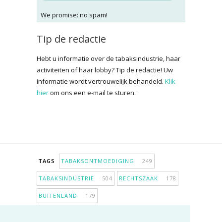
We promise: no spam!
Tip de redactie
Hebt u informatie over de tabaksindustrie, haar
activiteiten of haar lobby? Tip de redactie! Uw
informatie wordt vertrouwelijk behandeld.
Klik
hier
om ons een e-mail te sturen.
TAGS
TABAKSONTMOEDIGING
249
TABAKSINDUSTRIE
504
RECHTSZAAK
178
BUITENLAND
179
INPERKING VERKOOPPUNTEN
98