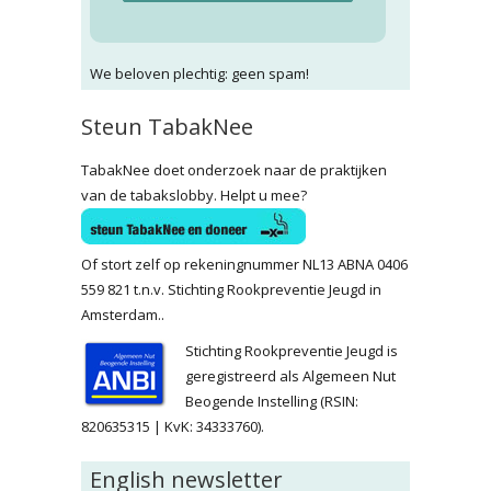
We beloven plechtig: geen spam!
Steun TabakNee
TabakNee doet onderzoek naar de praktijken
van de tabakslobby. Helpt u mee?
Of stort zelf op rekeningnummer NL13 ABNA 0406
559 821 t.n.v. Stichting Rookpreventie Jeugd in
Amsterdam..
Stichting Rookpreventie Jeugd is
geregistreerd als Algemeen Nut
Beogende Instelling (RSIN:
820635315 | KvK: 34333760).
English newsletter