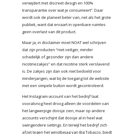
verwijdert met discreet design en 100%
transparantie over wat je consumeert”. Daar
wordt ook de planeet beter van, net als het grote
publiek, want dat ervaart in openbare ruimtes
geen overlast van dit product.
Maar ja, in disclaimer moet NOAT wel schrijven
dat zijn producten “niet veiliger, minder
schadelijk of gezonder zijn dan andere
nicotinezakjes” en dat nicotine sterk verslavend
is. De zakjes zijn dan ook niet bedoeld voor
minderjarigen, wat bij de toegang tot de website
met een simpele button wordt gecontroleerd.
Het Instagram-account van het bedrijf laat
vooralsnog heel droog alleen de voordelen van
het langwerpige doosje zien, maar op andere
accounts verschijnt dat doosje al in heel wat
swingendere settings. En terwijl het bedrijf zich
afzet tegen het winstbejag van Big Tobacco, biedt