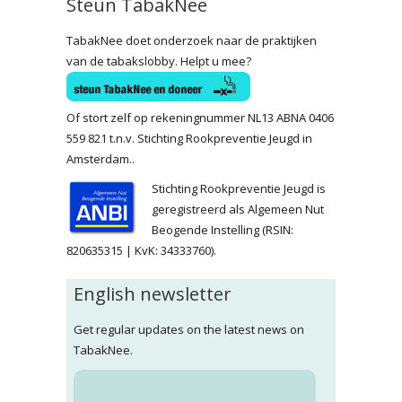
Steun TabakNee
TabakNee doet onderzoek naar de praktijken
van de tabakslobby. Helpt u mee?
Of stort zelf op rekeningnummer NL13 ABNA 0406
559 821 t.n.v. Stichting Rookpreventie Jeugd in
Amsterdam..
Stichting Rookpreventie Jeugd is
geregistreerd als Algemeen Nut
Beogende Instelling (RSIN:
820635315 | KvK: 34333760).
English newsletter
Get regular updates on the latest news on
TabakNee.