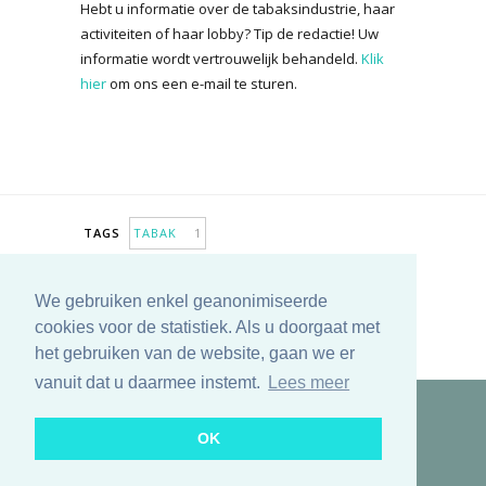
Hebt u informatie over de tabaksindustrie, haar
activiteiten of haar lobby? Tip de redactie! Uw
informatie wordt vertrouwelijk behandeld.
Klik
hier
om ons een e-mail te sturen.
TAGS
TABAK
1
TABAKSONTMOEDIGING
1
We gebruiken enkel geanonimiseerde
ANTIROOKBELEID
1
SMAAKSTOFFEN
1
cookies voor de statistiek. Als u doorgaat met
MEER TAGS TONEN
het gebruiken van de website, gaan we er
vanuit dat u daarmee instemt.
Lees meer
Copyright © 2025 TabakNee - Rookpreventie Jeugd
OK