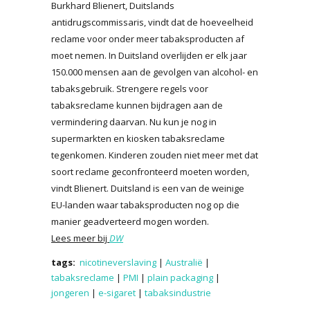
Burkhard Blienert, Duitslands
antidrugscommissaris, vindt dat de hoeveelheid
reclame voor onder meer tabaksproducten af
moet nemen. In Duitsland overlijden er elk jaar
150.000 mensen aan de gevolgen van alcohol- en
tabaksgebruik. Strengere regels voor
tabaksreclame kunnen bijdragen aan de
vermindering daarvan. Nu kun je nog in
supermarkten en kiosken tabaksreclame
tegenkomen. Kinderen zouden niet meer met dat
soort reclame geconfronteerd moeten worden,
vindt Blienert. Duitsland is een van de weinige
EU-landen waar tabaksproducten nog op die
manier geadverteerd mogen worden.
Lees meer bij
DW
tags:
nicotineverslaving
|
Australië
|
tabaksreclame
|
PMI
|
plain packaging
|
jongeren
|
e-sigaret
|
tabaksindustrie