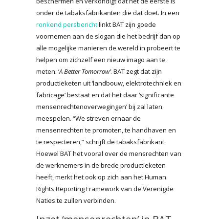
beschermen en verkondigt dat het de eerste is
onder de tabaksfabrikanten die dat doet. In een
ronkend persbericht
linkt BAT zijn goede
voornemen aan de slogan die het bedrijf dan op
alle mogelijke manieren de wereld in probeert te
helpen om zichzelf een nieuw imago aan te
meten: ‘
A Better Tomorrow’
. BAT zegt dat zijn
productieketen uit ‘landbouw, elektrotechniek en
fabricage’ bestaat en dat het daar ‘significante
mensenrechtenoverwegingen’ bij zal laten
meespelen. “We streven ernaar de
mensenrechten te promoten, te handhaven en
te respecteren,” schrijft de tabaksfabrikant.
Hoewel BAT het vooral over de mensrechten van
de werknemers in de brede productieketen
heeft, merkt het ook op zich aan het Human
Rights Reporting Framework van de Verenigde
Naties te zullen verbinden.