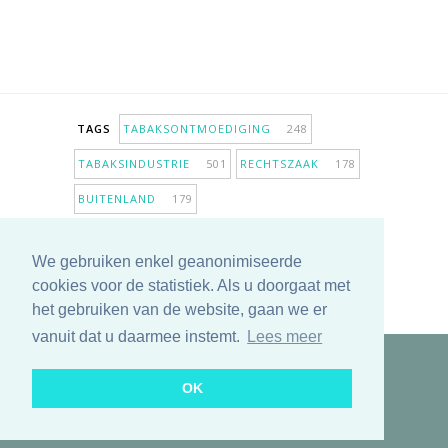
TAGS
TABAKSONTMOEDIGING
248
TABAKSINDUSTRIE
501
RECHTSZAAK
178
BUITENLAND
179
INPERKING VERKOOPPUNTEN
98
We gebruiken enkel geanonimiseerde
ANTIROOKBELEID
306
ONDERZOEK
280
cookies voor de statistiek. Als u doorgaat met
MEER TAGS TONEN
het gebruiken van de website, gaan we er
vanuit dat u daarmee instemt.
Lees meer
Copyright © 2025 TabakNee - Rookpreventie Jeugd
OK