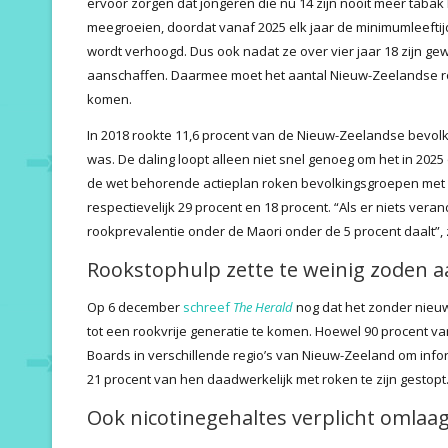
ervoor zorgen dat jongeren die nu 14 zijn nooit meer tabak
meegroeien, doordat vanaf 2025 elk jaar de minimumleefti
wordt verhoogd. Dus ook nadat ze over vier jaar 18 zijn 
aanschaffen. Daarmee moet het aantal Nieuw-Zeelandse ro
komen.
In 2018 rookte 11,6 procent van de Nieuw-Zeelandse bevolkin
was. De daling loopt alleen niet snel genoeg om het in 2025
de wet behorende actieplan roken bevolkingsgroepen met e
respectievelijk 29 procent en 18 procent. “Als er niets ver
rookprevalentie onder de Maori onder de 5 procent daalt”, 
Rookstophulp zette te weinig zoden aa
Op 6 december
schreef
The Herald
nog dat het zonder nieuw
tot een rookvrije generatie te komen. Hoewel 90 procent van
Boards in verschillende regio’s van Nieuw-Zeeland om infor
21 procent van hen daadwerkelijk met roken te zijn gestopt
Ook nicotinegehaltes verplicht omlaa