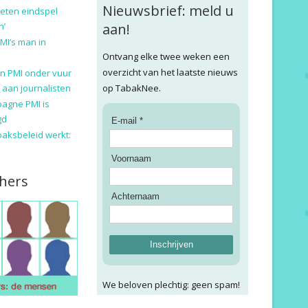
Nieuwsbrief: meld u
eten eindspel
n’
aan!
MI’s man in
Ontvang elke twee weken een
overzicht van het laatste nieuws
n PMI onder vuur
 aan journalisten
op TabakNee.
pagne PMI is
gd
E-mail *
baksbeleid werkt:
Voornaam
hers
Achternaam
Inschrijven
We beloven plechtig: geen spam!