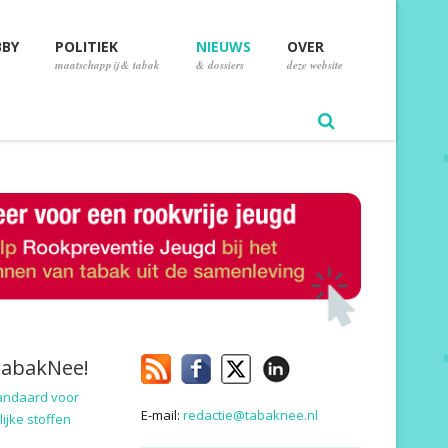
BBY
POLITIEK
NIEUWS
OVER
maatschappij & tabak
& dossiers
deze website
TabakNee!
andaard voor
E-mail:
redactie@tabaknee.nl
ijke stoffen