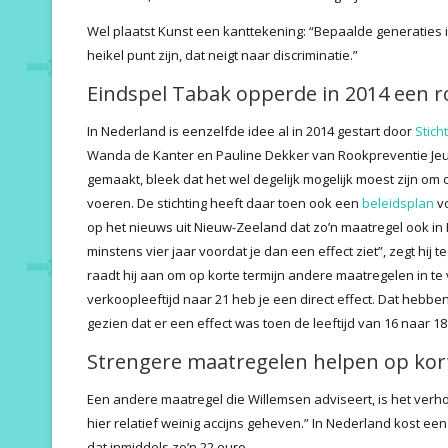
Wel plaatst Kunst een kanttekening: “Bepaalde generaties 
heikel punt zijn, dat neigt naar discriminatie.”
Eindspel Tabak opperde in 2014 een r
In Nederland is eenzelfde idee al in 2014 gestart door
Stich
Wanda de Kanter en Pauline Dekker van Rookpreventie Jeugd.
gemaakt, bleek dat het wel degelijk mogelijk moest zijn om
voeren. De stichting heeft daar toen ook een
beleidsplan
vo
op het nieuws uit Nieuw-Zeeland dat zo’n maatregel ook in
minstens vier jaar voordat je dan een effect ziet”, zegt hij 
raadt hij aan om op korte termijn andere maatregelen in t
verkoopleeftijd naar 21 heb je een direct effect. Dat hebben
gezien dat er een effect was toen de leeftijd van 16 naar 1
Strengere maatregelen helpen op kor
Een andere maatregel die Willemsen adviseert, is het verh
hier relatief weinig accijns geheven.” In Nederland kost ee
dat inmiddels zo’n 22 euro.