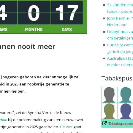
‘EU-landen mo
tabak invoere
John Rennie: P
Nederland
Lobbyfirma va
om betalingen
nnen nooit meer
Curiosity-cam
gericht op jeu
Australisch ta
minder rokers
Tabakspus
 jongeren geboren na 2007 onmogelijk zal
 in 2025 een rookvrije generatie te
unnen helpen.
oners”, zei dr. Ayesha Verall, de Nieuw-
dian
bij de bekendmaking van een nieuwe wet
rije generatie in 2025 gaat halen.
De wet
gaat