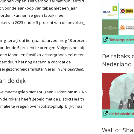
 kunnen kopen. Het verbod zal met hun leeftijd
jd voor de aankoop van tabak met een jaar
geworden, kunnen ze geen tabak meer
kers in 2025 onder 5 procent van de bevolking
g, terwijl dat tien jaar daarvoor nog 18 procent
 onder de 5 procent te brengen. Volgens het bij
en Maori- en Pasifika-achtergrond veel meer,
De tabaksl
andert duurt het nog decennia voordat de
Nederland
zei gezondheidsminister Verall in
The Guardian
.
n de dijk
e maatregelen niet zou gaan lukken om in 2025
 de rokers heeft gebeld met de District Health
matie te vragen over rookstophulp, blijkt maar
.
g
Wall of Sh