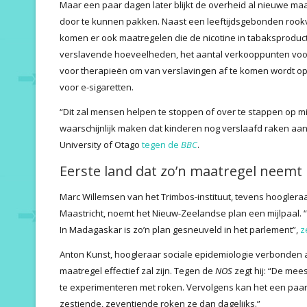
Maar een paar dagen later blijkt de overheid al nieuwe m
door te kunnen pakken. Naast een leeftijdsgebonden rookv
komen er ook maatregelen die de nicotine in tabaksproducte
verslavende hoeveelheden, het aantal verkooppunten voor
voor therapieën om van verslavingen af te komen wordt op
voor e-sigaretten.
“Dit zal mensen helpen te stoppen of over te stappen op m
waarschijnlijk maken dat kinderen nog verslaafd raken aan 
University of Otago
tegen de
BBC
.
Eerste land dat zo’n maatregel neemt
Marc Willemsen van het Trimbos-instituut, tevens hooglera
Maastricht, noemt het Nieuw-Zeelandse plan een mijlpaal. “D
In Madagaskar is zo’n plan gesneuveld in het parlement”,
z
Anton Kunst, hoogleraar sociale epidemiologie verbonden
maatregel effectief zal zijn. Tegen de
NOS
zegt hij: “De mee
te experimenteren met roken. Vervolgens kan het een paar 
zestiende, zeventiende roken ze dan dagelijks.”