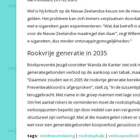
Wel is hij kritisch op de Nieuw-Zeelandse keuze om de nieu
gelden. Het probleem kan zich immers verplaatsen doordat j
met e-sigaretten gaan experimenteren. “Wat dat betreft is 
voor de Nieuw-Zeelandse maatregel dan daar”, zegt Willem
e-sigaretten, dus minder ontsnappingsmogelijkheden.”
Rookvrije generatie in 2035
Rookpreventie Jeugd-voorzitter Wanda de Kanter ziet ook 
generatiegebonden verbod op de aankoop van tabak, maar
“Daarmee zouden we in 2035 de rookvrije generatie bereiken
Preventieakkoord is afgesproken”, stelt zij. “In de tussenti
teruggebracht. Met name in de groep mannen met lage soci
Om het aantal rokers te verminderen moet de rookstophulp 
verkooppunten beperkt zijn door middel van een vergunnings
structureel zijn verhoogd. Met al die maatregelen roken er
wet voor een generatiegebonden koopverbod geruisloos i
tags:
nicotineverslaving
|
rookstophulp
|
verkoopverbod