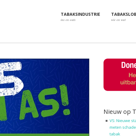
TABAKSINDUSTRIE
TABAKSLO
ins en outs
wie en wat
Nieuw op 
VS: Nieuwe st
meten schadel
tabak