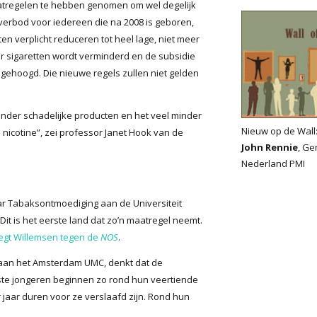
aatregelen te hebben genomen om wel degelijk
erbod voor iedereen die na 2008 is geboren,
n verplicht reduceren tot heel lage, niet meer
 sigaretten wordt verminderd en de subsidie
gehoogd. Die nieuwe regels zullen niet gelden
inder schadelijke producten en het veel minder
Nieuw op de Wall
nicotine”, zei professor Janet Hook van de
John Rennie
, Ge
Nederland PMI
ar Tabaksontmoediging aan de Universiteit
it is het eerste land dat zo’n maatregel neemt.
egt Willemsen tegen de
NOS
.
 aan het Amsterdam UMC, denkt dat de
ste jongeren beginnen zo rond hun veertiende
jaar duren voor ze verslaafd zijn. Rond hun