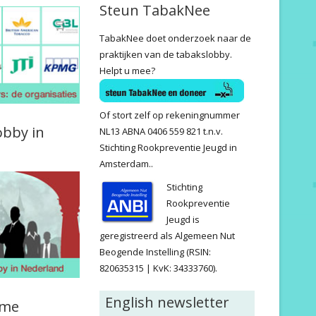
Steun TabakNee
TabakNee doet onderzoek naar de
praktijken van de tabakslobby.
Helpt u mee?
Of stort zelf op rekeningnummer
obby in
NL13 ABNA 0406 559 821 t.n.v.
Stichting Rookpreventie Jeugd in
Amsterdam..
Stichting
Rookpreventie
Jeugd is
geregistreerd als Algemeen Nut
Beogende Instelling (RSIN:
820635315 | KvK: 34333760).
English newsletter
ame