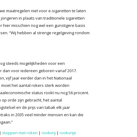
we maatregelen niet voor e-sigaretten te laten
ongeren in plaats van traditionele sigaretten
er hier misschien nog wel een gunstigere basis
sen. “Wij hebben al strenge regelgeving rondom
nog steeds mogelijkheden voor een
 dan voor iedereen geboren vanaf 2017.
, vijf jaar eerder dan in het Nationaal
jd moet het aantal rokers sterk worden
aaleconomische status rookt nu nog 56 procent.
op orde zijn gebracht, het aantal
telsel en de prijs van tabak elk jaar
 straks in 2035 veel minder mensen en kan die
ngaan.”
|
stoppen met roken
|
rookvrij
|
rookvrije