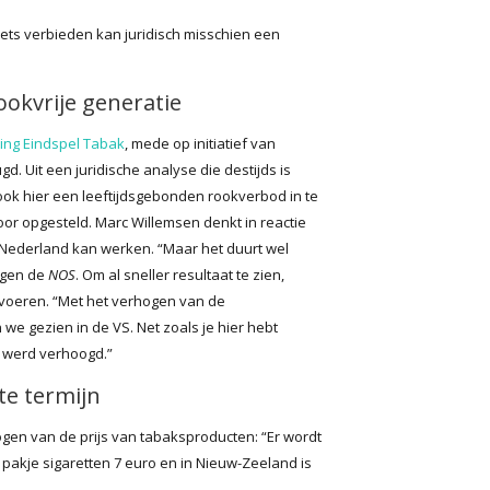
iets verbieden kan juridisch misschien een
ookvrije generatie
ting Eindspel Tabak
, mede op initiatief van
 Uit een juridische analyse die destijds is
 ook hier een leeftijdsgebonden rookverbod in te
or opgesteld. Marc Willemsen denkt in reactie
 Nederland kan werken. “Maar het duurt wel
tegen de
NOS
. Om al sneller resultaat te zien,
e voeren. “Met het verhogen van de
 we gezien in de VS. Net zoals je hier hebt
8 werd verhoogd.”
te termijn
ogen van de prijs van tabaksproducten: “Er wordt
n pakje sigaretten 7 euro en in Nieuw-Zeeland is