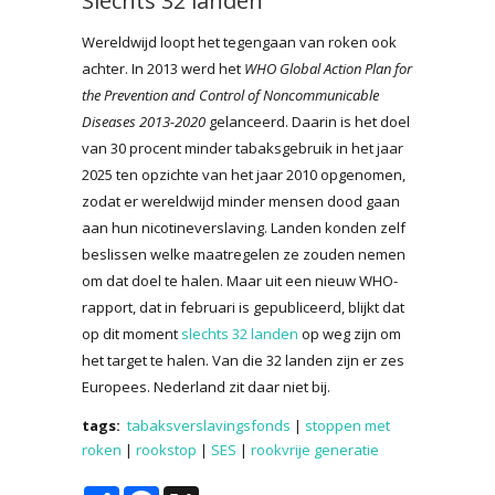
Slechts 32 landen
Wereldwijd loopt het tegengaan van roken ook
achter. In 2013 werd het
WHO Global Action Plan for
the Prevention and Control of Noncommunicable
Diseases 2013-2020
gelanceerd. Daarin is het doel
van 30 procent minder tabaksgebruik in het jaar
2025 ten opzichte van het jaar 2010 opgenomen,
zodat er wereldwijd minder mensen dood gaan
aan hun nicotineverslaving. Landen konden zelf
beslissen welke maatregelen ze zouden nemen
om dat doel te halen. Maar uit een nieuw WHO-
rapport, dat in februari is gepubliceerd, blijkt dat
op dit moment
slechts 32 landen
op weg zijn om
het target te halen. Van die 32 landen zijn er zes
Europees. Nederland zit daar niet bij.
tags:
tabaksverslavingsfonds
|
stoppen met
roken
|
rookstop
|
SES
|
rookvrije generatie
Share
Facebook
X