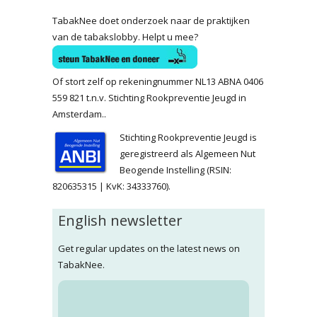
TabakNee doet onderzoek naar de praktijken
van de tabakslobby. Helpt u mee?
Of stort zelf op rekeningnummer NL13 ABNA 0406
559 821 t.n.v. Stichting Rookpreventie Jeugd in
Amsterdam..
Stichting Rookpreventie Jeugd is
geregistreerd als Algemeen Nut
Beogende Instelling (RSIN:
820635315 | KvK: 34333760).
English newsletter
Get regular updates on the latest news on
TabakNee.