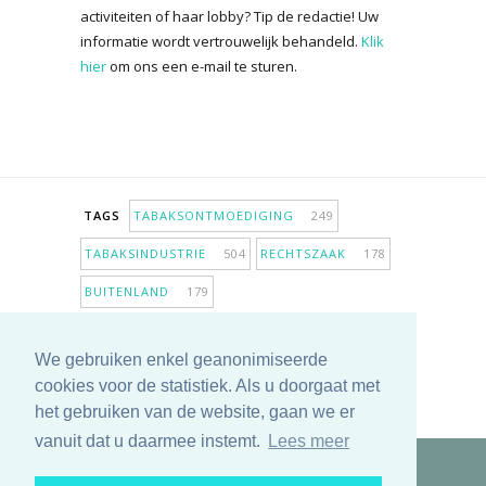
activiteiten of haar lobby? Tip de redactie! Uw
informatie wordt vertrouwelijk behandeld.
Klik
hier
om ons een e-mail te sturen.
TAGS
TABAKSONTMOEDIGING
249
TABAKSINDUSTRIE
504
RECHTSZAAK
178
BUITENLAND
179
INPERKING VERKOOPPUNTEN
98
We gebruiken enkel geanonimiseerde
ANTIROOKBELEID
307
ONDERZOEK
280
cookies voor de statistiek. Als u doorgaat met
MEER TAGS TONEN
het gebruiken van de website, gaan we er
vanuit dat u daarmee instemt.
Lees meer
Copyright © 2025 TabakNee - Rookpreventie Jeugd