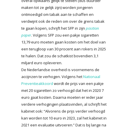
overal opwaarts gelijk te stellen (dus duurder
maken tot ze gelijk zijn) worden jongeren
ontmoedigd om tabak aan te schaffen en
verdwijnt ook de reden om over de grens tabak
te gaan kopen, schrijft het SFP in zijn
position
paper
. Volgens SFP zou een pakje sigaretten
13,79 euro moeten gaan kosten om het doel van
een terugloop van 30 procent aan rokers in 2025
te halen. Dat zou de schatkist bovendien 3,1
miljard euro opleveren.
De Nederlandse overheid is voornemens de
accijnzen te verhogen. Volgens het
Nationaal
Preventieakkoord
wordt de prijs van een pakje
met 20 sigaretten zo verhoogd dat het in 2020 7
euro gaat kosten. Daarna moeten er ieder jaar
verdere verhogingen plaatsvinden, al schrijft het
kabinet ook: “Alvorens de prijs verder verhoogd
kan worden tot 10 euro in 2023, zal het kabinet in
2021 een evaluatie uitvoeren.” Dat is bij lange na