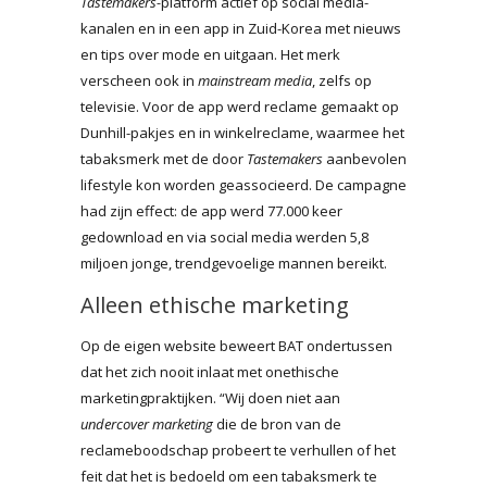
Tastemakers-
platform actief op social media-
kanalen en in een app in Zuid-Korea met nieuws
en tips over mode en uitgaan. Het merk
verscheen ook in
mainstream media
, zelfs op
televisie. Voor de app werd reclame gemaakt op
Dunhill-pakjes en in winkelreclame, waarmee het
tabaksmerk met de door
Tastemakers
aanbevolen
lifestyle kon worden geassocieerd. De campagne
had zijn effect: de app werd 77.000 keer
gedownload en via social media werden 5,8
miljoen jonge, trendgevoelige mannen bereikt.
Alleen ethische marketing
Op de eigen website beweert BAT ondertussen
dat het zich nooit inlaat met onethische
marketingpraktijken. “Wij doen niet aan
undercover marketing
die de bron van de
reclameboodschap probeert te verhullen of het
feit dat het is bedoeld om een tabaksmerk te