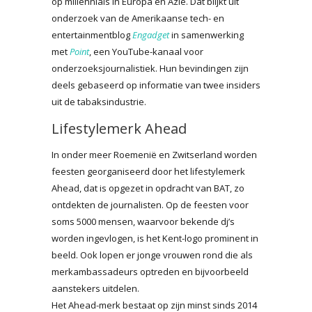
op millennials in Europa en Azië. Dat blijkt uit
onderzoek van de Amerikaanse tech- en
entertainmentblog
Engadget
in samenwerking
met
Point
, een YouTube-kanaal voor
onderzoeksjournalistiek. Hun bevindingen zijn
deels gebaseerd op informatie van twee insiders
uit de tabaksindustrie.
Lifestylemerk Ahead
In onder meer Roemenië en Zwitserland worden
feesten georganiseerd door het lifestylemerk
Ahead, dat is opgezet in opdracht van BAT, zo
ontdekten de journalisten. Op de feesten voor
soms 5000 mensen, waarvoor bekende dj’s
worden ingevlogen, is het Kent-logo prominent in
beeld. Ook lopen er jonge vrouwen rond die als
merkambassadeurs optreden en bijvoorbeeld
aanstekers uitdelen.
Het Ahead-merk bestaat op zijn minst sinds 2014