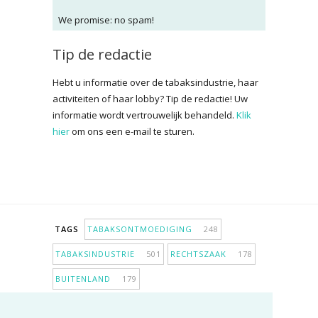
We promise: no spam!
Tip de redactie
Hebt u informatie over de tabaksindustrie, haar
activiteiten of haar lobby? Tip de redactie! Uw
informatie wordt vertrouwelijk behandeld.
Klik
hier
om ons een e-mail te sturen.
TAGS
TABAKSONTMOEDIGING
248
TABAKSINDUSTRIE
501
RECHTSZAAK
178
BUITENLAND
179
INPERKING VERKOOPPUNTEN
98