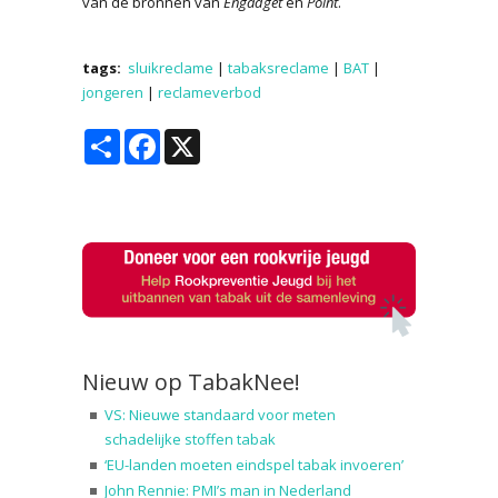
van de bronnen van
Engadget
en
Point
.
tags:
sluikreclame
|
tabaksreclame
|
BAT
|
jongeren
|
reclameverbod
Share
Facebook
X
Nieuw op TabakNee!
VS: Nieuwe standaard voor meten
schadelijke stoffen tabak
‘EU-landen moeten eindspel tabak invoeren’
John Rennie: PMI’s man in Nederland