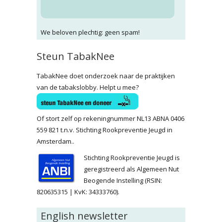
We beloven plechtig: geen spam!
Steun TabakNee
TabakNee doet onderzoek naar de praktijken
van de tabakslobby. Helpt u mee?
Of stort zelf op rekeningnummer NL13 ABNA 0406
559 821 t.n.v. Stichting Rookpreventie Jeugd in
Amsterdam..
Stichting Rookpreventie Jeugd is
geregistreerd als Algemeen Nut
Beogende Instelling (RSIN:
820635315 | KvK: 34333760).
English newsletter