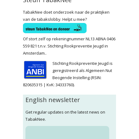
TabakNee doet onderzoek naar de praktijken
van de tabakslobby. Helpt u mee?
Of stort zelf op rekeningnummer NL13 ABNA 0406
559 821 t.n.v. Stichting Rookpreventie Jeugd in
Amsterdam..
Stichting Rookpreventie Jeugd is
geregistreerd als Algemeen Nut
Beogende Instelling (RSIN:
820635315 | KvK: 34333760).
English newsletter
Get regular updates on the latest news on
TabakNee.