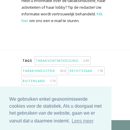
Hebt u informatie over de tabaksindustrie, haar
activiteiten of haar lobby? Tip de redactie! Uw
informatie wordt vertrouwelijk behandeld.
Klik
hier
om ons een e-mail te sturen.
TAGS
TABAKSONTMOEDIGING
249
TABAKSINDUSTRIE
504
RECHTSZAAK
178
BUITENLAND
179
INPERKING VERKOOPPUNTEN
98
We gebruiken enkel geanonimiseerde
ANTIROOKBELEID
307
ONDERZOEK
280
cookies voor de statistiek. Als u doorgaat met
MEER TAGS TONEN
het gebruiken van de website, gaan we er
vanuit dat u daarmee instemt.
Lees meer