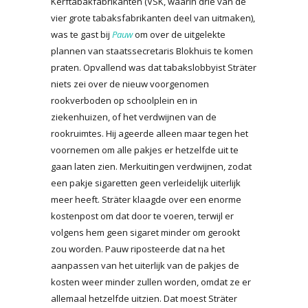
Kerftabakfabrikanten (VSK, waarin drie van de
vier grote tabaksfabrikanten deel van uitmaken),
was te gast bij
Pauw
om over de uitgelekte
plannen van staatssecretaris Blokhuis te komen
praten. Opvallend was dat tabakslobbyist Sträter
niets zei over de nieuw voorgenomen
rookverboden op schoolplein en in
ziekenhuizen, of het verdwijnen van de
rookruimtes. Hij ageerde alleen maar tegen het
voornemen om alle pakjes er hetzelfde uit te
gaan laten zien. Merkuitingen verdwijnen, zodat
een pakje sigaretten geen verleidelijk uiterlijk
meer heeft. Sträter klaagde over een enorme
kostenpost om dat door te voeren, terwijl er
volgens hem geen sigaret minder om gerookt
zou worden. Pauw riposteerde dat na het
aanpassen van het uiterlijk van de pakjes de
kosten weer minder zullen worden, omdat ze er
allemaal hetzelfde uitzien. Dat moest Sträter