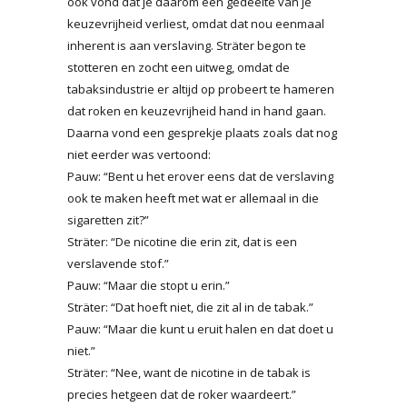
ook vond dat je daarom een gedeelte van je
keuzevrijheid verliest, omdat dat nou eenmaal
inherent is aan verslaving. Sträter begon te
stotteren en zocht een uitweg, omdat de
tabaksindustrie er altijd op probeert te hameren
dat roken en keuzevrijheid hand in hand gaan.
Daarna vond een gesprekje plaats zoals dat nog
niet eerder was vertoond:
Pauw: “Bent u het erover eens dat de verslaving
ook te maken heeft met wat er allemaal in die
sigaretten zit?”
Sträter: “De nicotine die erin zit, dat is een
verslavende stof.”
Pauw: “Maar die stopt u erin.”
Sträter: “Dat hoeft niet, die zit al in de tabak.”
Pauw: “Maar die kunt u eruit halen en dat doet u
niet.”
Sträter: “Nee, want de nicotine in de tabak is
precies hetgeen dat de roker waardeert.”