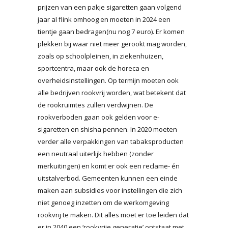
prijzen van een pakje sigaretten gaan volgend
jaar al flink omhoog en moeten in 2024 een
tientje gaan bedragen(nu nog 7 euro). Er komen
plekken bij waar niet meer gerookt mag worden,
zoals op schoolpleinen, in ziekenhuizen,
sportcentra, maar ook de horeca en
overheidsinstellingen. Op termijn moeten ook
alle bedrijven rookvrij worden, wat betekent dat
de rookruimtes zullen verdwijnen. De
rookverboden gaan ook gelden voor e-
sigaretten en shisha pennen. In 2020 moeten
verder alle verpakkingen van tabaksproducten
een neutraal uiterlijk hebben (zonder
merkuitingen) en komt er ook een reclame- én
uitstalverbod. Gemeenten kunnen een einde
maken aan subsidies voor instellingen die zich
niet genoeg inzetten om de werkomgeving
rookvrij te maken. Dit alles moet er toe leiden dat
er in 2040 een ‘rookvrije generatie’ ontstaat met