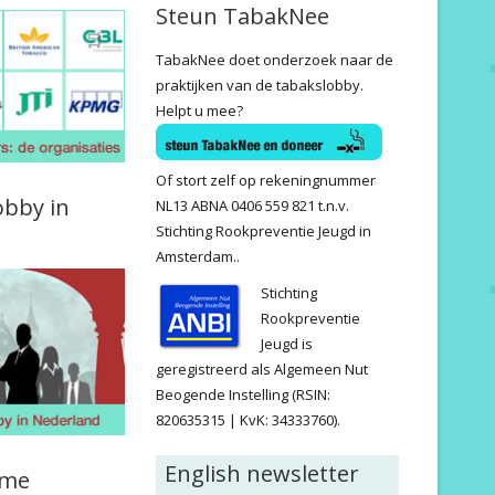
Steun TabakNee
TabakNee doet onderzoek naar de
praktijken van de tabakslobby.
Helpt u mee?
Of stort zelf op rekeningnummer
obby in
NL13 ABNA 0406 559 821 t.n.v.
Stichting Rookpreventie Jeugd in
Amsterdam..
Stichting
Rookpreventie
Jeugd is
geregistreerd als Algemeen Nut
Beogende Instelling (RSIN:
820635315 | KvK: 34333760).
English newsletter
ame