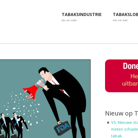
TABAKSINDUSTRIE
TABAKSLO
ins en outs
wie en wat
Nieuw op 
VS: Nieuwe st
meten schadel
tabak