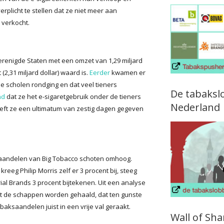
plicht te stellen dat ze niet meer aan
verkocht.
Verenigde Staten met een omzet van 1,29 miljard
 (2,31 miljard dollar) waard is.
Eerder
kwamen er
 scholen rondging en dat veel tieners
De tabaksl
nd
dat ze het e-sigaretgebruik onder de tieners
Nederland
heeft ze een ultimatum van zestig dagen gegeven
 aandelen van Big Tobacco schoten omhoog.
reeg Philip Morris zelf er 3 procent bij, steeg
al Brands 3 procent bijtekenen. Uit een analyse
uit de schappen worden gehaald, dat ten gunste
aksaandelen juist in een vrije val geraakt.
Wall of Sh