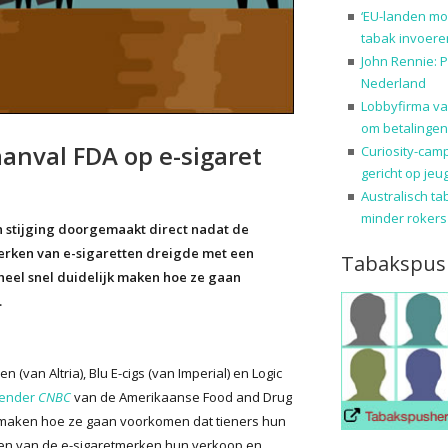
‘EU-landen mo
tabak invoere
John Rennie: P
Nederland
Lobbyfirma va
om betalingen
anval FDA op e-sigaret
Curiosity-cam
gericht op jeu
Australisch ta
minder rokers
 stijging doorgemaakt direct nadat de
erken van e-sigaretten dreigde met een
Tabakspus
 heel snel duidelijk maken hoe ze gaan
.
(van Altria), Blu E-cigs (van Imperial) en Logic
zender
CNBC
van de Amerikaanse Food and Drug
te maken hoe ze gaan voorkomen dat tieners hun
aren van de e-sigaretmerken hun verkoop en