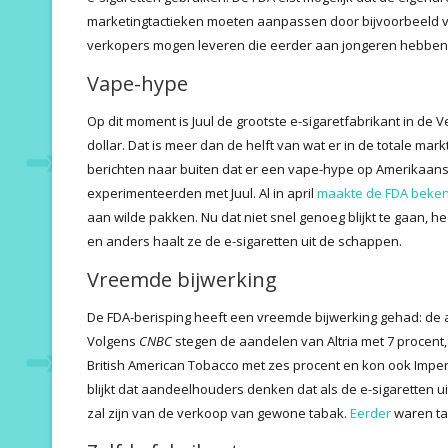
marketingtactieken moeten aanpassen door bijvoorbeeld ver
verkopers mogen leveren die eerder aan jongeren hebben 
Vape-hype
Op dit moment is Juul de grootste e-sigaretfabrikant in de 
dollar. Dat is meer dan de helft van wat er in de totale markt
berichten naar buiten dat er een vape-hype op Amerikaanse
experimenteerden met Juul. Al in april
maakte de FDA beke
aan wilde pakken. Nu dat niet snel genoeg blijkt te gaan, 
en anders haalt ze de e-sigaretten uit de schappen.
Vreemde bijwerking
De FDA-berisping heeft een vreemde bijwerking gehad: de
Volgens
CNBC
stegen de aandelen van Altria met 7 procent, k
British American Tobacco met zes procent en kon ook Imperi
blijkt dat aandeelhouders denken dat als de e-sigaretten 
zal zijn van de verkoop van gewone tabak.
Eerder
waren tab