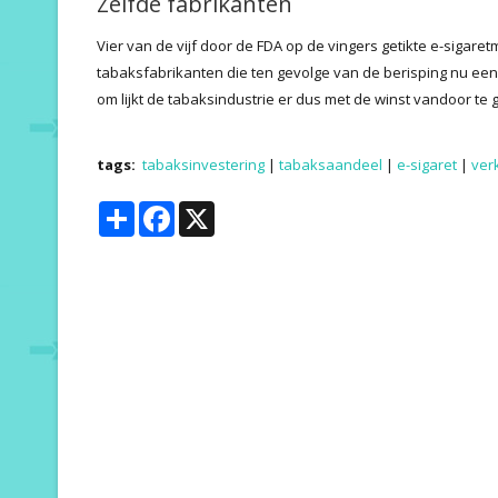
Zelfde fabrikanten
Vier van de vijf door de FDA op de vingers getikte e-sigare
tabaksfabrikanten die ten gevolge van de berisping nu een
om lijkt de tabaksindustrie er dus met de winst vandoor te 
tags:
tabaksinvestering
|
tabaksaandeel
|
e-sigaret
|
ver
Share
Facebook
X