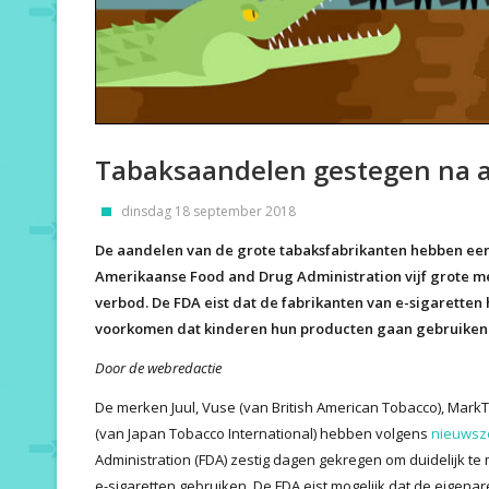
Tabaksaandelen gestegen na a
dinsdag 18 september 2018
De aandelen van de grote tabaksfabrikanten hebben een
Amerikaanse Food and Drug Administration vijf grote m
verbod. De FDA eist dat de fabrikanten van e-sigaretten
voorkomen dat kinderen hun producten gaan gebruiken
Door de webredactie
De merken Juul, Vuse (van British American Tobacco), MarkTen 
(van Japan Tobacco International) hebben volgens
nieuws
Administration (FDA) zestig dagen gekregen om duidelijk 
e-sigaretten gebruiken. De FDA eist mogelijk dat de eigen