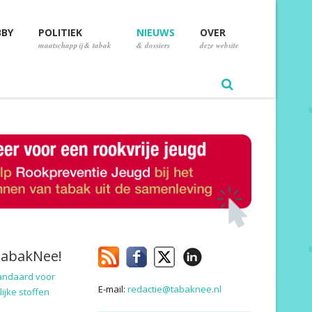
BBY
POLITIEK
NIEUWS
OVER
maatschappij & tabak
& dossiers
deze website
TabakNee!
andaard voor
E-mail:
redactie@tabaknee.nl
ijke stoffen