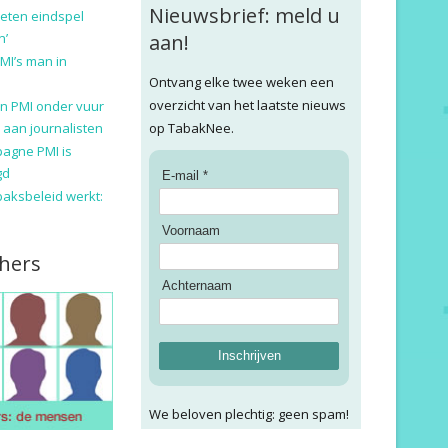
Nieuwsbrief: meld u
eten eindspel
n’
aan!
MI’s man in
Ontvang elke twee weken een
overzicht van het laatste nieuws
n PMI onder vuur
 aan journalisten
op TabakNee.
pagne PMI is
gd
E-mail *
baksbeleid werkt:
Voornaam
hers
Achternaam
Inschrijven
We beloven plechtig: geen spam!