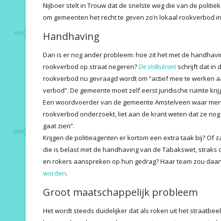
Nijboer stelt in Trouw dat de snelste weg die van de politie
om gemeenten het recht te geven zo’n lokaal rookverbod in te
Handhaving
Dan is er nog ander probleem: hoe zit het met de handhavi
rookverbod op straat negeren?
De
Volkskrant
schrijft dat i
rookverbod nu gevraagd wordt om “actief mee te werken 
verbod”. De gemeente moet zelf eerst juridische ruimte kr
Een woordvoerder van de gemeente Amstelveen waar men 
rookverbod onderzoekt, liet aan de krant weten dat ze nog 
gaat zien”.
Krijgen de politieagenten er kortom een extra taak bij? Of
die is belast met de handhaving van de Tabakswet, straks 
en rokers aanspreken op hun gedrag? Haar team zou daa
worden
.
Groot maatschappelijk probleem
Het wordt steeds duidelijker dat als roken uit het straatbeel