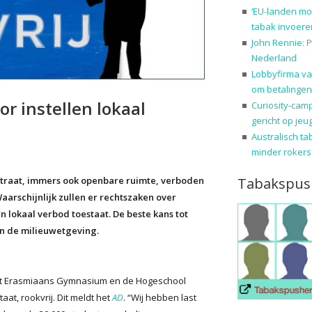
‘EU-landen mo
tabak invoere
John Rennie: P
Nederland
Lobbyfirma va
om betalingen
r instellen lokaal
Curiosity-cam
gericht op jeu
Australisch ta
minder rokers
Tabakspus
straat, immers ook openbare ruimte, verboden
aarschijnlijk zullen er rechtszaken over
 lokaal verbod toestaat. De beste kans tot
in de milieuwetgeving.
et Erasmiaans Gymnasium en de Hogeschool
aat, rookvrij. Dit meldt het
AD
. “Wij hebben last