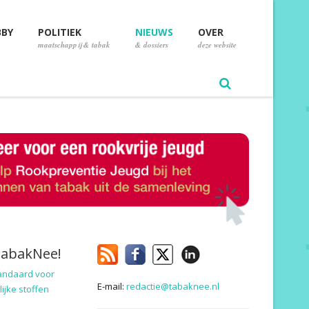
BBY
POLITIEK
NIEUWS
OVER
maatschappij & tabak
& dossiers
deze website
TabakNee!
andaard voor
E-mail:
redactie@tabaknee.nl
ijke stoffen