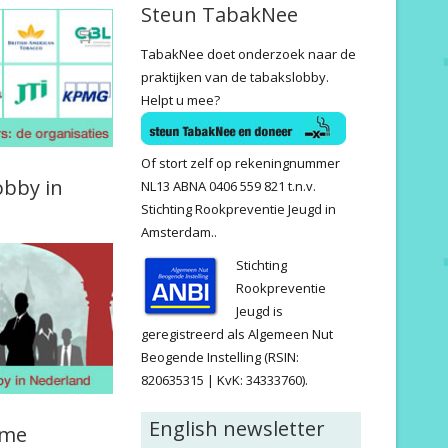
Steun TabakNee
TabakNee doet onderzoek naar de
praktijken van de tabakslobby.
Helpt u mee?
Of stort zelf op rekeningnummer
obby in
NL13 ABNA 0406 559 821 t.n.v.
Stichting Rookpreventie Jeugd in
Amsterdam..
Stichting
Rookpreventie
Jeugd is
geregistreerd als Algemeen Nut
Beogende Instelling (RSIN:
820635315 | KvK: 34333760).
English newsletter
ame