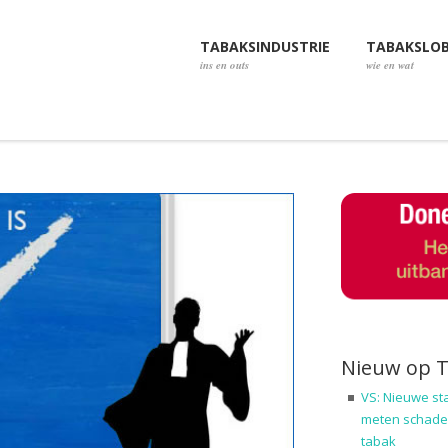
TABAKSINDUSTRIE
TABAKSLO
ins en outs
wie en wat
Nieuw op 
VS: Nieuwe st
meten schadel
tabak