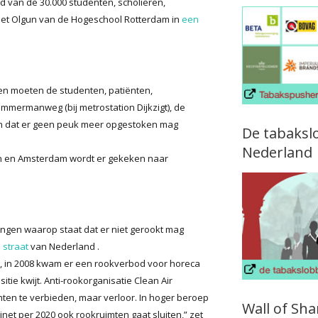
van de 30.000 studenten, scholieren,
Ahmet Olgun van de Hogeschool Rotterdam in
een
en moeten de studenten, patiënten,
ermanweg (bij metrostation Dijkzigt), de
 dat er geen peuk meer opgestoken mag
De tabaksl
Nederland
en en Amsterdam wordt er gekeken naar
ngen waarop staat dat er niet gerookt mag
 straat
van Nederland .
k, in 2008 kwam er een rookverbod voor horeca
tie kwijt. Anti-rookorganisatie Clean Air
en te verbieden, maar verloor. In hoger beroep
Wall of Sh
net per 2020 ook rookruimten gaat sluiten,” zet