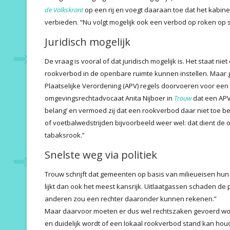
de Volkskrant
op een rij en voegt daaraan toe dat het kabin
verbieden. “Nu volgt mogelijk ook een verbod op roken op s
Juridisch mogelijk
De vraag is vooral of dat juridisch mogelijk is. Het staat n
rookverbod in de openbare ruimte kunnen instellen. Maa
Plaatselijke Verordening (APV) regels doorvoeren voor een 
omgevingsrechtadvocaat Anita Nijboer in
Trouw
dat een APV 
belang’ en vermoed zij dat een rookverbod daar niet toe 
of voetbalwedstrijden bijvoorbeeld weer wel: dat dient de op
tabaksrook.”
Snelste weg via politiek
Trouw schrijft dat gemeenten op basis van milieueisen hu
lijkt dan ook het meest kansrijk. Uitlaatgassen schaden d
anderen zou een rechter daaronder kunnen rekenen.”
Maar daarvoor moeten er dus wel rechtszaken gevoerd wo
en duidelijk wordt of een lokaal rookverbod stand kan hou