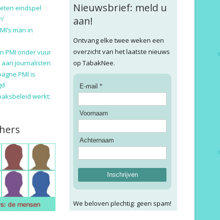
Nieuwsbrief: meld u
eten eindspel
n’
aan!
MI’s man in
Ontvang elke twee weken een
overzicht van het laatste nieuws
n PMI onder vuur
 aan journalisten
op TabakNee.
pagne PMI is
gd
E-mail *
baksbeleid werkt:
Voornaam
hers
Achternaam
Inschrijven
We beloven plechtig: geen spam!