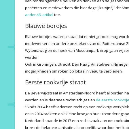
van rondslingerende peuken en denken aan de gezondheid 
patiënten en medewerkers die hier dagelijks zijn", licht 
ander
AD
-artikel
toe.
Blauwe bordjes
Blauwe bordjes waarop staat dat er niet gerookt mag word
medewerkers en andere bezoekers van de Rotterdamse Zimm
Wytemaweg en de hoek van Museumpark erop gaan wijzen
worden.
Ook in Groningen, Utrecht, Den Haag, Amstelveen, Nijmeg
mogelijkheden om roken op lokaal niveau te verbieden.
Eerste rookvrije straat
De Beverwijkstraat in Amsterdam-Noord heeft al borden ha
worden en is daarmee technisch gezien
de eerste rookvrije
“Sinds 2004 heeft iedereen recht op een rookvrije werkple
en in 2014 raakten ook kleine kroegen hun uitzonderingsposi
Nederland spande in 2017 een rechtszaak aan om rookruimt
kreeg de belangorganisatie alsnog gelijk, waardoor het kabi