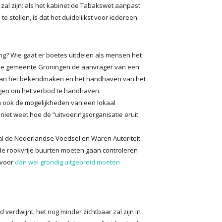
k zal zijn: als het kabinet de Tabakswet aanpast
 stellen, is dat het duidelijkst voor iedereen.
ng? Wie gaat er boetes uitdelen als mensen het
n de gemeente Groningen de aanvrager van een
aan het bekendmaken en het handhaven van het
ijgen om het verbod te handhaven.
ook de mogelijkheden van een lokaal
niet weet hoe de “uitvoeringsorganisatie eruit
 zal de Nederlandse Voedsel en Waren Autoriteit
de rookvrije buurten moeten gaan controleren
rvoor
dan wel grondig uitgebreid moeten
d verdwijnt, het nog minder zichtbaar zal zijn in