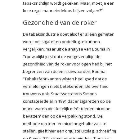
tabaksrichtlijn wordt gekeken. Maar, moet je een
loze regel maar eindeloos blijven volgen?”
Gezondheid van de roker
De tabaksindustrie doet alsof er alleen gemeten
wordt om sigaretten onderling te kunnen
vergelijken, maar uit de analyse van Bouma in
Trouw blijkt juist dat de wetgever altijd de
gezondheid van de roker voor ogen had bij het
begrenzen van de emissiewaarden. Bouma:
“Tabaksfabrikanten wísten heel goed dat de
vermeldingen niets betekenden. De overheid
trouwens ook. Staatssecretaris Simons
constateerde al in 1991 dat er sigaretten op de
markt waren die 'feitelijk méér teer en nicotine
bevatten' dan op de verpakking stond. ‘De
methode om teer- en nicotinegehalte vast te
stellen, geeft hier een onjuiste uitslag’, schreef hij
de Kamer, 27 jaar geleden inmiddels. Tien jaar