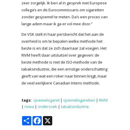
zeer zorgelijk. Ik ben al in gesprek met Europese
collega’s en de Eurocommissaris om sigaretten
zonder gesjoemel te meten. Da’s een proces van
lange adem maar ik ga er vol mee door.”
De VSK stelt in haar persbericht dat het aan de
overheid is om te bepalen welke methode het
beste is en dat ze zich daarnaar zal voegen. Het
RIVM heeft daar uitsluitsel over gegeven: de
beste methode is niet de ISO-methode van de
tabaksindustrie, die een ernstige onderschatting
geeft van wat een roker naar binnen krijgt, maar
de veel eerlijkere Canadian Intens methode.
tags:
sjoemelsigaret
|
sjoemelsigaretten
|
RIVM
|
nvwa
|
onderzoek
|
tabaksindustrie
Share
Facebook
X