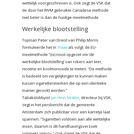
wettelijk voorgeschreven is. Ook zegt de VSK dat
de door het RIVM gebruikte Canadese methode
niet beter is dan de huidige meetmethode.
Werkelijke blootstelling
Topman Peter van Driest van Philip Morris
formuleerde het in
Trouw
als volgt: de EU-
meetmethode “(is) nooit opgezet om ‘de
werkelijke blootstelling’ van rokers aan teer,
nicotine en koolmonoxide te meten. “De methode
is bedoeld om vergelijkingen te kunnen maken
tussen sigarettenmerken die op een identieke
manier gerookt worden.”
Tabakslobbyist
Jan Hein Sträter
, directeur bij VSK,
zegt in het persbericht dat de gemeente
Amsterdam zich publicitair voor een karretje laat
spannen. “Sigaretten voldoen aan alle wettelijke
eisen, daarom is dit handhavingsverzoek
volstrekt zinloos.” Ook claimt de VSK dat de