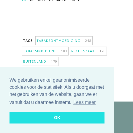
TAGS
TABAKSONTMOEDIGING
248
TABAKSINDUSTRIE
501
RECHTSZAAK
178
BUITENLAND
179
INPERKING VERKOOPPUNTEN
98
We gebruiken enkel geanonimiseerde
ANTIROOKBELEID
306
ONDERZOEK
280
cookies voor de statistiek. Als u doorgaat met
MEER TAGS TONEN
het gebruiken van de website, gaan we er
vanuit dat u daarmee instemt.
Lees meer
Copyright © 2025 TabakNee - Rookpreventie Jeugd
OK