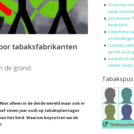
‘EU-landen mo
tabak invoere
John Rennie: P
Nederland
Lobbyfirma va
om betalingen
oor tabaksfabrikanten
Curiosity-cam
gericht op jeu
Australisch ta
minder rokers
n de grond
Tabakspus
iet alleen in de derde wereld maar ook in
anaf zeven jaar oud) op tabaksplantages
 van het kind. Waarom boycotten we de
?