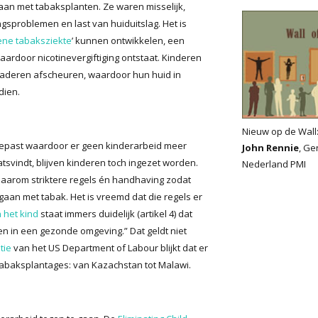
aan met tabaksplanten. Ze waren misselijk,
sproblemen en last van huiduitslag. Het is
ene tabaksziekte
’ kunnen ontwikkelen, een
rdoor nicotinevergiftiging ontstaat. Kinderen
aderen afscheuren, waardoor hun huid in
dien.
Nieuw op de Wall
epast waardoor er geen kinderarbeid meer
John Rennie
, Ge
tsvindt, blijven kinderen toch ingezet worden.
Nederland PMI
daarom striktere regels én handhaving zodat
an met tabak. Het is vreemd dat die regels er
 het kind
staat immers duidelijk (artikel 4) dat
len in een gezonde omgeving.” Dat geldt niet
tie
van het US Department of Labour blijkt dat er
tabaksplantages: van Kazachstan tot Malawi.