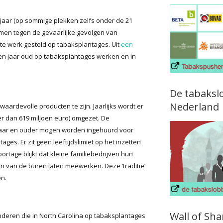
jaar (op sommige plekken zelfs onder de 21
men tegen de gevaarlijke gevolgen van
te werk gesteld op tabaksplantages. Uit
een
en jaar oud op tabaksplantages werken en in
De tabaksl
Nederland
aardevolle producten te zijn. Jaarlijks wordt er
r dan 619 miljoen euro) omgezet. De
 jaar en ouder mogen worden ingehuurd voor
ges. Er zit geen leeftijdslimiet op het inzetten
portage blijkt dat kleine familiebedrijven hun
n van de buren laten meewerken. Deze ‘traditie’
en.
Wall of Sh
kinderen die in North Carolina op tabaksplantages