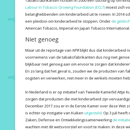
Tabaksfabrikanten richtten in 2000 een stichting op om kin
Labour in Tobacco Growing Foundation (ECLT)
moest zich vo
belanghebbenden om kinderarbeid uit te roeien. In 2014 sc
een pleidooi om kinderarbeid te stoppen. Onder
de geldsch
American Tobacco, Imperial en Japan Tobacco International.
Niet genoeg
Maar uit de reportage van
NPR
blijkt dus dat kinderarbeid n
voornemens van de tabaksfabrikanten dus nog niet genoeg
blijkbaar niet genoeg aan om ervoor te zorgen dat kinder
En zo lang dat het geval is, zouden we de producten van f
oogsten en verwerken, niet meer in de winkels moeten heb
In Nederland is er op initiatief van Tweede Kamerlid Attje
zorgen dat producten die met kinderarbeid zijn vervaardi
December 2017 zou er in de Eerste Kamer over deze Wet zo
is echter op instigatie van Kuiken
uitgesteld
. Op 3 juli hee
Zaken, Defensie en Ontwikkelingssamenwerking
de initia
wachten met dit wetsvoorstel en voort te maken. In deze wet