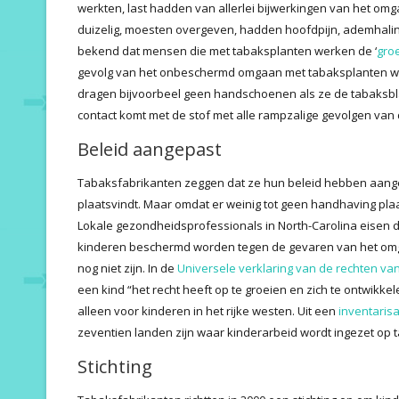
werkten, last hadden van allerlei bijwerkingen van het omg
duizelig, moesten overgeven, hadden hoofdpijn, ademhaling
bekend dat mensen die met tabaksplanten werken de ‘
gro
gevolg van het onbeschermd omgaan met tabaksplanten waa
dragen bijvoorbeel geen handschoenen als ze de tabaksbl
contact komt met de stof met alle rampzalige gevolgen van 
Beleid aangepast
Tabaksfabrikanten zeggen dat ze hun beleid hebben aang
plaatsvindt. Maar omdat er weinig tot geen handhaving plaa
Lokale gezondheidsprofessionals in North-Carolina eisen 
kinderen beschermd worden tegen de gevaren van het omga
nog niet zijn. In de
Universele verklaring van de rechten van
een kind “het recht heeft op te groeien en zich te ontwikke
alleen voor kinderen in het rijke westen. Uit een
inventarisa
zeventien landen zijn waar kinderarbeid wordt ingezet op 
Stichting