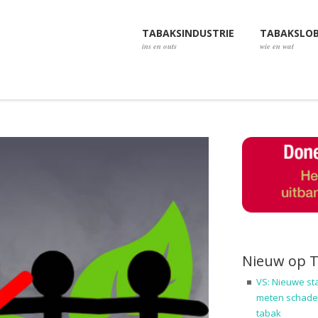
TABAKSINDUSTRIE
TABAKSLO
ins en outs
wie en wat
Nieuw op 
VS: Nieuwe st
meten schadel
tabak