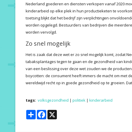
Nederland goederen en diensten verkopen vanaf 2020 moet
kinderarbeid op elke plek in hun productieketen te voorko
toetsing blijkt dat het bedrijf zijn verplichtingen onvoldo
worden opgelegd. Bestuurders van bedrijven die meerdere k
worden vervolgd.
Zo snel mogelijk
Het is zaak dat deze wet er zo snel mogelijk komt, zodat 
tabaksplantages tegen te gaan en de gezondheid van kinde
van een beslissing over deze wet zouden we de producten
boycotten: de consument heeft immers de macht om met d
wereldwijd recht op in goede gezondheid op te groeien. D
tags:
volksgezondheid
|
politiek
|
kinderarbeid
Share
Facebook
X