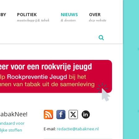
BBY
POLITIEK
NIEUWS
OVER
maatschappij & tabak
& dossiers
deze website
TabakNee!
andaard voor
E-mail:
redactie@tabaknee.nl
ijke stoffen