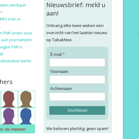
Nieuwsbrief: meld u
eten eindspel
n’
aan!
MI’s man in
Ontvang elke twee weken een
overzicht van het laatste nieuws
n PMI onder vuur
 aan journalisten
op TabakNee.
pagne PMI is
gd
E-mail *
baksbeleid werkt:
Voornaam
hers
Achternaam
Inschrijven
We beloven plechtig: geen spam!