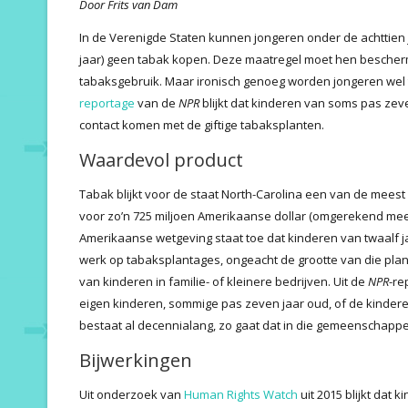
Door Frits van Dam
In de Verenigde Staten kunnen jongeren onder de achttien 
jaar) geen tabak kopen. Deze maatregel moet hen bescher
tabaksgebruik. Maar ironisch genoeg worden jongeren wel 
reportage
van de
NPR
blijkt dat kinderen van soms pas zev
contact komen met de giftige tabaksplanten.
Waardevol product
Tabak blijkt voor de staat North-Carolina een van de meest w
voor zo’n 725 miljoen Amerikaanse dollar (omgerekend mee
Amerikaanse wetgeving staat toe dat kinderen van twaalf
werk op tabaksplantages, ongeacht de grootte van die planta
van kinderen in familie- of kleinere bedrijven. Uit de
NPR
-re
eigen kinderen, sommige pas zeven jaar oud, of de kindere
bestaat al decennialang, zo gaat dat in die gemeenschapp
Bijwerkingen
Uit onderzoek van
Human Rights Watch
uit 2015 blijkt dat 