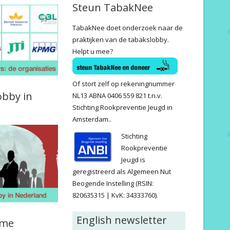
Steun TabakNee
TabakNee doet onderzoek naar de
praktijken van de tabakslobby.
Helpt u mee?
Of stort zelf op rekeningnummer
obby in
NL13 ABNA 0406 559 821 t.n.v.
Stichting Rookpreventie Jeugd in
Amsterdam..
Stichting
Rookpreventie
Jeugd is
geregistreerd als Algemeen Nut
Beogende Instelling (RSIN:
820635315 | KvK: 34333760).
English newsletter
ame