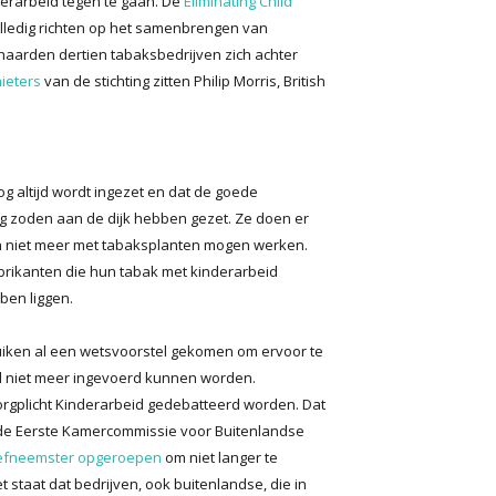
derarbeid tegen te gaan. De
Eliminating Child
lledig richten op het samenbrengen van
haarden dertien tabaksbedrijven zich achter
ieters
van de stichting zitten Philip Morris, British
og altijd wordt ingezet en dat de goede
 zoden aan de dijk hebben gezet. Ze doen er
en niet meer met tabaksplanten mogen werken.
abrikanten die hun tabak met kinderarbeid
ben liggen.
 Kuiken al een wetsvoorstel gekomen om ervoor te
gd niet meer ingevoerd kunnen worden.
rgplicht Kinderarbeid gedebatteerd worden. Dat
ft de Eerste Kamercommissie voor Buitenlandse
tiefneemster opgeroepen
om niet langer te
 staat dat bedrijven, ook buitenlandse, die in