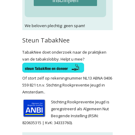
Inschrijven
We beloven plechtig: geen spam!
Steun TabakNee
TabakNee doet onderzoek naar de praktijken
van de tabakslobby. Helpt u mee?
Of stort zelf op rekeningnummer NL13 ABNA 0406
559 821 t.n.v. Stichting Rookpreventie Jeugd in
Amsterdam..
Stichting Rookpreventie Jeugd is
geregistreerd als Algemeen Nut
Beogende Instelling (RSIN:
820635315 | KvK: 34333760).