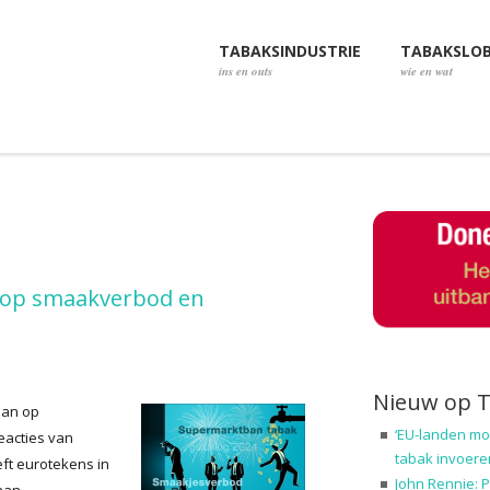
TABAKSINDUSTRIE
TABAKSLO
ins en outs
wie en wat
 op smaakverbod en
Nieuw op 
ban op
‘EU-landen mo
eacties van
tabak invoere
ft eurotekens in
John Rennie: P