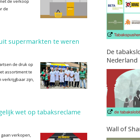
 met de verkoop
ar de
l uit supermarkten te weren
De tabaksl
Nederland
 artsen de druk op
et assortiment te
 verkrijgbaar zijn,
elijk wet op tabaksreclame
Wall of Sh
e gaan verkopen,