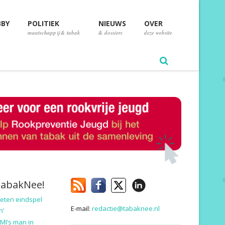
BBY
POLITIEK
NIEUWS
OVER
maatschappij & tabak
& dossiers
deze website
TabakNee!
eten eindspel
E-mail:
redactie@tabaknee.nl
n’
MI’s man in