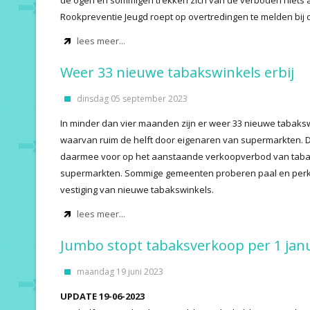
de ogen en sommigen trekken zich van de verboden niets 
Rookpreventie Jeugd roept op overtredingen te melden bij
lees meer...
Weer 33 nieuwe tabakswinkels erbij
dinsdag 05 september 2023
In minder dan vier maanden zijn er weer 33 nieuwe tabaks
waarvan ruim de helft door eigenaren van supermarkten. D
daarmee voor op het aanstaande verkoopverbod van taba
supermarkten. Sommige gemeenten proberen paal en perk 
vestiging van nieuwe tabakswinkels.
lees meer...
Jumbo stopt tabaksverkoop per 1 janua
maandag 19 juni 2023
UPDATE 19-06-2023