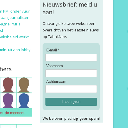
Nieuwsbrief: meld u
aan!
n PMI onder vuur
 aan journalisten
Ontvang elke twee weken een
pagne PMI is
overzicht van het laatste nieuws
gd
op TabakNee.
baksbeleid werkt:
9 mln. uit aan lobby
E-mail *
Voornaam
hers
Achternaam
Inschrijven
We beloven plechtig: geen spam!