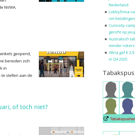
aan.
Nederland
 de NVWA.
Lobbyfirma va
om betalingen
Curiosity-cam
gericht op jeu
Australisch ta
minder rokers
Altria gaf € 2,
winkels geopend,
in Q4 2025
ie bereiden zich
k in
Tabakspus
te stellen aan de
ri, of toch niet?