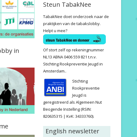
Steun TabakNee
TabakNee doet onderzoek naar de
praktijken van de tabakslobby.
Helpt u mee?
obby in
Of stort zelf op rekeningnummer
NL13 ABNA 0406 559 821 t.n.v.
Stichting Rookpreventie Jeugd in
Amsterdam..
Stichting
Rookpreventie
Jeugd is
geregistreerd als Algemeen Nut
Beogende Instelling (RSIN:
820635315 | KvK: 34333760).
ame
English newsletter