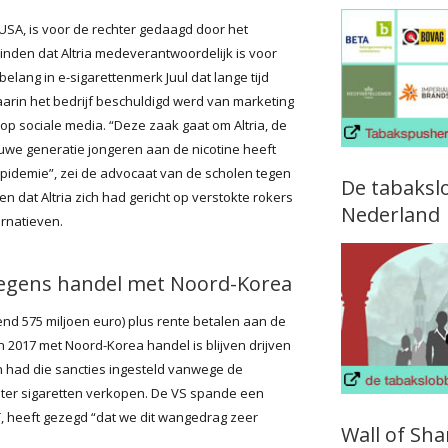
 USA, is voor de rechter gedaagd door het
vinden dat Altria medeverantwoordelijk is voor
elang in e-sigarettenmerk Juul dat lange tijd
arin het bedrijf beschuldigd werd van marketing
op sociale media. “Deze zaak gaat om Altria, de
euwe generatie jongeren aan de nicotine heeft
pidemie”, zei de advocaat van de scholen tegen
De tabaksl
en dat Altria zich had gericht op verstokte rokers
Nederland
ernatieven.
egens handel met Noord-Korea
nd 575 miljoen euro) plus rente betalen aan de
 2017 met Noord-Korea handel is blijven drijven
en had die sancties ingesteld vanwege de
hter sigaretten verkopen. De VS spande een
T, heeft gezegd “dat we dit wangedrag zeer
Wall of Sh