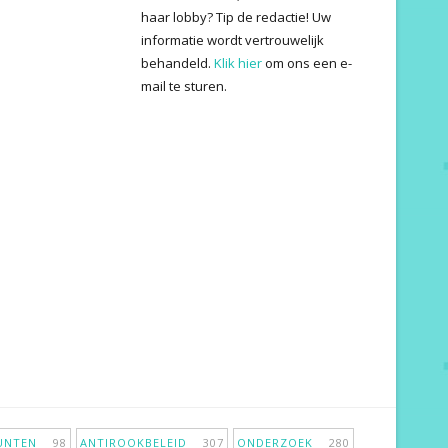
haar lobby? Tip de redactie! Uw
informatie wordt vertrouwelijk
behandeld.
Klik hier
om ons een e-
mail te sturen.
PUNTEN
98
ANTIROOKBELEID
307
ONDERZOEK
280