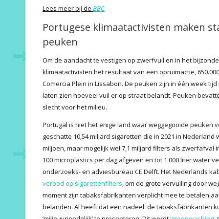
Lees meer bij de
BBC
Portugese klimaatactivisten maken 
peuken
Om de aandacht te vestigen op zwerfvuil en in het bijzon
klimaatactivisten het resultaat van een opruimactie, 650.0
Comercia Plein in Lissabon. De peuken zijn in één week tijd
laten zien hoeveel vuil er op straat belandt. Peuken bevatte
slecht voor het milieu.
Portugal is niet het enige land waar weggegooide peuken v
geschatte 10,54 miljard sigaretten die in 2021 in Nederlan
miljoen, maar mogelijk wel 7,1 miljard filters als zwerfafval 
100 microplastics per dag afgeven en tot 1.000 liter water ver
onderzoeks- en adviesbureau CE Delft. Het Nederlands ka
verbod op sigarettenfilters
, om de grote vervuiling door w
moment zijn tabaksfabrikanten verplicht mee te betalen a
belanden. Al heeft dat een nadeel: de tabaksfabrikanten k
‘milieuvriendelijk’ te presenteren. Dit wordt
‘greenwashing’
g