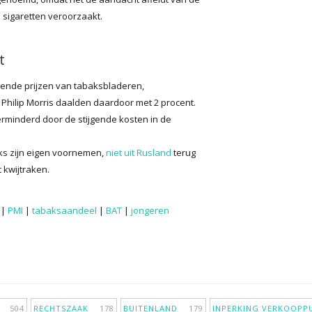
 sigaretten veroorzaakt.
t
ijgende prijzen van tabaksbladeren,
Philip Morris daalden daardoor met 2 procent.
erminderd door de stijgende kosten in de
nks zijn eigen voornemen,
niet uit Rusland
terug
 kwijtraken.
|
PMI
|
tabaksaandeel
|
BAT
|
jongeren
IE
504
RECHTSZAAK
178
BUITENLAND
179
INPERKING VERKOOP