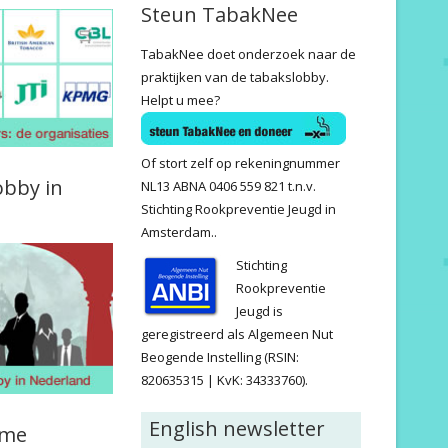
Steun TabakNee
TabakNee doet onderzoek naar de
praktijken van de tabakslobby.
Helpt u mee?
Of stort zelf op rekeningnummer
obby in
NL13 ABNA 0406 559 821 t.n.v.
Stichting Rookpreventie Jeugd in
Amsterdam..
Stichting
Rookpreventie
Jeugd is
geregistreerd als Algemeen Nut
Beogende Instelling (RSIN:
820635315 | KvK: 34333760).
English newsletter
ame