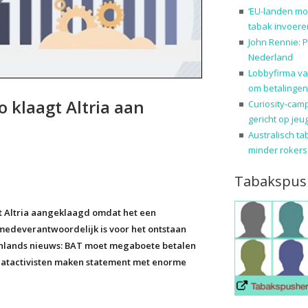
‘EU-landen mo
tabak invoere
John Rennie: P
Nederland
Lobbyfirma va
om betalingen
o klaagt Altria aan
Curiosity-cam
gericht op jeu
Australisch ta
minder rokers
Tabakspus
nt Altria aangeklaagd omdat het een
 medeverantwoordelijk is voor het ontstaan
tenlands nieuws: BAT moet megaboete betalen
aatactivisten maken statement met enorme