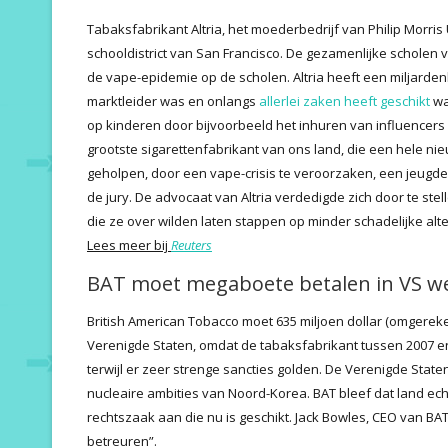
Tabaksfabrikant Altria, het moederbedrijf van Philip Morris
schooldistrict van San Francisco. De gezamenlijke scholen 
de vape-epidemie op de scholen. Altria heeft een miljardenb
marktleider was en onlangs
allerlei zaken heeft geschikt
wa
op kinderen door bijvoorbeeld het inhuren van influencers 
grootste sigarettenfabrikant van ons land, die een hele ni
geholpen, door een vape-crisis te veroorzaken, een jeugde
de jury. De advocaat van Altria verdedigde zich door te stell
die ze over wilden laten stappen op minder schadelijke alt
Lees meer bij
Reuters
BAT moet megaboete betalen in VS w
British American Tobacco moet 635 miljoen dollar (omgereke
Verenigde Staten, omdat de tabaksfabrikant tussen 2007 en
terwijl er zeer strenge sancties golden. De Verenigde Stat
nucleaire ambities van Noord-Korea. BAT bleef dat land ec
rechtszaak aan die nu is geschikt. Jack Bowles, CEO van BA
betreuren”.