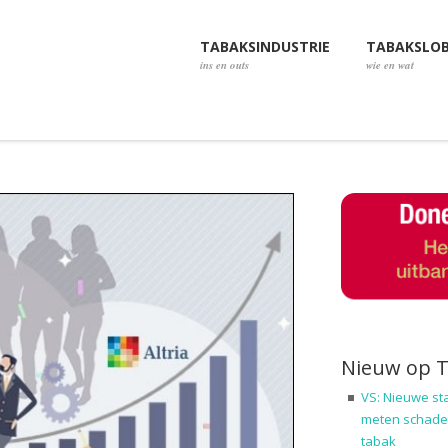
TABAKSINDUSTRIE
TABAKSLO
ins en outs
wie en wat
Nieuw op 
VS: Nieuwe st
meten schadel
tabak