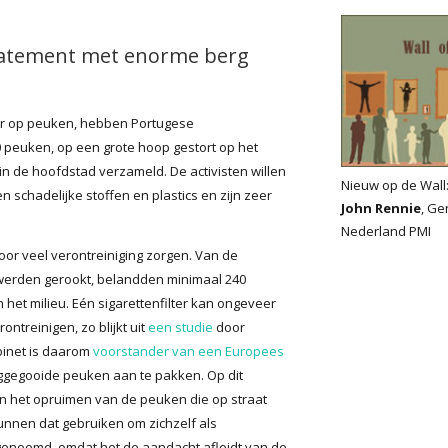
statement met enorme berg
der op peuken, hebben Portugese
00 peuken, op een grote hoop gestort op het
 in de hoofdstad verzameld. De activisten willen
Nieuw op de Wall
n schadelijke stoffen en plastics en zijn zeer
John Rennie
, Ge
Nederland PMI
oor veel verontreiniging zorgen. Van de
d werden gerookt, belandden minimaal 240
in het milieu. Eén sigarettenfilter kan ongeveer
ontreinigen, zo blijkt uit
een studie
door
binet is daarom
voorstander van een Europees
eggegooide peuken aan te pakken. Op dit
an het opruimen van de peuken die op straat
unnen dat gebruiken om zichzelf als
enoemd, omdat het de aandacht afleidt van de