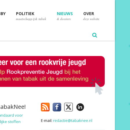
BBY
POLITIEK
NIEUWS
OVER
maatschappij & tabak
& dossiers
deze website
TabakNee!
andaard voor
E-mail:
redactie@tabaknee.nl
ijke stoffen