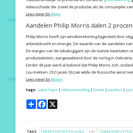
milieuschade die zowel de productie als de consumptie van
Lees meer bij
Metro
Aandelen Philip Morris dalen 2 procen
Philip Morris heeft zijn winstberekening bijgesteld door st
arbeidskracht en energie. De waarde van de aandelen van 
De marges van de tabaksgigant zijn de laatste kwartalen v
productieketen, aangewakkerd door de oorlog in Oekraïne.
Eerder dit jaar werd al bekend dat Philip Morris zich, onda
zou trekken. CEO Jacek Olczak wilde de Russische winst niet
Lees meer bij
Reuters
tags:
vape-hype
|
milieuvervuiling
|
boete
|
peuken
|
Juul
Share
Facebook
X
TAGS
TABAKSONTMOEDIGING
249
TABAKSINDUSTR