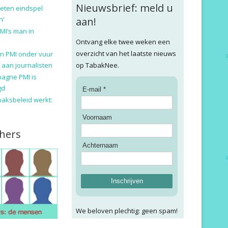
Nieuwsbrief: meld u
eten eindspel
n’
aan!
MI’s man in
Ontvang elke twee weken een
overzicht van het laatste nieuws
n PMI onder vuur
 aan journalisten
op TabakNee.
pagne PMI is
gd
E-mail *
baksbeleid werkt:
Voornaam
hers
Achternaam
Inschrijven
We beloven plechtig: geen spam!