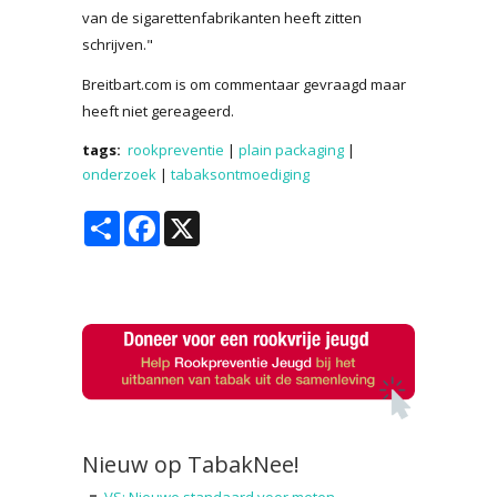
van de sigarettenfabrikanten heeft zitten
schrijven."
Breitbart.com is om commentaar gevraagd maar
heeft niet gereageerd.
tags:
rookpreventie
|
plain packaging
|
onderzoek
|
tabaksontmoediging
Share
Facebook
X
Nieuw op TabakNee!
VS: Nieuwe standaard voor meten