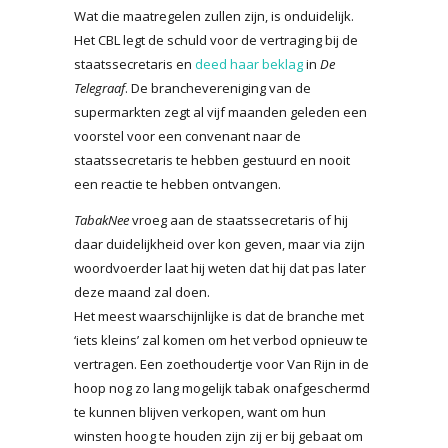
Wat die maatregelen zullen zijn, is onduidelijk.
Het CBL legt de schuld voor de vertraging bij de
staatssecretaris en
deed haar beklag
in
De
Telegraaf
. De branchevereniging van de
supermarkten zegt al vijf maanden geleden een
voorstel voor een convenant naar de
staatssecretaris te hebben gestuurd en nooit
een reactie te hebben ontvangen.
TabakNee
vroeg aan de staatssecretaris of hij
daar duidelijkheid over kon geven, maar via zijn
woordvoerder laat hij weten dat hij dat pas later
deze maand zal doen.
Het meest waarschijnlijke is dat de branche met
‘iets kleins’ zal komen om het verbod opnieuw te
vertragen. Een zoethoudertje voor Van Rijn in de
hoop nog zo lang mogelijk tabak onafgeschermd
te kunnen blijven verkopen, want om hun
winsten hoog te houden zijn zij er bij gebaat om