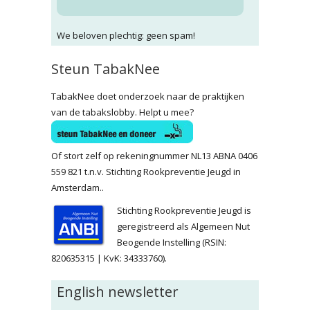
We beloven plechtig: geen spam!
Steun TabakNee
TabakNee doet onderzoek naar de praktijken
van de tabakslobby. Helpt u mee?
Of stort zelf op rekeningnummer NL13 ABNA 0406
559 821 t.n.v. Stichting Rookpreventie Jeugd in
Amsterdam..
Stichting Rookpreventie Jeugd is
geregistreerd als Algemeen Nut
Beogende Instelling (RSIN:
820635315 | KvK: 34333760).
English newsletter