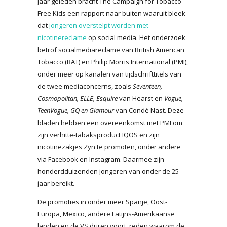
jaar geleden bracht The Campaign for Tobacco-
Free Kids een rapport naar buiten waaruit bleek
dat
jongeren overstelpt worden met
nicotinereclame
op social media. Het onderzoek
betrof socialmediareclame van British American
Tobacco (BAT) en Philip Morris International (PMI),
onder meer op kanalen van tijdschrifttitels van
de twee mediaconcerns, zoals
Seventeen,
Cosmopolitan, ELLE, Esquire
van Hearst en
Vogue,
TeenVogue, GQ en
Glamour
van Condé Nast. Deze
bladen hebben een overeenkomst met PMI om
zijn verhitte-tabaksproduct IQOS en zijn
nicotinezakjes Zyn te promoten, onder andere
via Facebook en Instagram. Daarmee zijn
honderdduizenden jongeren van onder de 25
jaar bereikt.
De promoties in onder meer Spanje, Oost-
Europa, Mexico, andere Latijns-Amerikaanse
landen en de VS duren voort, reden waarom de