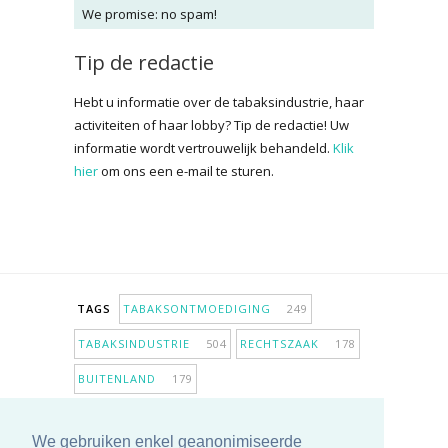
We promise: no spam!
Tip de redactie
Hebt u informatie over de tabaksindustrie, haar
activiteiten of haar lobby? Tip de redactie! Uw
informatie wordt vertrouwelijk behandeld.
Klik
hier
om ons een e-mail te sturen.
TAGS
TABAKSONTMOEDIGING
249
TABAKSINDUSTRIE
504
RECHTSZAAK
178
BUITENLAND
179
INPERKING VERKOOPPUNTEN
98
We gebruiken enkel geanonimiseerde