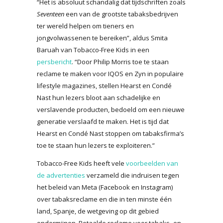
“Het is absoluut schandalig dat tijdschriften zoals
Seventeen
een van de grootste tabaksbedrijven
ter wereld helpen om tieners en
jongvolwassenen te bereiken”, aldus Smita
Baruah van Tobacco-Free Kids in een
persbericht
. “Door Philip Morris toe te staan
reclame te maken voor IQOS en Zyn in populaire
lifestyle magazines, stellen Hearst en Condé
Nast hun lezers bloot aan schadelijke en
verslavende producten, bedoeld om een nieuwe
generatie verslaafd te maken. Het is tijd dat
Hearst en Condé Nast stoppen om tabaksfirma’s
toe te staan hun lezers te exploiteren.”
Tobacco-Free Kids heeft vele
voorbeelden van
de advertenties
verzameld die indruisen tegen
het beleid van Meta (Facebook en Instagram)
over tabaksreclame en die in ten minste één
land, Spanje, de wetgeving op dit gebied
ondermijnen. Betaalde reclame voor tabaks- en