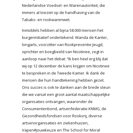
Nederlandse Voedsel- en Warenautoriteit, die
immers al toeziet op de handhaving van de
Tabaks- en rookwarenwet.
Inmiddels hebben al bijna 58.000 mensen het
burgerinitiatief ondertekend. Wanda de Kanter,
longarts, voorzitter van Rookpreventie Jeugd,
oprichter en boegbeeld van Nicotinee, zegt in
aanloop naar het debat: “Ik ben heel erg blij dat
wij op 12 december de kans krijgen om Nicotinee
te bespreken in de Tweede Kamer. Ik dank de
mensen die hun handtekening hebben gezet.
Ons succes is ook te danken aan de brede steun
die we vanuit een groot aantal maatschappelijke
organisaties ontvangen, waaronder de
Consumentenbond, artsenfederatie KNMG, de
Gezondheidsfondsen voor Rookvrij, diverse
artsenorganisaties en ziekenhuizen,
Vapen#jouwkeuze en The School for Moral