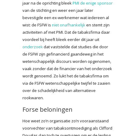
jaar na de oprichting bleek
PMI de enige sponsor
van de stichting en weer een jaar later
bevestigde een ex-werknemer wat iedereen al
wist: de FSFW is
niet onafhankelijk
en stemt zijn
activiteiten af met PMI. Dat de tabaksfirma daar
voordeel bij heeft bleek eerder dit jaar uit
onderzoek
dat vaststelde dat studies die door
de FSFW zijn gefinancierd gaandeweg in het
wetenschappelijk discours worden opgenomen,
vaak zonder dat de financier van het onderzoek
wordt genoemd. Zo lukt het de tabaksfirma om
via de FSFW wetenschappelijke twijfel te zaaien
over de schadelijkheid van alternatieve
rookwaren.
Forse beloningen
Hoe weet zo’n organisatie zo’n vooraanstaand
voorvechter van tabaksontmoediging als Clifford
Douglas dan toch te overtuigen om er de leiding