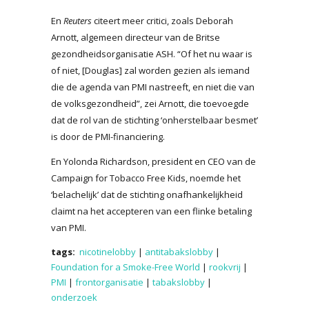
En
Reuters
citeert meer critici, zoals Deborah
Arnott, algemeen directeur van de Britse
gezondheidsorganisatie ASH. “Of het nu waar is
of niet, [Douglas] zal worden gezien als iemand
die de agenda van PMI nastreeft, en niet die van
de volksgezondheid”, zei Arnott, die toevoegde
dat de rol van de stichting ‘onherstelbaar besmet’
is door de PMI-financiering.
En Yolonda Richardson, president en CEO van de
Campaign for Tobacco Free Kids, noemde het
‘belachelijk’ dat de stichting onafhankelijkheid
claimt na het accepteren van een flinke betaling
van PMI.
tags:
nicotinelobby
|
antitabakslobby
|
Foundation for a Smoke-Free World
|
rookvrij
|
PMI
|
frontorganisatie
|
tabakslobby
|
onderzoek