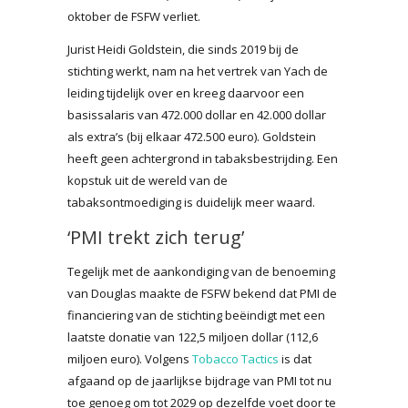
oktober de FSFW verliet.
Jurist Heidi Goldstein, die sinds 2019 bij de
stichting werkt, nam na het vertrek van Yach de
leiding tijdelijk over en kreeg daarvoor een
basissalaris van 472.000 dollar en 42.000 dollar
als extra’s (bij elkaar 472.500 euro). Goldstein
heeft geen achtergrond in tabaksbestrijding. Een
kopstuk uit de wereld van de
tabaksontmoediging is duidelijk meer waard.
‘PMI trekt zich terug’
Tegelijk met de aankondiging van de benoeming
van Douglas maakte de FSFW bekend dat PMI de
financiering van de stichting beëindigt met een
laatste donatie van 122,5 miljoen dollar (112,6
miljoen euro). Volgens
Tobacco Tactics
is dat
afgaand op de jaarlijkse bijdrage van PMI tot nu
toe genoeg om tot 2029 op dezelfde voet door te