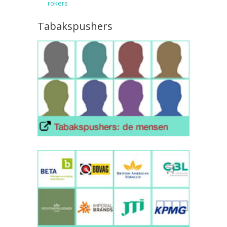
rokers
Tabakspushers