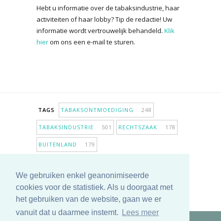
Hebt u informatie over de tabaksindustrie, haar
activiteiten of haar lobby? Tip de redactie! Uw
informatie wordt vertrouwelijk behandeld.
Klik
hier
om ons een e-mail te sturen.
TAGS
TABAKSONTMOEDIGING
248
TABAKSINDUSTRIE
501
RECHTSZAAK
178
BUITENLAND
179
INPERKING VERKOOPPUNTEN
98
We gebruiken enkel geanonimiseerde
ANTIROOKBELEID
306
ONDERZOEK
280
cookies voor de statistiek. Als u doorgaat met
MEER TAGS TONEN
het gebruiken van de website, gaan we er
vanuit dat u daarmee instemt.
Lees meer