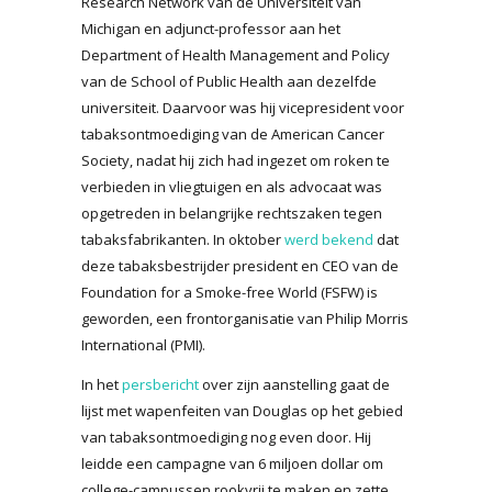
Research Network van de Universiteit van
Michigan en adjunct-professor aan het
Department of Health Management and Policy
van de School of Public Health aan dezelfde
universiteit. Daarvoor was hij vicepresident voor
tabaksontmoediging van de American Cancer
Society, nadat hij zich had ingezet om roken te
verbieden in vliegtuigen en als advocaat was
opgetreden in belangrijke rechtszaken tegen
tabaksfabrikanten. In oktober
werd bekend
dat
deze tabaksbestrijder president en CEO van de
Foundation for a Smoke-free World (FSFW) is
geworden, een frontorganisatie van Philip Morris
International (PMI).
In het
persbericht
over zijn aanstelling gaat de
lijst met wapenfeiten van Douglas op het gebied
van tabaksontmoediging nog even door. Hij
leidde een campagne van 6 miljoen dollar om
college-campussen rookvrij te maken en zette