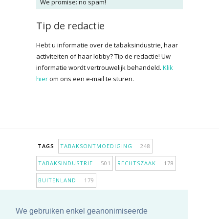
We promise: no spam!
Tip de redactie
Hebt u informatie over de tabaksindustrie, haar
activiteiten of haar lobby? Tip de redactie! Uw
informatie wordt vertrouwelijk behandeld.
Klik
hier
om ons een e-mail te sturen.
TAGS
TABAKSONTMOEDIGING
248
TABAKSINDUSTRIE
501
RECHTSZAAK
178
BUITENLAND
179
INPERKING VERKOOPPUNTEN
98
We gebruiken enkel geanonimiseerde
ANTIROOKBELEID
306
ONDERZOEK
280