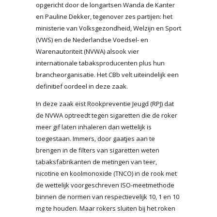
opgericht door de longartsen Wanda de Kanter
en Pauline Dekker, tegenover zes partijen: het
ministerie van Volksgezondheid, Welzijn en Sport
(VWS) en de Nederlandse Voedsel- en
Warenautoriteit (NVWA) alsook vier
internationale tabaksproducenten plus hun
brancheorganisatie. Het CBb velt uiteindelijk een
definitief oordeel in deze zaak.
In deze zaak eist Rookpreventie Jeugd (RPJ) dat
de NVWA optreedt tegen sigaretten die de roker
meer gif laten inhaleren dan wettelijk is
toegestaan. Immers, door gaatjes aan te
brengen in de filters van sigaretten weten
tabaksfabrikanten de metingen van teer,
nicotine en koolmonoxide (TNCO) in de rook met
de wettelijk voorgeschreven ISO-meetmethode
binnen de normen van respectievelijk 10, 1 en 10
mg te houden. Maar rokers sluiten bij het roken