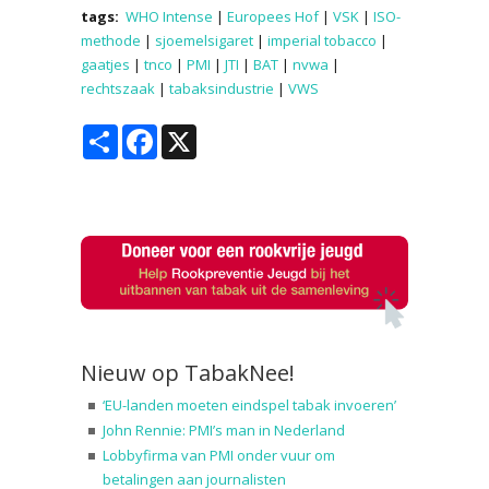
tags:
WHO Intense
|
Europees Hof
|
VSK
|
ISO-
methode
|
sjoemelsigaret
|
imperial tobacco
|
gaatjes
|
tnco
|
PMI
|
JTI
|
BAT
|
nvwa
|
rechtszaak
|
tabaksindustrie
|
VWS
Share
Facebook
X
Nieuw op TabakNee!
‘EU-landen moeten eindspel tabak invoeren’
John Rennie: PMI’s man in Nederland
Lobbyfirma van PMI onder vuur om
betalingen aan journalisten