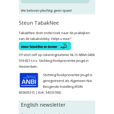
We beloven plechtig: geen spam!
Steun TabakNee
TabakNee doet onderzoek naar de praktijken
van de tabakslobby. Helpt u mee?
Of stort zelf op rekeningnummer NL13 ABNA 0406
559 821 t.n.v. Stichting Rookpreventie Jeugd in
Amsterdam..
Stichting Rookpreventie Jeugd is
geregistreerd als Algemeen Nut
Beogende Instelling (RSIN:
820635315 | KvK: 34333760).
English newsletter