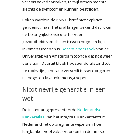
veroorzaakt door roken, terwijl artsen meestal
slechts de symptomen kunnen bestrijden.
Roken wordt in de KNMG-brief niet expliciet
genoemd, maar het is al langer bekend dat roken
de belangrijkste risicofactor voor
gezondheidsverschillen tussen hoge- en lage-
inkomensgroepen is.
Recent onderzoek
van de
Universiteit van Amsterdam toonde dat nog weer
eens aan. Daaruit bleek hoezeer de afstand tot
de rookvrije generatie verschilt tussen jongeren
uit hoge- en lage-inkomensgroepen.
Nicotinevrije generatie in een
wet
De in januari gepresenteerde
Nederlandse
Kankeratlas
van het Integraal Kankercentrum
Nederland liet op pregnante wijze zien hoe
longkanker veel vaker voorkomt in de armste