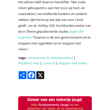
Het advies blijft daarom hetzelfde. “Net zoals
roken gekoppeld is aan het risico op hart- en
vaatziekten, verschillende kankers en andere
ziektes, lijkt het erop dat dat ook voor Covid
geldt”, zei dr. Ashley Clift, hoofdonderzoeker van
de in
Thorax
gepubliceerde studie,
tegen
The
Guardian
.
“Daarom is dit een goed moment om te
stoppen met sigaretten en te stoppen met
roken.”
tags:
coronacrisis
|
verkoopverbod
|
#QuitforCovid
|
Covid-19
|
stoppen met roken
Share
Facebook
X