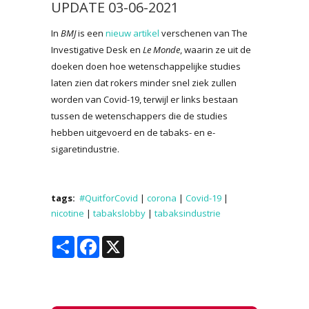
UPDATE 03-06-2021
In
BMJ
is een
nieuw artikel
verschenen van The
Investigative Desk en
Le Monde
, waarin ze uit de
doeken doen hoe wetenschappelijke studies
laten zien dat rokers minder snel ziek zullen
worden van Covid-19, terwijl er links bestaan
tussen de wetenschappers die de studies
hebben uitgevoerd en de tabaks- en e-
sigaretindustrie.
tags:
#QuitforCovid
|
corona
|
Covid-19
|
nicotine
|
tabakslobby
|
tabaksindustrie
Share
Facebook
X