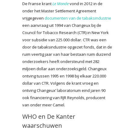
De Franse krant
Le Monde
vond in 2012 in de
onder het Master Settlement Agreement
vrijgegeven
documenten van de tabaksindustrie
een aanvraag uit 1994 van Changeux bij de
Council for Tobacco Research (CTR) in New York
voor subsidie van 225.000 dollar. CTR was een
door de tabaksindustrie opgezet fonds, dat in de
ruim veertig jaar van haar bestaan ruim duizend
onderzoekers heeft ondersteund met 282
miljoen dollar aan onderzoeksgeld. Changeux
ontving tussen 1995 en 1998 bij elkaar 220.000
dollar van CTR. Volgens de krant vroeg en
ontving Changeux’ laboratorium eind jaren 90
ook financiering van RJR Reynolds, producent
van onder meer Camel.
WHO en De Kanter
waarschuwen