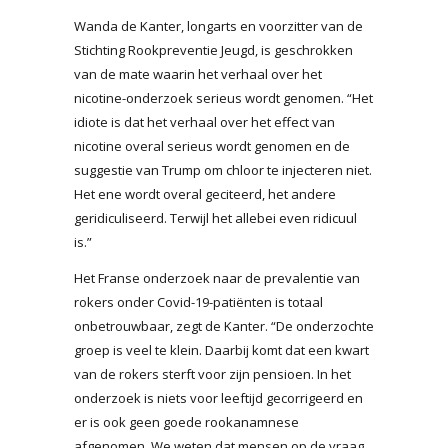
Wanda de Kanter, longarts en voorzitter van de
Stichting Rookpreventie Jeugd, is geschrokken
van de mate waarin het verhaal over het
nicotine-onderzoek serieus wordt genomen. “Het
idiote is dat het verhaal over het effect van
nicotine overal serieus wordt genomen en de
suggestie van Trump om chloor te injecteren niet.
Het ene wordt overal geciteerd, het andere
geridiculiseerd. Terwijl het allebei even ridicuul
is.”
Het Franse onderzoek naar de prevalentie van
rokers onder Covid-19-patiënten is totaal
onbetrouwbaar, zegt de Kanter. “De onderzochte
groep is veel te klein. Daarbij komt dat een kwart
van de rokers sterft voor zijn pensioen. In het
onderzoek is niets voor leeftijd gecorrigeerd en
er is ook geen goede rookanamnese
afgenomen. We weten dat mensen op de vraag