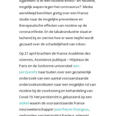
sigaretten: is er een nicotine-effect?’ en ‘Nicotine,
mogelijk wapen tegen het coronavirus?’. Media
wereldwijd berichten gretig over een Franse
studie naar de mogelijke preventieve en
therapeutische effecten van nicotine op de
corona-infectie. En de tabaksindustrie staat er
lachend bij en ziet toe hoe er weer twijfel wordt
gezaaid over de schadelijkheid van roken.
Op 21 april brachten de Franse Académie des
sciences, Assistance publique – Hôpitaux de
Paris en de Sorbonne-universiteit
een
persbericht
naar buiten over een gezamenlijk
onderzoek van een aantal vooraanstaande
onderzoeksinstituten naar een mogelijke rol van
nicotine bij de voorkoming en behandeling van
Covid-19. Het persbericht is gebaseerd op een
artikel
waarin de vooraanstaande Franse
neurowetenschapper
Jean-Pierre Changeux
,
verbonden aan het Institut Pasteur, internist