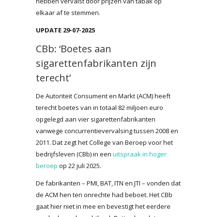
hebben vervalst door prijzen van tabak op
elkaar af te stemmen.
UPDATE 29-07-2025
CBb: ‘Boetes aan
sigarettenfabrikanten zijn
terecht’
De Autoriteit Consument en Markt (ACM) heeft
terecht boetes van in totaal 82 miljoen euro
opgelegd aan vier sigarettenfabrikanten
vanwege concurrentievervalsing tussen 2008 en
2011. Dat zegt het College van Beroep voor het
bedrijfsleven (CBb) in een
uitspraak in hoger
beroep
op 22 juli 2025.
De fabrikanten – PMI, BAT, ITN en JTI – vonden dat
de ACM hen ten onrechte had beboet. Het CBb
gaat hier niet in mee en bevestigt het eerdere