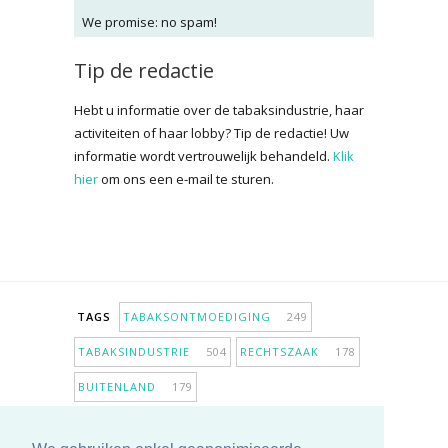
We promise: no spam!
Tip de redactie
Hebt u informatie over de tabaksindustrie, haar
activiteiten of haar lobby? Tip de redactie! Uw
informatie wordt vertrouwelijk behandeld.
Klik
hier
om ons een e-mail te sturen.
TAGS
TABAKSONTMOEDIGING
249
TABAKSINDUSTRIE
504
RECHTSZAAK
178
BUITENLAND
179
INPERKING VERKOOPPUNTEN
98