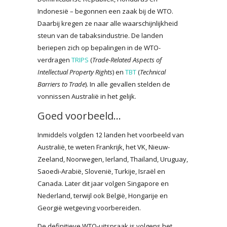
Indonesië – begonnen een zaak bij de WTO.
Daarbij kregen ze naar alle waarschijnlijkheid
steun van de tabaksindustrie. De landen
beriepen zich op bepalingen in de WTO-
verdragen
TRIPS
(
Trade-Related Aspects of
Intellectual Property Rights
) en
TBT
(
Technical
Barriers to Trade
). In alle gevallen stelden de
vonnissen Australië in het gelijk.
Goed voorbeeld...
Inmiddels volgden 12 landen het voorbeeld van
Australië, te weten Frankrijk, het VK, Nieuw-
Zeeland, Noorwegen, Ierland, Thailand, Uruguay,
Saoedi-Arabië, Slovenië, Turkije, Israël en
Canada. Later dit jaar volgen Singapore en
Nederland, terwijl ook België, Hongarije en
Georgië wetgeving voorbereiden.
De definitieve WTO-uitspraak is volgens het