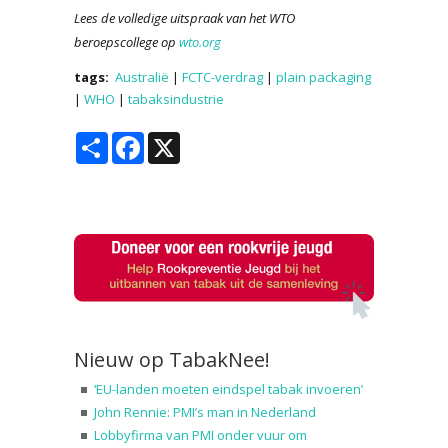
Lees de volledige uitspraak van het WTO
beroepscollege op
wto.org
tags:
Australië
|
FCTC-verdrag
|
plain packaging
|
WHO
|
tabaksindustrie
Share
Facebook
X
Nieuw op TabakNee!
‘EU-landen moeten eindspel tabak invoeren’
John Rennie: PMI’s man in Nederland
Lobbyfirma van PMI onder vuur om