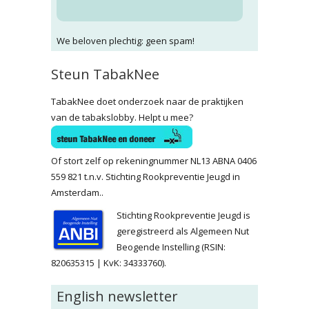
We beloven plechtig: geen spam!
Steun TabakNee
TabakNee doet onderzoek naar de praktijken
van de tabakslobby. Helpt u mee?
Of stort zelf op rekeningnummer NL13 ABNA 0406
559 821 t.n.v. Stichting Rookpreventie Jeugd in
Amsterdam..
Stichting Rookpreventie Jeugd is
geregistreerd als Algemeen Nut
Beogende Instelling (RSIN:
820635315 | KvK: 34333760).
English newsletter