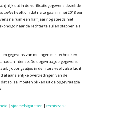
ijnlijk dat in de verificatiegegevens dezelfde
abakNee
heeft om dat na te gaan in mei 2018 een
ns na ruim een half jaar nog steeds niet
kondigd naar de rechter te zullen stappen als
niet om gegevens van metingen met technieken
e Canadian Intense. De opgevraagde gegevens
rbij door gaatjes in de filters veel valse lucht
id al aanzienlijke overtredingen van de
 dat zo, zal moeten blijken uit de opgevraagde
.
heid
|
sjoemelsigaretten
|
rechtszaak