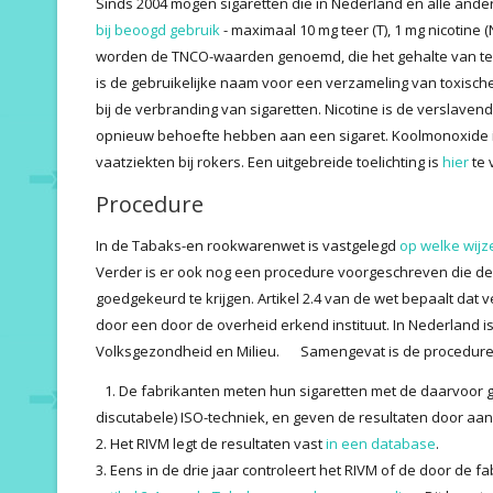
Sinds 2004 mogen sigaretten die in Nederland en alle ander
bij beoogd gebruik
- maximaal 10 mg teer (T), 1 mg nicotine 
worden de TNCO-waarden genoemd, die het gehalte van te
is de gebruikelijke naam voor een verzameling van toxisc
bij de verbranding van sigaretten. Nicotine is de verslavend
opnieuw behoefte hebben aan een sigaret. Koolmonoxide in
vaatziekten bij rokers. Een uitgebreide toelichting is
hier
te 
Procedure
In de Tabaks-en rookwarenwet is vastgelegd
op welke wijz
Verder is er ook nog een procedure voorgeschreven die d
goedgekeurd te krijgen. Artikel 2.4 van de wet bepaalt dat v
door een door de overheid erkend instituut. In Nederland is 
Volksgezondheid en Milieu. Samengevat is de procedure a
1. De fabrikanten meten hun sigaretten met de daarvoor g
discutabele) ISO-techniek, en geven de resultaten door aan
2. Het RIVM legt de resultaten vast
in een database
.
3. Eens in de drie jaar controleert het RIVM of de door de