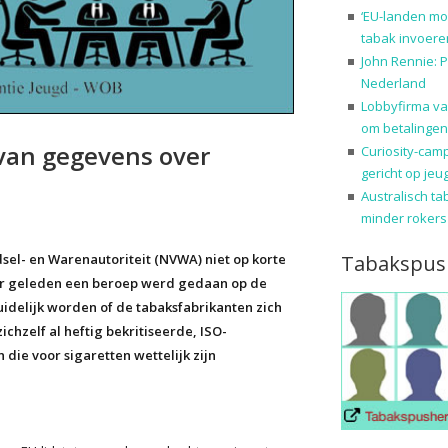
‘EU-landen mo
tabak invoere
John Rennie: P
Nederland
Lobbyfirma va
om betalingen
van gegevens over
Curiosity-cam
gericht op jeu
Australisch ta
minder rokers
Tabakspus
sel- en Warenautoriteit (NVWA) niet op korte
aar geleden een beroep werd gedaan op de
idelijk worden of de tabaksfabrikanten zich
chzelf al heftig bekritiseerde, ISO-
e voor sigaretten wettelijk zijn