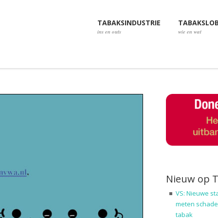
TABAKSINDUSTRIE
TABAKSLO
ins en outs
wie en wat
Nieuw op 
VS: Nieuwe st
meten schadel
tabak