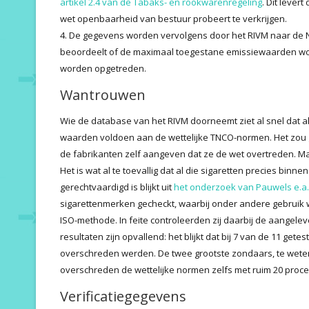
artikel 2.4 van de Tabaks- en rookwarenregeling
. Dit lever
wet openbaarheid van bestuur probeert te verkrijgen.
4. De gegevens worden vervolgens door het RIVM naar de 
beoordeelt of de maximaal toegestane emissiewaarden w
worden opgetreden.
Wantrouwen
Wie de database van het RIVM doorneemt ziet al snel dat 
waarden voldoen aan de wettelijke TNCO-normen. Het zou g
de fabrikanten zelf aangeven dat ze de wet overtreden. Maa
Het is wat al te toevallig dat al die sigaretten precies binnen
gerechtvaardigd is blijkt uit
het onderzoek van Pauwels e.a.
sigarettenmerken gecheckt, waarbij onder andere gebruik
ISO-methode. In feite controleerden zij daarbij de aangel
resultaten zijn opvallend: het blijkt dat bij 7 van de 11 get
overschreden werden. De twee grootste zondaars, te weten
overschreden de wettelijke normen zelfs met ruim 20 proce
Verificatiegegevens