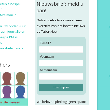
Nieuwsbrief: meld u
eten eindspel
n’
aan!
MI’s man in
Ontvang elke twee weken een
overzicht van het laatste nieuws
n PMI onder vuur
 aan journalisten
op TabakNee.
pagne PMI is
gd
E-mail *
baksbeleid werkt:
Voornaam
hers
Achternaam
Inschrijven
We beloven plechtig: geen spam!