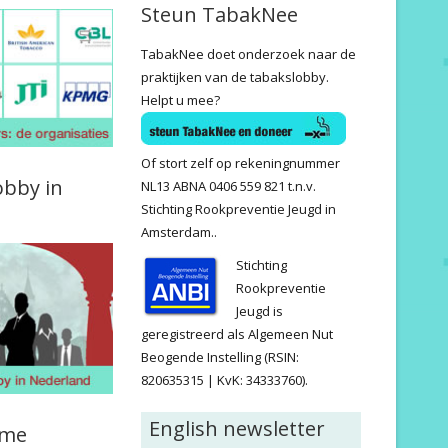
Steun TabakNee
TabakNee doet onderzoek naar de
praktijken van de tabakslobby.
Helpt u mee?
Of stort zelf op rekeningnummer
obby in
NL13 ABNA 0406 559 821 t.n.v.
Stichting Rookpreventie Jeugd in
Amsterdam..
Stichting
Rookpreventie
Jeugd is
geregistreerd als Algemeen Nut
Beogende Instelling (RSIN:
820635315 | KvK: 34333760).
English newsletter
ame