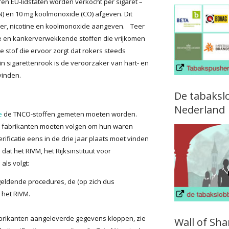
en EU-lidstaten worden verkocht per sigaret –
(N) en 10 mg koolmonoxide (CO) afgeven. Dit
er, nicotine en koolmonoxide aangeven. Teer
he en kankerverwekkende stoffen die vrijkomen
e stof die ervoor zorgt dat rokers steeds
 sigarettenrook is de veroorzaker van hart- en
vinden.
De tabaksl
Nederland
e
de TNCO-stoffen gemeten moeten worden.
e fabrikanten moeten volgen om hun waren
erificatie eens in de drie jaar plaats moet vinden
dat het RIVM, het Rijksinstituut voor
ls volgt:
eldende procedures, de (op zich dus
 het RIVM.
 fabrikanten aangeleverde gegevens kloppen, zie
Wall of Sh