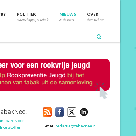
BBY
POLITIEK
NIEUWS
OVER
maatschappij & tabak
& dossiers
deze website
TabakNee!
andaard voor
E-mail:
redactie@tabaknee.nl
ijke stoffen