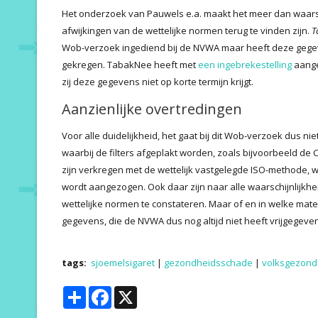
Het onderzoek van Pauwels e.a. maakt het meer dan waarsch
afwijkingen van de wettelijke normen terug te vinden zijn.
T
Wob-verzoek ingediend bij de NVWA maar heeft deze gegeve
gekregen. TabakNee heeft met
een ingebrekestelling
aange
zij deze gegevens niet op korte termijn krijgt.
Aanzienlijke overtredingen
Voor alle duidelijkheid, het gaat bij dit Wob-verzoek dus 
waarbij de filters afgeplakt worden, zoals bijvoorbeeld d
zijn verkregen met de wettelijk vastgelegde ISO-methode, waa
wordt aangezogen. Ook daar zijn naar alle waarschijnlijkhe
wettelijke normen te constateren. Maar of en in welke mate
gegevens, die de NVWA dus nog altijd niet heeft vrijgegeven
tags:
sjoemelsigaret
|
gezondheidsschade
|
volksgezond
Share
Facebook
X