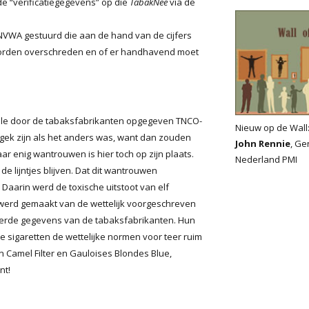
t de “verificatiegegevens” op die
TabakNee
via de
NVWA gestuurd die aan de hand van de cijfers
orden overschreden en of er handhavend moet
alle door de tabaksfabrikanten opgegeven TNCO-
Nieuw op de Wall
ek zijn als het anders was, want dan zouden
John Rennie
, Ge
r enig wantrouwen is hier toch op zijn plaats.
Nederland PMI
 de lijntjes blijven. Dat dit wantrouwen
Daarin werd de toxische uitstoot van elf
 werd gemaakt van de wettelijk voorgeschreven
everde gegevens van de tabaksfabrikanten. Hun
este sigaretten de wettelijke normen voor teer ruim
 Camel Filter en Gauloises Blondes Blue,
nt!