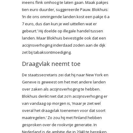
ineens flink omhoog te laten gaan. Maak pakjes
tien euro duurder, suggereerde Pauw. Blokhuis:
‘In de ons omringende landen kost een pakje 6 a
7 euro, dus dan kun je wel uittellen wat er
gebeurt.’ Hij doelde op illegale handel tussen
landen. Maar Blokhuis bevestigde ook dat een
accijnsverhoging inderdaad zoden aan de dijk
zet bij tabaksontmoediging.
Draagvlak neemt toe
De staatssecretaris zei dat hij naar New York en
Geneve is geweest om het met andere landen
over zaken als accijnsverhoging te hebben.
Blokhuis denkt niet dat zo’n accijnsverhoging er
van vandaag op morgen is, ‘maar je ziet wel
overal het draagvlak toenemen voor dat soort
maatregelen.’ Zo zou hij met Finland hebben
gesproken over de rookvrije generatie. In
Nederland is de ambitie die in 2040 te bereiken.