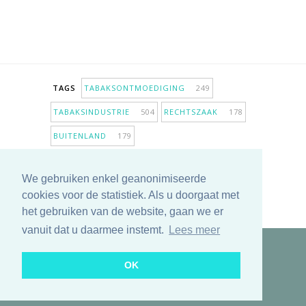
TAGS
TABAKSONTMOEDIGING
249
TABAKSINDUSTRIE
504
RECHTSZAAK
178
BUITENLAND
179
INPERKING VERKOOPPUNTEN
98
We gebruiken enkel geanonimiseerde
ANTIROOKBELEID
307
ONDERZOEK
280
cookies voor de statistiek. Als u doorgaat met
MEER TAGS TONEN
het gebruiken van de website, gaan we er
vanuit dat u daarmee instemt.
Lees meer
Copyright © 2025 TabakNee - Rookpreventie Jeugd
OK