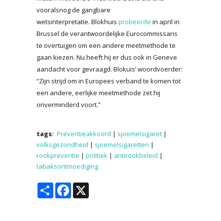
vooralsnog de gangbare
wetsinterpretatie. Blokhuis
probeerde
in april in
Brussel de verantwoordelijke Eurocommissaris
te overtuigen om een andere meetmethode te
gaan kiezen. Nu heeft hij er dus ook in Geneve
aandacht voor gevraagd. Blokuis’ woordvoerder:
“Zijn strijd om in Europees verband te komen tot
een andere, eerlijke meetmethode zet hij
onverminderd voort.”
tags:
Preventieakkoord
|
sjoemelsigaret
|
volksgezondheid
|
sjoemelsigaretten
|
rookpreventie
|
politiek
|
antirookbeleid
|
tabaksontmoediging
Share
Facebook
X