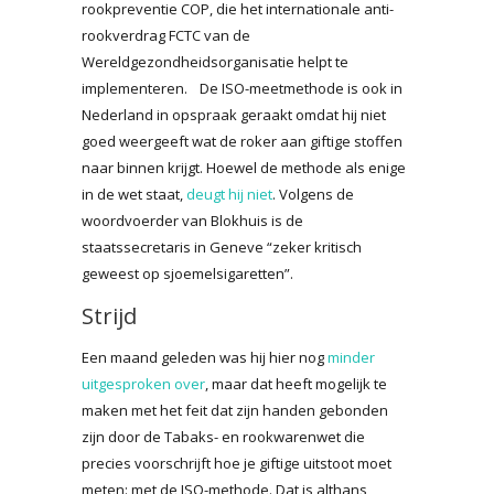
rookpreventie COP, die het internationale anti-
rookverdrag FCTC van de
Wereldgezondheidsorganisatie helpt te
implementeren. De ISO-meetmethode is ook in
Nederland in opspraak geraakt omdat hij niet
goed weergeeft wat de roker aan giftige stoffen
naar binnen krijgt. Hoewel de methode als enige
in de wet staat,
deugt hij niet
. Volgens de
woordvoerder van Blokhuis is de
staatssecretaris in Geneve “zeker kritisch
geweest op sjoemelsigaretten”.
Strijd
Een maand geleden was hij hier nog
minder
uitgesproken over
, maar dat heeft mogelijk te
maken met het feit dat zijn handen gebonden
zijn door de Tabaks- en rookwarenwet die
precies voorschrijft hoe je giftige uitstoot moet
meten: met de ISO-methode. Dat is althans