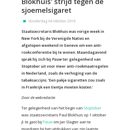
Blokhuis' strijd tegen de
sjoemelsigaret
donderdag 04 oktober 2018
Staatssecretaris Blokhuis was vorige week in
New York bij de Verenigde Naties en
afgelopen weekend in Geneve om een anti-
rookconferentie bij te wonen. Maandagavond
sprak hij zich bij
Pauw
ter gelegenheid van
Stoptober uit voor meer anti-rookmaatregelen
in Nederland, zoals de verhoging van de
tabaksaccijns. ‘Een pakje sigaretten zou zoals
in Frankrijk een tientje moeten kosten.’
Door de webredactie
Ter gelegenheid van het begin van
Stoptober
was staatssecretaris Paul Blokhuis op 1 oktober
jl. te gast bij
Pauw
om Jan Slagter aan te
moedigen bij het uitdrukken van zijn laatste