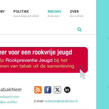
BBY
POLITIEK
NIEUWS
OVER
maatschappij & tabak
& dossiers
deze website
TabakNee!
andaard voor
E-mail:
redactie@tabaknee.nl
ijke stoffen