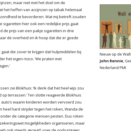
cijnzen, maar niet met het doel om de
at het heffen van accijnzen op tabak helemaal
ezondheid te bevorderen. Wat mij betreft zouden
sigaretten hier ook een redelijke prijs gaat
d de prijs van een pakje sigaretten in drie
aar de overheid en ik hoop dat die er goede
 gaat die zover te krijgen dat hulpmiddelen bij
Nieuw op de Wall
 het eigen risico. ‘We praten met
John Rennie
, Ge
agen.’
Nederland PMI
en zei Blokhuis: ‘Ik denk dat het heel wijs zou
 op terrassen.’ Ten slotte reageerde Blokhuis
 in auto’s waarin kinderen worden vervoerd zou
en heel hard strijder tegen het roken, Wanda de
en onder de categorie mensen pesten. Dus roken
zekeringswet mogelijkheden organiseren, maar
heb ook steeds gezegd: voer de oorlog tegen