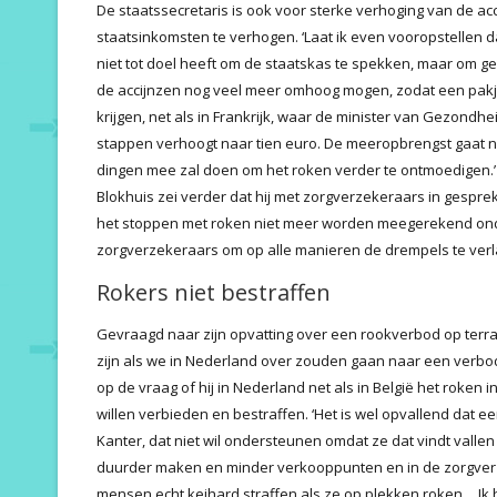
De staatssecretaris is ook voor sterke verhoging van de ac
staatsinkomsten te verhogen. ‘Laat ik even vooropstellen d
niet tot doel heeft om de staatskas te spekken, maar om g
de accijnzen nog veel meer omhoog mogen, zodat een pakje 
krijgen, net als in Frankrijk, waar de minister van Gezondhei
stappen verhoogt naar tien euro. De meeropbrengst gaat n
dingen mee zal doen om het roken verder te ontmoedigen.’
Blokhuis zei verder dat hij met zorgverzekeraars in gesprek
het stoppen met roken niet meer worden meegerekend onder
zorgverzekeraars om op alle manieren de drempels te verl
Rokers niet bestraffen
Gevraagd naar zijn opvatting over een rookverbod op terrass
zijn als we in Nederland over zouden gaan naar een verbod
op de vraag of hij in Nederland net als in België het roken
willen verbieden en bestraffen. ‘Het is wel opvallend dat e
Kanter, dat niet wil ondersteunen omdat ze dat vindt vall
duurder maken en minder verkooppunten en in de zorgver
mensen echt keihard straffen als ze op plekken roken… Ik 