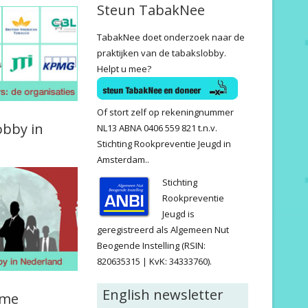
Steun TabakNee
TabakNee doet onderzoek naar de
praktijken van de tabakslobby.
Helpt u mee?
Of stort zelf op rekeningnummer
obby in
NL13 ABNA 0406 559 821 t.n.v.
Stichting Rookpreventie Jeugd in
Amsterdam..
Stichting
Rookpreventie
Jeugd is
geregistreerd als Algemeen Nut
Beogende Instelling (RSIN:
820635315 | KvK: 34333760).
English newsletter
ame