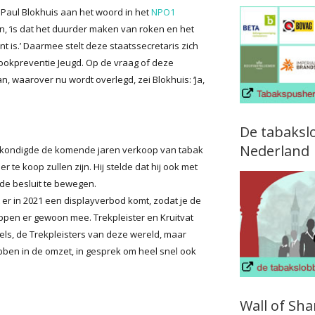
Paul Blokhuis aan het woord in het
NPO1
aarin, ‘is dat het duurder maken van roken en het
t is.’ Daarmee stelt deze staatssecretaris zich
Rookpreventie Jeugd. Op de vraag of deze
, waarover nu wordt overlegd, zei Blokhuis: ‘Ja,
De tabaksl
Nederland
aankondigde de komende jaren verkoop van tabak
 te koop zullen zijn. Hij stelde dat hij ook met
fde besluit te bewegen.
t er in 2021 een displayverbod komt, zodat je de
toppen er gewoon mee. Trekpleister en Kruitvat
nkels, de Trekpleisters van deze wereld, maar
ben in de omzet, in gesprek om heel snel ook
Wall of Sh