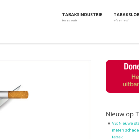
TABAKSINDUSTRIE
TABAKSLO
ins en outs
wie en wat
Nieuw op 
VS: Nieuwe st
meten schadel
tabak