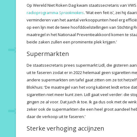
Op Wereld Niet Roken Dag kwam staatssecretaris van VWS 
radioprogramma
Spraakmakers
. ‘Wat een feit is’, zei hij d
verminderen van het aantal verkooppunten heel erg efficiën
op een lijn met de twee hoofddoelstellingen van Stichting 
maatregel in het Nationaal Preventieakkoord komen te staan
beide zaken zullen een prominente plek krijgen.’
Supermarkten
De staatssecretaris prees supermarkt Lidl, die gisteren 
uit te faseren zodat er in 2022 helemaal geen sigaretten meer
andere supermarkten om tafel gaat zitten om ze tot hetzel
Blokhuis: ‘De maatregel van het vorig kabinet leidt ertoe da
sigaretten niet meer kunt zien. Lidl gaat veel verder: die s
gingen ze al voor. Dat juich ik toe. Ik ga dus ook met de wi
zeker ook de supermarkten die een heel groot aandeel heb
daar de verkoop uit te faseren.’
Sterke verhoging accijnzen