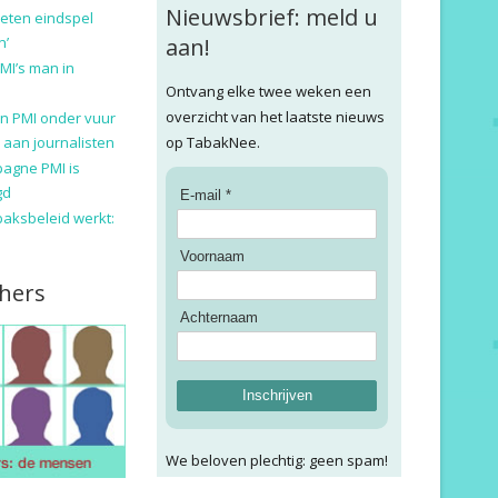
Nieuwsbrief: meld u
eten eindspel
n’
aan!
MI’s man in
Ontvang elke twee weken een
overzicht van het laatste nieuws
n PMI onder vuur
 aan journalisten
op TabakNee.
pagne PMI is
gd
E-mail *
baksbeleid werkt:
Voornaam
hers
Achternaam
Inschrijven
We beloven plechtig: geen spam!