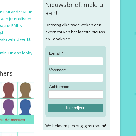
Nieuwsbrief: meld u
aan!
n PMI onder vuur
 aan journalisten
Ontvang elke twee weken een
pagne PMI is
overzicht van het laatste nieuws
gd
op TabakNee.
baksbeleid werkt:
9 mln. uit aan lobby
E-mail *
Voornaam
hers
Achternaam
Inschrijven
We beloven plechtig: geen spam!