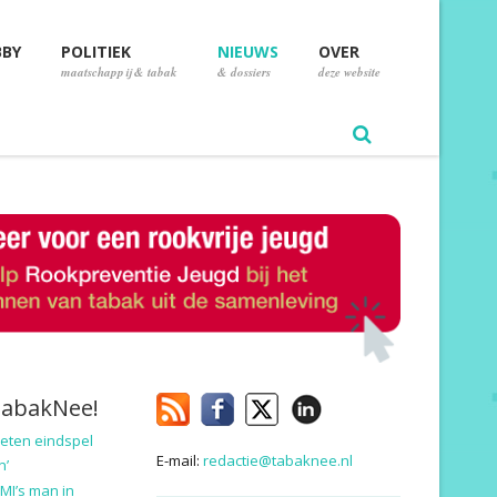
BBY
POLITIEK
NIEUWS
OVER
maatschappij & tabak
& dossiers
deze website
TabakNee!
eten eindspel
E-mail:
redactie@tabaknee.nl
n’
MI’s man in