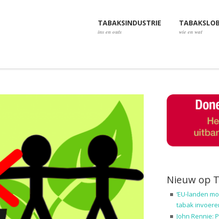
TABAKSINDUSTRIE
TABAKSLO
ins en outs
wie en wat
Nieuw op 
‘EU-landen mo
tabak invoere
John Rennie: P