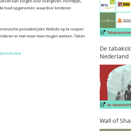
aarvan kan zorgen voor overgeven, hoofdpijn,
or de huid opgenomen, waardoor kinderen
ndonesische president Joko Widodo op te roepen
t kinderen er niet meer mee mogen werken. Teken
De tabaksl
aksindustrie
Nederland
Wall of Sh