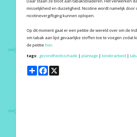
Daar staan ze bloot aan tabaksbladeren. Het verwerken d
misselijkheid en duizeligheid. Nicotine wordt namelijk do
nicotinevergiftiging kunnen oplopen.
Op dit moment gaat er een petitie de wereld over om de I
om tabak aan lijst gevaarlijke stoffen toe te voegen zoda
de petitie
hier
.
tags:
gezondheidsschade
|
plantage
|
kinderarbeid
|
tab
Share
Facebook
X