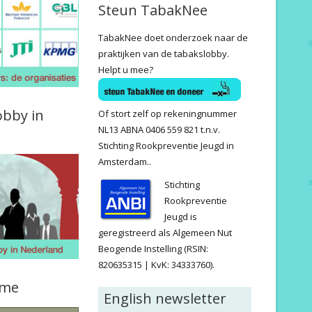
Steun TabakNee
TabakNee doet onderzoek naar de
praktijken van de tabakslobby.
Helpt u mee?
obby in
Of stort zelf op rekeningnummer
NL13 ABNA 0406 559 821 t.n.v.
Stichting Rookpreventie Jeugd in
Amsterdam..
Stichting
Rookpreventie
Jeugd is
geregistreerd als Algemeen Nut
Beogende Instelling (RSIN:
820635315 | KvK: 34333760).
ame
English newsletter