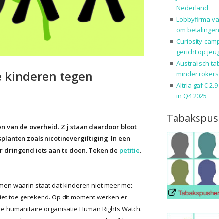
Nederland
Lobbyfirma va
om betalingen
Curiosity-cam
gericht op jeu
Australisch ta
e kinderen tegen
minder rokers
Altria gaf € 2,
in Q4 2025
Tabakspus
 van de overheid. Zij staan daardoor bloot
lanten zoals nicotinevergiftiging. In een
r dringend iets aan te doen. Teken de
petitie
.
en waarin staat dat kinderen niet meer met
iet toe gerekend. Op dit moment werken er
e humanitaire organisatie Human Rights Watch.