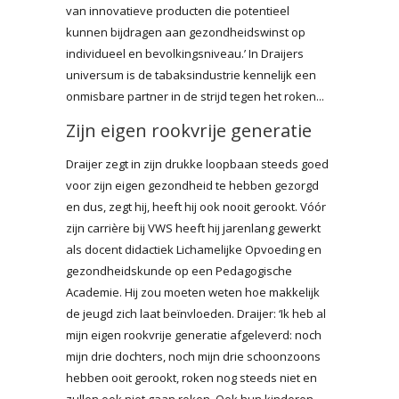
van innovatieve producten die potentieel
kunnen bijdragen aan gezondheidswinst op
individueel en bevolkingsniveau.’ In Draijers
universum is de tabaksindustrie kennelijk een
onmisbare partner in de strijd tegen het roken...
Zijn eigen rookvrije generatie
Draijer zegt in zijn drukke loopbaan steeds goed
voor zijn eigen gezondheid te hebben gezorgd
en dus, zegt hij, heeft hij ook nooit gerookt. Vóór
zijn carrière bij VWS heeft hij jarenlang gewerkt
als docent didactiek Lichamelijke Opvoeding en
gezondheidskunde op een Pedagogische
Academie. Hij zou moeten weten hoe makkelijk
de jeugd zich laat beïnvloeden. Draijer: ‘Ik heb al
mijn eigen rookvrije generatie afgeleverd: noch
mijn drie dochters, noch mijn drie schoonzoons
hebben ooit gerookt, roken nog steeds niet en
zullen ook niet gaan roken. Ook hun kinderen