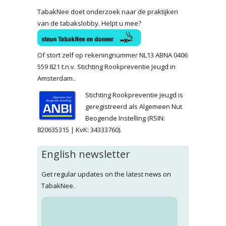
TabakNee doet onderzoek naar de praktijken
van de tabakslobby. Helpt u mee?
Of stort zelf op rekeningnummer NL13 ABNA 0406
559 821 t.n.v. Stichting Rookpreventie Jeugd in
Amsterdam..
Stichting Rookpreventie Jeugd is
geregistreerd als Algemeen Nut
Beogende Instelling (RSIN:
820635315 | KvK: 34333760).
English newsletter
Get regular updates on the latest news on
TabakNee.