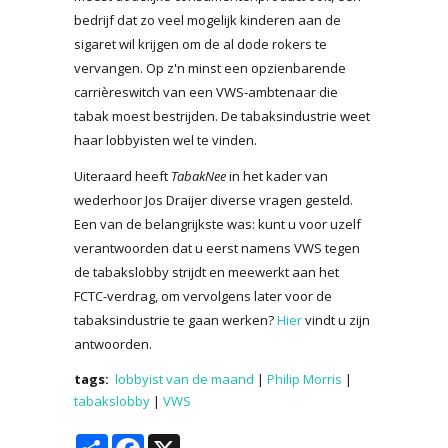
bedrijf dat zo veel mogelijk kinderen aan de
sigaret wil krijgen om de al dode rokers te
vervangen. Op z'n minst een opzienbarende
carrièreswitch van een VWS-ambtenaar die
tabak moest bestrijden. De tabaksindustrie weet
haar lobbyisten wel te vinden.
Uiteraard heeft
TabakNee
in het kader van
wederhoor Jos Draijer diverse vragen gesteld.
Een van de belangrijkste was: kunt u voor uzelf
verantwoorden dat u eerst namens VWS tegen
de tabakslobby strijdt en meewerkt aan het
FCTC-verdrag, om vervolgens later voor de
tabaksindustrie te gaan werken?
Hier
vindt u zijn
antwoorden.
tags:
lobbyist van de maand
|
Philip Morris
|
tabakslobby
|
VWS
Share
Facebook
X