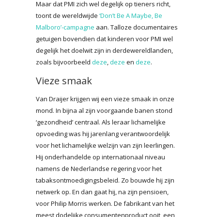
Maar dat PMI zich wel degelijk op tieners richt,
toont de wereldwijde
‘Don’t Be A Maybe, Be
Malboro’-campagne
aan. Talloze documentaires
getuigen bovendien dat kinderen voor PMI wel
degelijk het doelwit zijn in derdewereldlanden,
zoals bijvoorbeeld
deze
,
deze
en
deze
.
Vieze smaak
Van Draijer krijgen wij een vieze smaak in onze
mond. In bijna al zijn voorgaande banen stond
‘gezondheid’ centraal. Als leraar lichamelijke
opvoeding was hij jarenlang verantwoordelijk
voor het lichamelijke welzijn van zijn leerlingen.
Hij onderhandelde op internationaal niveau
namens de Nederlandse regering voor het
tabaksontmoedigingsbeleid. Zo bouwde hij zijn
netwerk op. En dan gaat hij, na zijn pensioen,
voor Philip Morris werken. De fabrikant van het
meest dodelijke consumentenproduct ooit, een