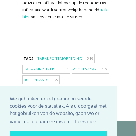
activiteiten of haar lobby? Tip de redactie! Uw
informatie wordt vertrouwelijk behandeld.
Klik
hier
om ons een e-mail te sturen.
TAGS
TABAKSONTMOEDIGING
249
TABAKSINDUSTRIE
504
RECHTSZAAK
178
BUITENLAND
179
INPERKING VERKOOPPUNTEN
98
We gebruiken enkel geanonimiseerde
ANTIROOKBELEID
307
ONDERZOEK
280
cookies voor de statistiek. Als u doorgaat met
MEER TAGS TONEN
het gebruiken van de website, gaan we er
vanuit dat u daarmee instemt.
Lees meer
Copyright © 2025 TabakNee - Rookpreventie Jeugd