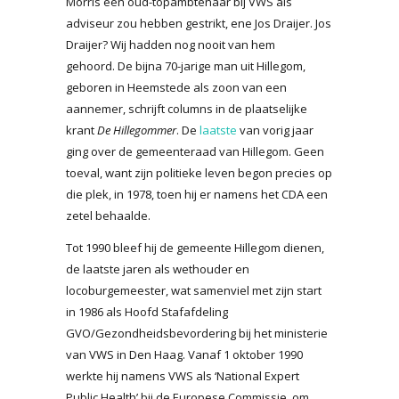
Morris een oud-topambtenaar bij VWS als
adviseur zou hebben gestrikt, ene Jos Draijer. Jos
Draijer? Wij hadden nog nooit van hem
gehoord. De bijna 70-jarige man uit Hillegom,
geboren in Heemstede als zoon van een
aannemer, schrijft columns in de plaatselijke
krant
De Hillegommer
. De
laatste
van vorig jaar
ging over de gemeenteraad van Hillegom. Geen
toeval, want zijn politieke leven begon precies op
die plek, in 1978, toen hij er namens het CDA een
zetel behaalde.
Tot 1990 bleef hij de gemeente Hillegom dienen,
de laatste jaren als wethouder en
locoburgemeester, wat samenviel met zijn start
in 1986 als Hoofd Stafafdeling
GVO/Gezondheidsbevordering bij het ministerie
van VWS in Den Haag. Vanaf 1 oktober 1990
werkte hij namens VWS als ‘National Expert
Public Health’ bij de Europese Commissie, om