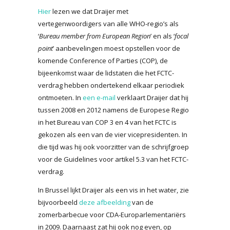
Hier
lezen we dat Draijer met
vertegenwoordigers van alle WHO-regio’s als
‘
Bureau member from European Region
’ en als ‘
focal
point
’ aanbevelingen moest opstellen voor de
komende Conference of Parties (COP), de
bijeenkomst waar de lidstaten die het FCTC-
verdrag hebben ondertekend elkaar periodiek
ontmoeten. In
een e-mail
verklaart Draijer dat hij
tussen 2008 en 2012 namens de Europese Regio
in het Bureau van COP 3 en 4 van het FCTC is
gekozen als een van de vier vicepresidenten. In
die tijd was hij ook voorzitter van de schrijfgroep
voor de Guidelines voor artikel 5.3 van het FCTC-
verdrag.
In Brussel lijkt Draijer als een vis in het water, zie
bijvoorbeeld
deze afbeelding
van de
zomerbarbecue voor CDA-Europarlementariërs
in 2009. Daarnaast zat hij ook nog even, op