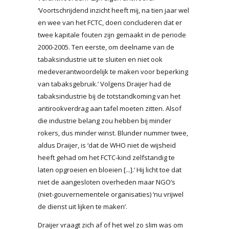
‘Voortschrijdend inzicht heeft mij, na tien jaar wel
en wee van het FCTC, doen concluderen dat er
twee kapitale fouten zijn gemaakt in de periode
2000-2005. Ten eerste, om deelname van de
tabaksindustrie uit te sluiten en niet ook
medeverantwoordelijk te maken voor beperking
van tabaksgebruik.’ Volgens Draijer had de
tabaksindustrie bij de totstandkoming van het
antirookverdrag aan tafel moeten zitten. Alsof
die industrie belang zou hebben bij minder
rokers, dus minder winst. Blunder nummer twee,
aldus Draijer, is ‘dat de WHO niet de wijsheid
heeft gehad om het FCTC-kind zelfstandig te
laten opgroeien en bloeien [...].’ Hij licht toe dat
niet de aangesloten overheden maar NGO’s
(niet-gouvernementele organisaties) ‘nu vrijwel
de dienst uit lijken te maken’.
Draijer vraagt zich af of het wel zo slim was om